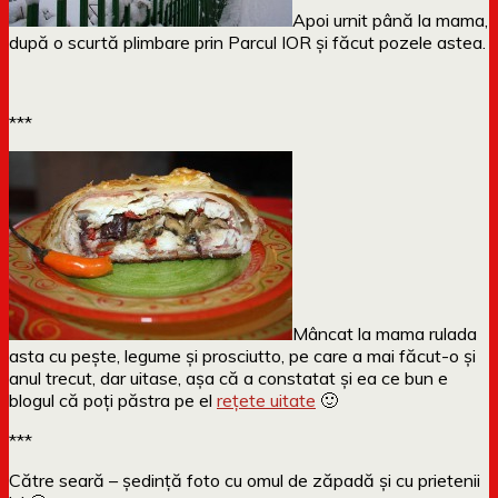
Apoi urnit până la mama,
după o scurtă plimbare prin Parcul IOR și făcut pozele astea.
***
Mâncat la mama rulada
asta cu pește, legume și prosciutto, pe care a mai făcut-o și
anul trecut, dar uitase, așa că a constatat și ea ce bun e
blogul că poți păstra pe el
rețete uitate
🙂
***
Către seară – ședință foto cu omul de zăpadă și cu prietenii