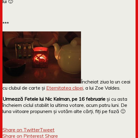
lui 🙂
***
Încheiat ziua la un ceai
cu clubul de carte și
Eternitatea clipei
, a lui Zoe Valdes.
Urmează Fetele lui Nic Kelman, pe 16 februarie
și cu asta
încheiem ciclul stabilit la ultima votare, acum patru luni. De
luna viitoare propunem și votăm alte cărți, fiți pe fază 🙂
Share on Twitter
Tweet
Share on Pinterest
Share