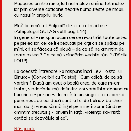
Papacioc printre ruine, la final moloz ramîne tot moloz
iar prin diverse cotloane fiecare bumburește pe mobil,
cu nasul în propriul buric.
Pînǎ la urmǎ tot Soljeniţîn le zice cel mai bine
(Arhipelagul GULAG vol.II pag.144):
În general – ne spun acum cei ce n-au trăit toate astea
pe pielea lor, cei ce îi executau pe alţii ori se spălau pe
mîini, ori se făceau că plouă – de ce să ne amintim de
toate astea ? De ce să zgîndărim vechile răni ? (Rănile
LOR !!)
La această întrebare i-a răspuns încă Lev Tolstoi lui
Biriukov (Convorbiri cu Tolstoi): ”Cum adică, de ce să
vorbim ? Dacă am avut o boală grea, de care m-am
tratat, vindecîndu-mă definitiv, voi vorbi întotdeauna cu
bucurie despre acest lucru. Într-un singur caz n-am să
pomenesc de ea: dacă sunt la fel de bolnav, ba chiar
mai rău, şi vreau să mă înşel pe mine însumi. Cînd ne
amintim trecutul şi-l privim în faţă, violenţa săvîrşită
astăzi se dezvăluie şi ea”.
Răspunde