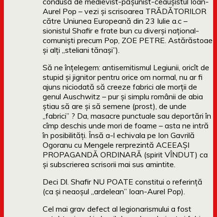
condusă de medievist-pășunist-ceaușistul Ioan-
Aurel Pop – vezi și scrisoarea TRĂDĂTORILOR
către Uniunea Europeană din 23 Iulie a.c –
sionistul Shafir e frate bun cu diverși național-
comuniști precum Pop, ZOE PETRE. Astărăstoae
și alți „steliani tănași”).
Să ne înțelegem: antisemitismul Legiunii, oricît de
stupid și jignitor pentru orice om normal, nu ar fi
ajuns niciodată să creeze fabrici ale morții de
genul Auschwitz – pur și simplu românii de abia
știau să are și să semene (prost), de unde
„fabrici” ? Da, masacre punctuale sau deportări în
cîmp deschis unde mori de foame – asta ne intră
în posibilități. Însă a-l echivala pe Ion Gavrilă
Ogoranu cu Mengele rerprezintă ACEEAȘI
PROPAGANDĂ ORDINARĂ (spirit VÎNDUT) ca
și subscrierea scrisorii mai sus amintite.
Deci Dl. Shafir NU POATE constitui o referință
(ca și neaoșul „ardelean” Ioan-Aurel Pop).
Cel mai grav defect al legionarismului a fost