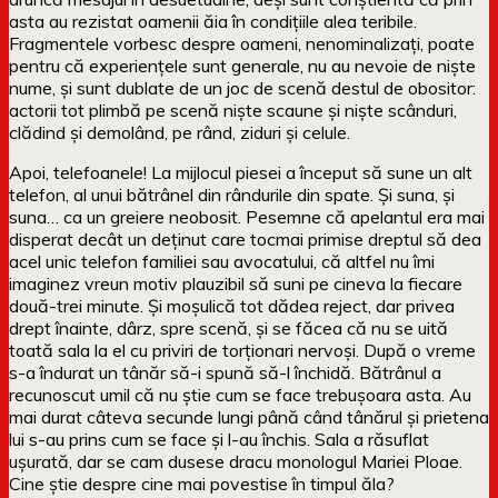
asta au rezistat oamenii ăia în condițiile alea teribile.
Fragmentele vorbesc despre oameni, nenominalizați, poate
pentru că experiențele sunt generale, nu au nevoie de niște
nume, și sunt dublate de un joc de scenă destul de obositor:
actorii tot plimbă pe scenă niște scaune și niște scânduri,
clădind și demolând, pe rând, ziduri și celule.
Apoi, telefoanele! La mijlocul piesei a început să sune un alt
telefon, al unui bătrânel din rândurile din spate. Și suna, și
suna… ca un greiere neobosit. Pesemne că apelantul era mai
disperat decât un deținut care tocmai primise dreptul să dea
acel unic telefon familiei sau avocatului, că altfel nu îmi
imaginez vreun motiv plauzibil să suni pe cineva la fiecare
două-trei minute. Și moșulică tot dădea reject, dar privea
drept înainte, dârz, spre scenă, și se făcea că nu se uită
toată sala la el cu priviri de torționari nervoși. După o vreme
s-a îndurat un tânăr să-i spună să-l închidă. Bătrânul a
recunoscut umil că nu știe cum se face trebușoara asta. Au
mai durat câteva secunde lungi până când tânărul și prietena
lui s-au prins cum se face și l-au închis. Sala a răsuflat
ușurată, dar se cam dusese dracu monologul Mariei Ploae.
Cine știe despre cine mai povestise în timpul ăla?