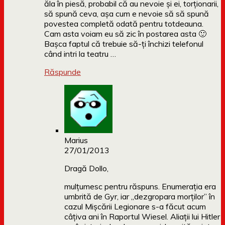
ăla în piesă, probabil că au nevoie și ei, torționarii,
să spună ceva, așa cum e nevoie să să spună
povestea completă odată pentru totdeauna.
Cam asta voiam eu să zic în postarea asta 🙂
Bașca faptul că trebuie să-ți închizi telefonul
când intri la teatru …
Răspunde
Marius
27/01/2013
Dragă Dollo,
mulțumesc pentru răspuns. Enumerația era
umbrită de Gyr, iar „dezgropara morților” în
cazul Mișcării Legionare s-a făcut acum
câțiva ani în Raportul Wiesel. Aliații lui Hitler