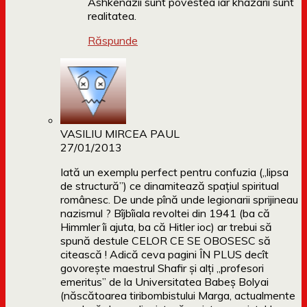
Ashkenazii sunt povestea iar khazarii sunt
realitatea.
Răspunde
VASILIU MIRCEA PAUL
27/01/2013
Iată un exemplu perfect pentru confuzia („lipsa
de structură”) ce dinamitează spațiul spiritual
românesc. De unde pînă unde legionarii sprijineau
nazismul ? Bîjbîiala revoltei din 1941 (ba că
Himmler îi ajuta, ba că Hitler ioc) ar trebui să
spună destule CELOR CE SE OBOSESC să
citească ! Adică ceva pagini ÎN PLUS decît
govorește maestrul Shafir și alți „profesori
emeritus” de la Universitatea Babeș Bolyai
(născătoarea tiribombistului Marga, actualmente