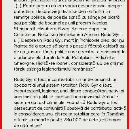
„(…) Poate pentru că era vorba despre istorie, despre
patriotism, despre vieți distruse de comunism în
temnițe politice, de poezie scrisă cu sânge pe piatră
sau pe tălpi de bocanci de unii precum Nicolae
Steinhardt, Elisabeta Rizea, Arsenie Papacioc,
Constantin Noica sau Bartolomeu Anania, Radu Gyr…
(…) Despre un Radu Gyr, mort în închisorile alea, dar nu
înainte de a apuca să scrie o poezie făcută celebră azi
de un „ilustru” tânăr politic care a recitat-o neinspirat la
o adunare electorală la Sala Palatului – „Ridică-te,
Gheorghe, Ridică-te Ioane”, considerată 60 de ani mai
târziu esența legionarismului românesc.”
Radu Gyr a fost, incontestabil, un anti-comunist, un
opozant al unui sistem totalitar. Radu Gyr a fost,
incontestabil, legionar, unul dintre conducătorii activi ai
unei mișcări politice care sprijinea nazismul. Ambele
sisteme au fost criminale. Faptul că Radu Gyr a fost
persecutat de comuniști îl absolvă de contribuția activă
la consolidarea unui alt regim totalitar care, în România,
a trimis la moarte peste 280.000 de cetățeni români
de altă etnie?