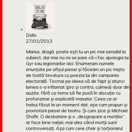
Dollo
27/01/2013
Marius, dragă, poate ești tu un pic mai sensibil la
subiect, dar mie nu mi se pare că-i fac apologia lui
Gyr sau legionarilor aici. Enumeram numele
enunțate pe afișul piesei și făceam un pic mișto
de toată tevatura cu poezia lui din campania
electorală. Tocmai pe ideea că de fapt și atunci
lumea s-a inflamat (pro și contra, culmea) doar din
auzite, fără ca tema să fie pusă în discuție cu
profunzime și explicată maselor. Ceea ce ar
trebui făcut la un moment dat, așa cum propun și
promotorii piesei de teatru. Și cum zice și Michael
Shafir. O dezbatere și o „dezgropare a morților”
ar face bine nației, mai ales când morții sunt
controversați. Așa cum cere chiar și torționarul