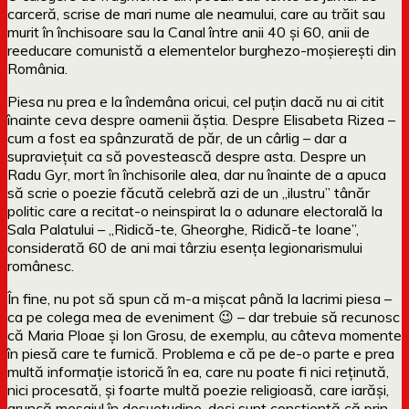
carceră, scrise de mari nume ale neamului, care au trăit sau
murit în închisoare sau la Canal între anii 40 și 60, anii de
reeducare comunistă a elementelor burghezo-moșierești din
România.
Piesa nu prea e la îndemâna oricui, cel puțin dacă nu ai citit
înainte ceva despre oamenii ăștia. Despre Elisabeta Rizea –
cum a fost ea spânzurată de păr, de un cârlig – dar a
supraviețuit ca să povestească despre asta. Despre un
Radu Gyr, mort în închisorile alea, dar nu înainte de a apuca
să scrie o poezie făcută celebră azi de un „ilustru” tânăr
politic care a recitat-o neinspirat la o adunare electorală la
Sala Palatului – „Ridică-te, Gheorghe, Ridică-te Ioane”,
considerată 60 de ani mai târziu esența legionarismului
românesc.
În fine, nu pot să spun că m-a mișcat până la lacrimi piesa –
ca pe colega mea de eveniment 😉 – dar trebuie să recunosc
că Maria Ploae și Ion Grosu, de exemplu, au câteva momente
în piesă care te furnică. Problema e că pe de-o parte e prea
multă informație istorică în ea, care nu poate fi nici reținută,
nici procesată, și foarte multă poezie religioasă, care iarăși,
aruncă mesajul în desuetudine, deși sunt conștientă că prin