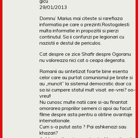
gicu
29/01/2013
Domnu’ Marius mai citeste si rarefiaza
informatia pe care o prezinti.Rostogolesti
multa informatie in propozitii si pierzi
continutul. Sa ii confunzi pe legionari cu
nazistii e destul de periculos.
Cat despre ce zice Shafir despre Ogoranu
nu valoreaza nici cat o ceapa degerata.
Romanii au sintetizat foarte bine esenta
celor care au purtat comunismul pe brate si
au „muncit” la sistemul democratic doar ca
sa isi cumpere statul mult visat. ee-vrei? oo-
vreu!!
Nu cunosc multe natii care si-au finantat
omorarea propriilor semeni ci apoi au facut
filme despre asta pentru a obtine avantaje
internationale.
Cum s-a putut asta ? Pai ashkenazi sau
khazari?