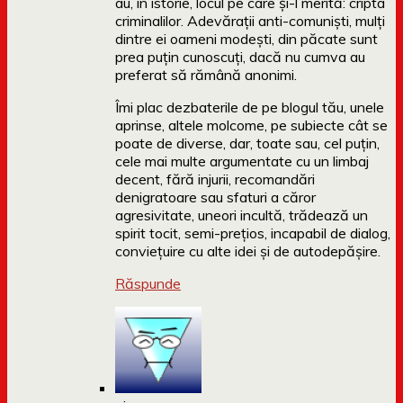
au, în istorie, locul pe care și-l merită: cripta
criminalilor. Adevărații anti-comuniști, mulți
dintre ei oameni modești, din păcate sunt
prea puțin cunoscuți, dacă nu cumva au
preferat să rămână anonimi.
Îmi plac dezbaterile de pe blogul tău, unele
aprinse, altele molcome, pe subiecte cât se
poate de diverse, dar, toate sau, cel puțin,
cele mai multe argumentate cu un limbaj
decent, fără injurii, recomandări
denigratoare sau sfaturi a căror
agresivitate, uneori incultă, trădează un
spirit tocit, semi-prețios, incapabil de dialog,
conviețuire cu alte idei și de autodepășire.
Răspunde