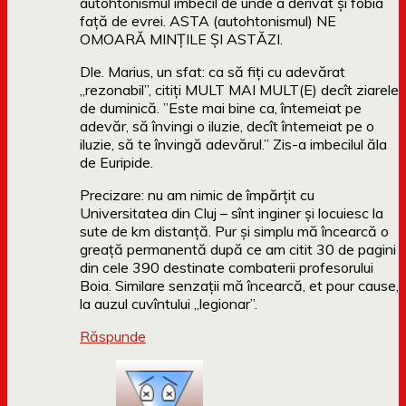
autohtonismul imbecil de unde a derivat și fobia
față de evrei. ASTA (autohtonismul) NE
OMOARĂ MINȚILE ȘI ASTĂZI.
Dle. Marius, un sfat: ca să fiți cu adevărat
„rezonabil”, citiți MULT MAI MULT(E) decît ziarele
de duminică. ”Este mai bine ca, întemeiat pe
adevăr, să învingi o iluzie, decît întemeiat pe o
iluzie, să te învingă adevărul.” Zis-a imbecilul ăla
de Euripide.
Precizare: nu am nimic de împărțit cu
Universitatea din Cluj – sînt inginer și locuiesc la
sute de km distanță. Pur și simplu mă încearcă o
greață permanentă după ce am citit 30 de pagini
din cele 390 destinate combaterii profesorului
Boia. Similare senzații mă încearcă, et pour cause,
la auzul cuvîntului „legionar”.
Răspunde