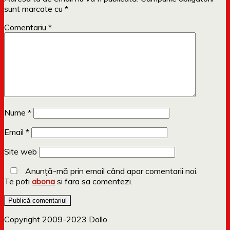
sunt marcate cu
*
Comentariu
*
Nume
*
Email
*
Site web
Anunță-mă prin email când apar comentarii noi.
Te poti
abona
si fara sa comentezi.
Copyright 2009-2023 Dollo