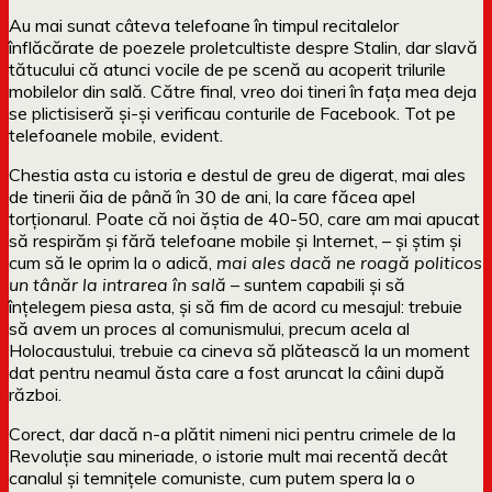
Au mai sunat câteva telefoane în timpul recitalelor
înflăcărate de poezele proletcultiste despre Stalin, dar slavă
tătucului că atunci vocile de pe scenă au acoperit trilurile
mobilelor din sală. Către final, vreo doi tineri în fața mea deja
se plictisiseră și-și verificau conturile de Facebook. Tot pe
telefoanele mobile, evident.
Chestia asta cu istoria e destul de greu de digerat, mai ales
de tinerii ăia de până în 30 de ani, la care făcea apel
torționarul. Poate că noi ăștia de 40-50, care am mai apucat
să respirăm și fără telefoane mobile și Internet, – și știm și
cum să le oprim la o adică,
mai ales dacă ne roagă politicos
un tânăr la intrarea în sală
– suntem capabili și să
înțelegem piesa asta, și să fim de acord cu mesajul: trebuie
să avem un proces al comunismului, precum acela al
Holocaustului, trebuie ca cineva să plătească la un moment
dat pentru neamul ăsta care a fost aruncat la câini după
război.
Corect, dar dacă n-a plătit nimeni nici pentru crimele de la
Revoluție sau mineriade, o istorie mult mai recentă decât
canalul și temnițele comuniste, cum putem spera la o