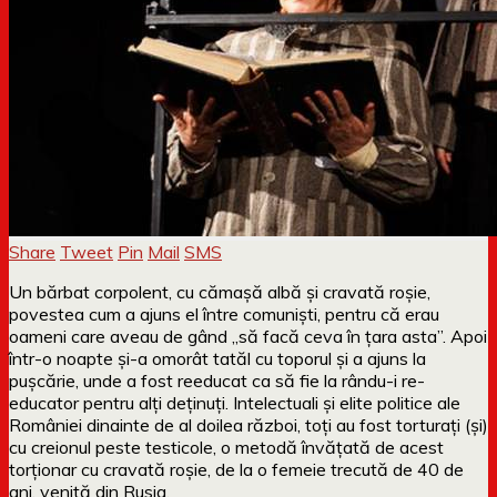
Share
Tweet
Pin
Mail
SMS
Un bărbat corpolent, cu cămașă albă și cravată roșie,
povestea cum a ajuns el între comuniști, pentru că erau
oameni care aveau de gând „să facă ceva în țara asta”. Apoi
într-o noapte și-a omorât tatăl cu toporul și a ajuns la
pușcărie, unde a fost reeducat ca să fie la rându-i re-
educator pentru alți deținuți. Intelectuali și elite politice ale
României dinainte de al doilea război, toți au fost torturați (și)
cu creionul peste testicole, o metodă învățată de acest
torționar cu cravată roșie, de la o femeie trecută de 40 de
ani, venită din Rusia.