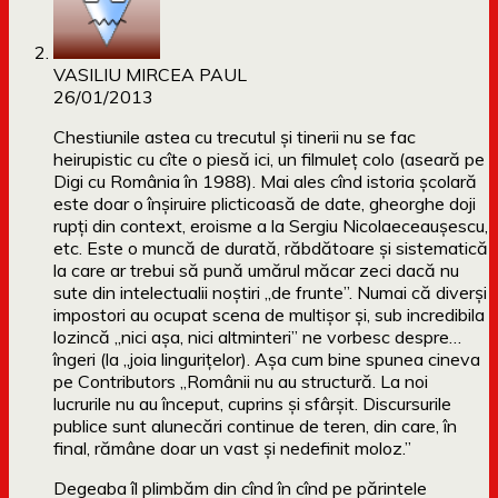
VASILIU MIRCEA PAUL
26/01/2013
Chestiunile astea cu trecutul și tinerii nu se fac
heirupistic cu cîte o piesă ici, un filmuleț colo (aseară pe
Digi cu România în 1988). Mai ales cînd istoria școlară
este doar o înșiruire plicticoasă de date, gheorghe doji
rupți din context, eroisme a la Sergiu Nicolaeceaușescu,
etc. Este o muncă de durată, răbdătoare și sistematică
la care ar trebui să pună umărul măcar zeci dacă nu
sute din intelectualii noștiri „de frunte”. Numai că diverși
impostori au ocupat scena de multișor și, sub incredibila
lozincă „nici așa, nici altminteri” ne vorbesc despre…
îngeri (la „joia lingurițelor). Așa cum bine spunea cineva
pe Contributors „Românii nu au structură. La noi
lucrurile nu au început, cuprins și sfârșit. Discursurile
publice sunt alunecări continue de teren, din care, în
final, rămâne doar un vast și nedefinit moloz.”
Degeaba îl plimbăm din cînd în cînd pe părintele