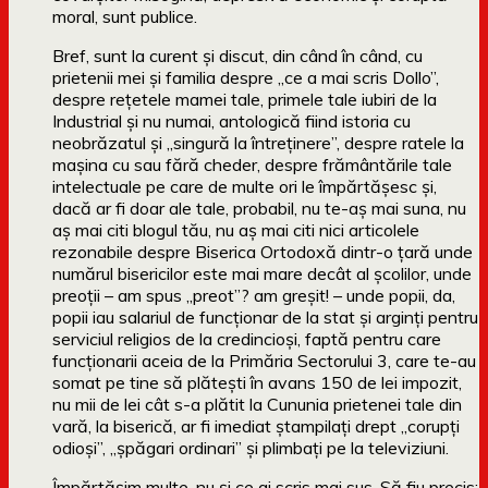
moral, sunt publice.
Bref, sunt la curent și discut, din când în când, cu
prietenii mei și familia despre „ce a mai scris Dollo”,
despre rețetele mamei tale, primele tale iubiri de la
Industrial și nu numai, antologică fiind istoria cu
neobrăzatul și „singură la întreținere”, despre ratele la
mașina cu sau fără cheder, despre frământările tale
intelectuale pe care de multe ori le împărtășesc și,
dacă ar fi doar ale tale, probabil, nu te-aș mai suna, nu
aș mai citi blogul tău, nu aș mai citi nici articolele
rezonabile despre Biserica Ortodoxă dintr-o țară unde
numărul bisericilor este mai mare decât al școlilor, unde
preoții – am spus „preot”? am greșit! – unde popii, da,
popii iau salariul de funcționar de la stat și arginți pentru
serviciul religios de la credincioși, faptă pentru care
funcționarii aceia de la Primăria Sectorului 3, care te-au
somat pe tine să plătești în avans 150 de lei impozit,
nu mii de lei cât s-a plătit la Cununia prietenei tale din
vară, la biserică, ar fi imediat ștampilați drept „corupți
odioși”, „șpăgari ordinari” și plimbați pe la televiziuni.
Împărtășim multe, nu și ce ai scris mai sus. Să fiu precis: