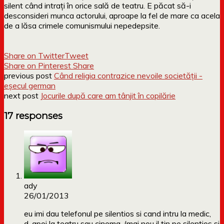
silent când intrați în orice sală de teatru. E păcat să-i
desconsideri munca actorului, aproape la fel de mare ca acela
de a lăsa crimele comunismului nepedepsite.
Share on Twitter
Tweet
Share on Pinterest
Share
previous post
Când religia contrazice nevoile societății -
eșecul german
next post
Jocurile după care am tânjit în copilărie
17 responses
ady
26/01/2013
eu imi dau telefonul pe silentios si cand intru la medic,
d-apoi la teatru sau cinema. (mai nou il tin pe silentios si