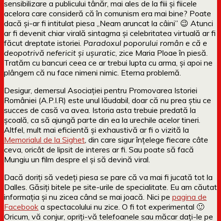
sensibilizare a publicului tânăr, mai ales de la fiii și fiicele
acelora care consideră că în comunism era mai bine? Poate
dacă și-ar fi intitulat piesa „Neam aruncat la câini” 😉 Atunci
ar fi devenit chiar virală sintagma și celebritatea virtuală ar fi
făcut dreptate istoriei.
Paradoxul poporului român e că e
deopotrivă nefericit și ușuratic
, zice Maria Ploae în piesă.
Tratăm cu bancuri ceea ce ar trebui lupta cu arma, și apoi ne
plângem că nu face nimeni nimic. Eterna problemă.
Desigur, demersul Asociației pentru Promovarea Istoriei
României (A.P.I.R) este unul lăudabil, doar că nu prea știu ce
succes de casă va avea. Istoria asta trebuie predată la
școală, ca să ajungă parte din ea la urechile acelor tineri.
Altfel, mult mai eficientă și exhaustivă ar fi o vizită la
Memorialul de la Sighet
, din care sigur înțelege fiecare câte
ceva, oricât de lipsit de interes ar fi. Sau poate să facă
Mungiu un film despre el și să devină viral.
Dacă doriți să vedeți piesa se pare că va mai fi jucată tot la
Dalles. Găsiți bitele pe site-urile de specialitate. Eu am căutat
informația și nu zicea când se mai joacă. Nici pe
pagina de
Facebook
a spectacolului nu zice. O fi tot experimental 🙂
Oricum, vă conjur, opriți-vă telefoanele sau măcar dați-le pe