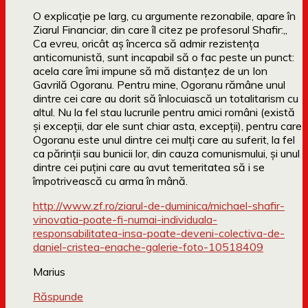
O explicație pe larg, cu argumente rezonabile, apare în
Ziarul Financiar, din care îl citez pe profesorul Shafir:„
Ca evreu, oricât aș încerca să admir rezistența
anticomunistă, sunt incapabil să o fac peste un punct:
acela care îmi impune să mă distanțez de un Ion
Gavrilă Ogoranu. Pentru mine, Ogoranu rămâne unul
dintre cei care au dorit să înlocuiască un totalitarism cu
altul. Nu la fel stau lucrurile pentru amici români (există
și excepții, dar ele sunt chiar asta, excepții), pentru care
Ogoranu este unul dintre cei mulți care au suferit, la fel
ca părinții sau bunicii lor, din cauza comunismului, și unul
dintre cei puțini care au avut temeritatea să i se
împotrivească cu arma în mână.
http://www.zf.ro/ziarul-de-duminica/michael-shafir-
vinovatia-poate-fi-numai-individuala-
responsabilitatea-insa-poate-deveni-colectiva-de-
daniel-cristea-enache-galerie-foto-10518409
Marius
Răspunde