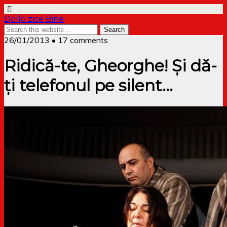
Dollo zice Bine
26/01/2013 • 17 comments
Ridică-te, Gheorghe! Și dă-
ți telefonul pe silent…