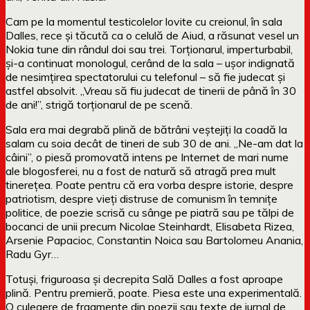
Cam pe la momentul testicolelor lovite cu creionul, în sala
Dalles, rece și tăcută ca o celulă de Aiud, a răsunat vesel un
Nokia tune din rândul doi sau trei. Torționarul, imperturbabil,
și-a continuat monologul, cerând de la sala – ușor indignată
de nesimțirea spectatorului cu telefonul – să fie judecat și
astfel absolvit. „Vreau să fiu judecat de tinerii de până în 30
de ani!”, strigă torționarul de pe scenă.
Sala era mai degrabă plină de bătrâni veștejiți la coadă la
salam cu soia decât de tineri de sub 30 de ani. „Ne-am dat la
câini”, o piesă promovată intens pe Internet de mari nume
ale blogosferei, nu a fost de natură să atragă prea mult
tinerețea. Poate pentru că era vorba despre istorie, despre
patriotism, despre vieți distruse de comunism în temnițe
politice, de poezie scrisă cu sânge pe piatră sau pe tălpi de
bocanci de unii precum Nicolae Steinhardt, Elisabeta Rizea,
Arsenie Papacioc, Constantin Noica sau Bartolomeu Anania,
Radu Gyr…
Totuși, friguroasa și decrepita Sală Dalles a fost aproape
plină. Pentru premieră, poate. Piesa este una experimentală.
O culegere de fragmente din poezii sau texte de jurnal de