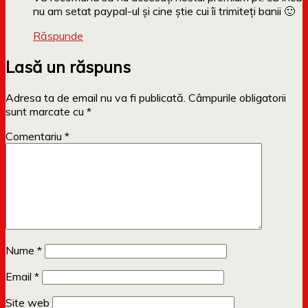
nu am setat paypal-ul şi cine ştie cui îi trimiteţi banii 🙂
Răspunde
Lasă un răspuns
Adresa ta de email nu va fi publicată.
Câmpurile obligatorii
sunt marcate cu
*
Comentariu
*
Nume
*
Email
*
Site web