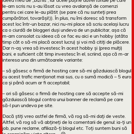
le-am scris nu s-au lăsat cu vreo avalanșă de comenzi
pentru cei care le-au plătit (se pare că nu sunteți prea
cumpărători, tovarăși!;)). În plus, nu îmi doresc să transform
acest loc într-un bazar, nici nu-mi place să scriu același lucru
ca o ciurdă de bloggeri duși undeva de un publicitar, așa că
m-am consolat cu ideea că ce fac eu aici e un hobby (atâta
timp cât o să-mi placă acest lucru) și voi mă citiți de plăcere.
Dar n-aș vrea să investesc în acest hobby și (prea mulți)
bani, e suficient cât timp investesc în el, scriind, așa că m-ar
interesa una din următoarele variante:
– să găsesc o firmă de hosting care să-mi găzduiască blogul
cu acest trafic menționat mai sus, cu o sumă modică – 5 euro
ca și până acum ar fi acceptabil;
– ori să găsesc o firmă de hosting care să accepte să-mi
găzduiască blogul contra unui banner de reclamă pe care
să-l pun undeva pe site.
Dacă știți vreo astfel de firmă, vă rog să-mi dați de veste.
Altfel, vă rog să vă abțineți de la comentarii de genul: ia-ți un
job, pune reclame, afiliază-ți blogul etc. Toți suntem buni să
le organizăm viața altora…. 😉