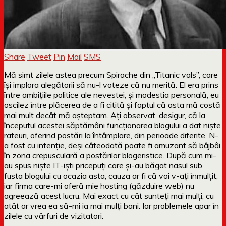
Share
Tweet
Pin
Mail
SMS
Mă simt zilele astea precum Spirache din „Titanic vals”, care
își implora alegătorii să nu-l voteze că nu merită. El era prins
între ambițiile politice ale nevestei, și modestia personală, eu
oscilez între plăcerea de a fi citită și faptul că asta mă costă
mai mult decât mă așteptam. Ați observat, desigur, că la
începutul acestei săptămâni funcționarea blogului a dat niște
rateuri, oferind postări la întâmplare, din perioade diferite. N-
a fost cu intenție, deși câteodată poate fi amuzant să bâjbâi
în zona crepusculară a postărilor blogeristice. După cum mi-
au spus niște IT-iști pricepuți care și-au băgat nasul sub
fusta blogului cu ocazia asta, cauza ar fi că voi v-ați înmulțit,
iar firma care-mi oferă mie hosting (găzduire web) nu
agreează acest lucru. Mai exact cu cât sunteți mai mulți, cu
atât ar vrea ea să-mi ia mai mulți bani. Iar problemele apar în
zilele cu vârfuri de vizitatori.