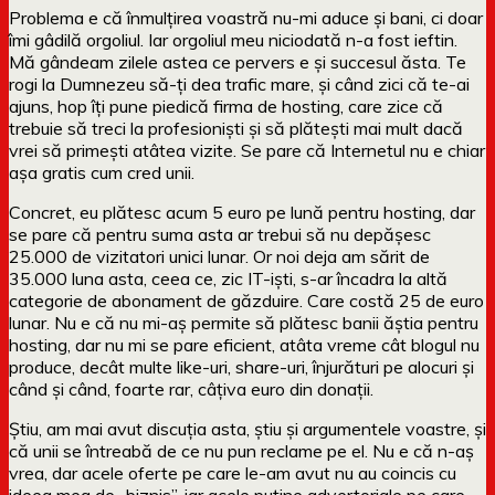
Problema e că înmulțirea voastră nu-mi aduce și bani, ci doar
îmi gâdilă orgoliul. Iar orgoliul meu niciodată n-a fost ieftin.
Mă gândeam zilele astea ce pervers e și succesul ăsta. Te
rogi la Dumnezeu să-ți dea trafic mare, și când zici că te-ai
ajuns, hop îți pune piedică firma de hosting, care zice că
trebuie să treci la profesioniști și să plătești mai mult dacă
vrei să primești atâtea vizite. Se pare că Internetul nu e chiar
așa gratis cum cred unii.
Concret, eu plătesc acum 5 euro pe lună pentru hosting, dar
se pare că pentru suma asta ar trebui să nu depășesc
25.000 de vizitatori unici lunar. Or noi deja am sărit de
35.000 luna asta, ceea ce, zic IT-iști, s-ar încadra la altă
categorie de abonament de găzduire. Care costă 25 de euro
lunar. Nu e că nu mi-aș permite să plătesc banii ăștia pentru
hosting, dar nu mi se pare eficient, atâta vreme cât blogul nu
produce, decât multe like-uri, share-uri, înjurături pe alocuri și
când și când, foarte rar, câțiva euro din donații.
Știu, am mai avut discuția asta, știu și argumentele voastre, și
că unii se întreabă de ce nu pun reclame pe el. Nu e că n-aș
vrea, dar acele oferte pe care le-am avut nu au coincis cu
ideea mea de „biznis”, iar acele puține advertoriale pe care