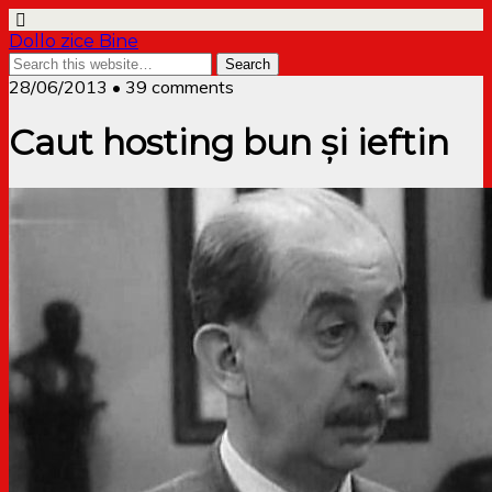
Dollo zice Bine
28/06/2013 • 39 comments
Caut hosting bun și ieftin