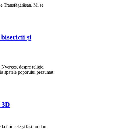
pe Transfăgărășan. Mi se
bisericii și
 Nyerges, despre religie,
pe la spatele poporului prezumat
. 3D
a floricele și fast food în