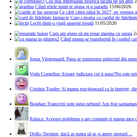
Cea mai interesantă biserică făcută de un ateu
2
Când relele lumii te ajung și-n paradis
15/06/2026
Ce cărți citim până în 2027, pe vremea a
Care-i treaba cu cardul de fidelitat
Lecții dintr-o viață aparent irosită
11/05/2026
Cum am ajuns să-mi repar mașina cu ranga
2
Când mama se transformă în copilul care
Jonas Vingegaard: Pana se epuizeaza subiectul din punct
Voda Cornelius: Eroare judiciara cui ii pasa?Nu este prim
Cristina Toader: Si mama reacționează ca la tinerețe, din
Bogdan: Francezii sunt sigur nebuni! Am fost saptamana 
Raluca: Aceeasi problema o are constant si mama mea 
Dollo: Desigur, dacă ar putea să se și apere singură ...