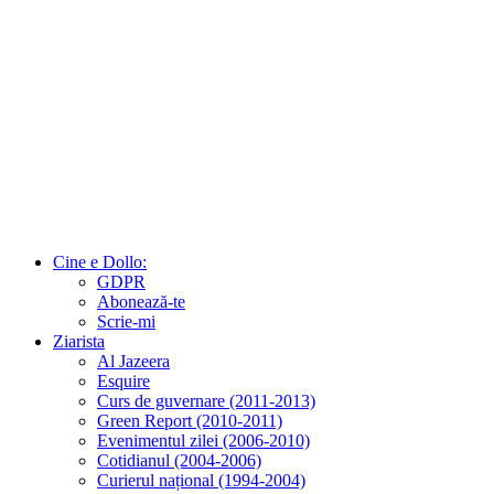
Cine e Dollo:
GDPR
Abonează-te
Scrie-mi
Ziarista
Al Jazeera
Esquire
Curs de guvernare (2011-2013)
Green Report (2010-2011)
Evenimentul zilei (2006-2010)
Cotidianul (2004-2006)
Curierul național (1994-2004)