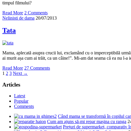
timpul filmului?
Read More
2 Comments
Nelinisti de dama
20/07/2013
Tata
Mama, aplecată asupra crucii lui, exclamând cu o imperceptibilă urmă 
ai murit așa cum ai trăit, ca un câine!”. Mi-am dat seama că ea nu l-a ie
Read More
27 Comments
1
2
3
Next →
Articles
Latest
Popular
Comments
Când mama se transformă în copilul care
Cum am ajuns să-mi repar mașina cu ranga
2
Prețuri de supermarket, comparativ 