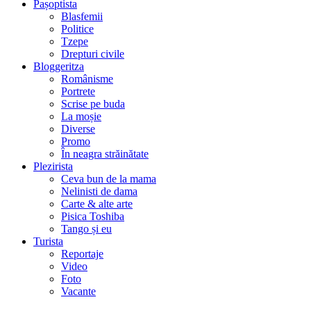
Pașoptista
Blasfemii
Politice
Tzepe
Drepturi civile
Bloggeritza
Românisme
Portrete
Scrise pe buda
La moșie
Diverse
Promo
În neagra străinătate
Plezirista
Ceva bun de la mama
Nelinisti de dama
Carte & alte arte
Pisica Toshiba
Tango și eu
Turista
Reportaje
Video
Foto
Vacante