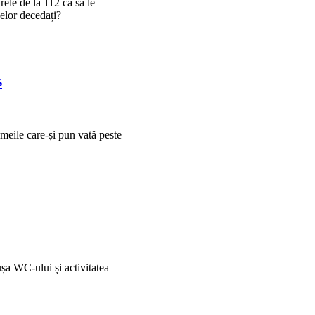
ele de la 112 ca să le
elor decedați?
s
meile care-și pun vată peste
ușa WC-ului și activitatea