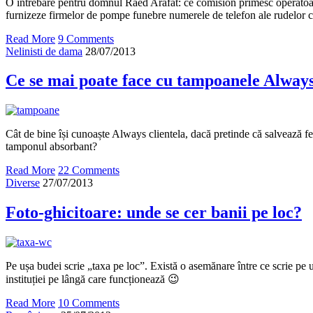
O întrebare pentru domnul Raed Arafat: ce comision primesc operatoar
furnizeze firmelor de pompe funebre numerele de telefon ale rudelor c
Read More
9 Comments
Nelinisti de dama
28/07/2013
Ce se mai poate face cu tampoanele Alway
Cât de bine își cunoaște Always clientela, dacă pretinde că salvează fe
tamponul absorbant?
Read More
22 Comments
Diverse
27/07/2013
Foto-ghicitoare: unde se cer banii pe loc?
Pe ușa budei scrie „taxa pe loc”. Există o asemănare între ce scrie pe 
instituției pe lângă care funcționează 😉
Read More
10 Comments