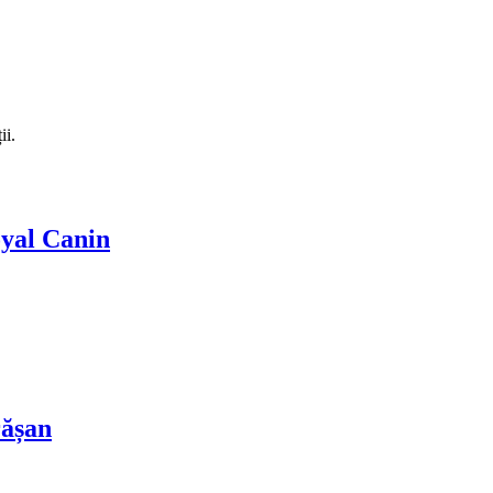
ii.
oyal Canin
rășan