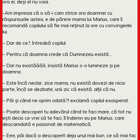
ora ei, deși el nu voia.
-Am impresia că o să-i cam strice ora doamnei cu
răspunsurile astea, e de părere mama lui Marius, care îi
recomandă copilului să fie mai reținut la ore cu convingerile
lui.
– Dar de ce?, întreabă copilul.
– Pentru că doamna crede că Dumnezeu există…
– Dar nu existăăăă, insistă Marius s-o lumineze și pe
doamna.
– Este încă neclar, zice mama, nu există dovezi de nicio
parte, încă se dezbate, unii zic că există, alții că nu.
– Păi și când ne oprim odată?! exclamă copilul exasperat.
– Poate descoperi tu adevărul când te faci mare, că tot nu
ești decis ce vrei să te faci, îl îndemn eu pe Marius, care
deocamdată e pasionat de matematică.
– Eee, păi dacă a descoperit deja unul mai bun, ce să mai fac