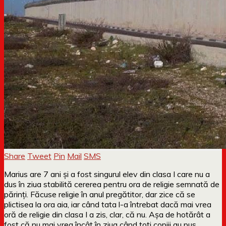
Share
Tweet
Pin
Mail
SMS
Marius are 7 ani și a fost singurul elev din clasa I care nu a
dus în ziua stabilită cererea pentru ora de religie semnată de
părinți. Făcuse religie în anul pregătitor, dar zice că se
plictisea la ora aia, iar când tata l-a întrebat dacă mai vrea
oră de religie din clasa I a zis, clar, că nu. Așa de hotărât a
fost că nu mai vrea încât în ziua când toți copiii au pus