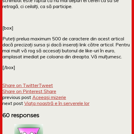
schimbat este faptul că nu mai depun ei cereri ca să se
retragă, ci ceilalți, ca să participe.
[box]
Puteți prelua maximum 500 de caractere din acest articol
dacă precizați sursa și dacă inserați link către articol. Pentru
mai mult vă rog să accesați butonul de like-uri în euro,
amplasat imediat pe coloana din dreapta. Vă mulțumesc.
[/box]
Share on Twitter
Tweet
Share on Pinterest
Share
previous post
Aceeași mizerie
next post
Viața noastră e în serverele lor
60 responses