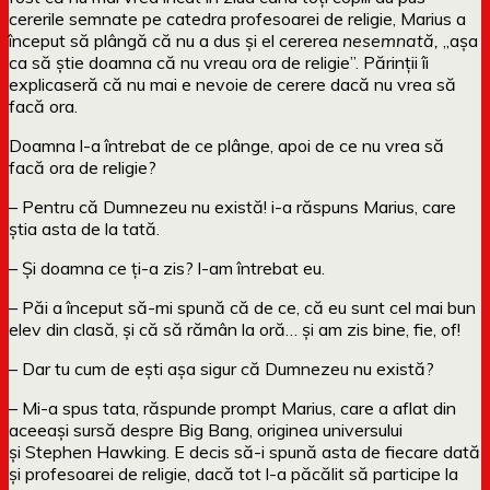
cererile semnate pe catedra profesoarei de religie, Marius a
început să plângă că nu a dus și el cererea
nesemnată,
„așa
ca să știe doamna că nu vreau ora de religie”. Părinții îi
explicaseră că nu mai e nevoie de cerere dacă nu vrea să
facă ora.
Doamna l-a întrebat de ce plânge, apoi de ce nu vrea să
facă ora de religie?
– Pentru că Dumnezeu nu există! i-a răspuns Marius, care
știa asta de la tată.
– Și doamna ce ți-a zis? l-am întrebat eu.
– Păi a început să-mi spună că de ce, că eu sunt cel mai bun
elev din clasă, și că să rămân la oră… și am zis bine, fie, of!
– Dar tu cum de ești așa sigur că Dumnezeu nu există?
– Mi-a spus tata, răspunde prompt Marius, care a aflat din
aceeași sursă despre Big Bang, originea universului
și Stephen Hawking. E decis să-i spună asta de fiecare dată
și profesoarei de religie, dacă tot l-a păcălit să participe la