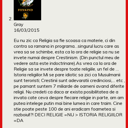
Gray
16/03/2015
Eu nu zic ca Religia sa fie scoasa ca materie, ci din
contra sa ramana in programa…singurul lucru care as
vrea sa se schimbe, esta ca la ora de religie sa nu se
invete numai despre Crestinism. (Din punctul meu de
vedere asta este indoctrinare).As vrea ca la ora de
Religie sa se invete despre toate religiile, un fel de …
Istoria religiilor.Mi se pare idiotic sa zici ca Musulmanii
sunt teroristi; Crestinii sunt adevaratii credinciosi,… etc ,
pe pamant suntem 7 miliarde de oameni avand diferite
religii. Nu credeti ca daca ar exista posibilitatea de a
invata cate ceva despre fiecare religie in parte, am am
putea intelege putin mai bine lumea in care traim. Cine
stie poate peste 100 de ani eradicam foametea si
razboiul!?! DECI RELIGIE =NU > ISTORIA RELIGIILOR
=DA