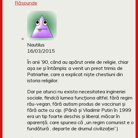
Răspunde
Nautilus
16/03/2015
În anii ’90, când au apărut orele de religie, chiar
aşa se şi întâmpla: a venit un preot trimis de
Patriarhie, care a explicat nişte chestiuni din
istoria religiilor.
Dar pe atunci nu exista necesitatea ingineriei
sociale, fiindcă lumea funcţiona altfel, fără regim
rău-vegan, fără autism produs de vaccinuri şi
fără acte cu cip. (Până şi Vladimir Putin în 1999
era un tip foarte deschis şi liberal, măcar în
aparenţă, care spunea că „un regim comunist e o
fundătură , departe de drumul civilizaţiei”.)