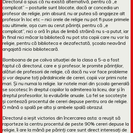
Directorul a spus că nu există alternativă, pentru că „e
complicat” – posturile sunt blocate, dacă ar concedia un
profesor de religie, prin absurd, nu ar putea să angajeze alt
profesor în loc etc – nici orele de religie nu pot fi puse primele
sau ultimele, așa cum au cerut părinții, pentru că „e
complicat”, nici o oră în plus de limbă străină nu s-a putut, iar
în final nici măcar la bibliotecă nu pot sta copiii care nu vor la
religie, pentru că biblioteca e dezafectată, școala neavând
angajată nicio bibliotecară.
Bomboana de pe coliva situației de la clasa a 5-a a fost
faptul că directorul, care e și profesor, le promite părinților,
alături de profesorii de religie, că dacă nu vor face probleme
și vor depune toți pârdalnicele de cereri, copiii vor primi note
mari. Și nu numai la religie. Iar notele mari din școala generală
se socotesc în dreptul copiilor la admiterea la liceu, dar și în
dreptul profesorilor, la evaluările anuale. La fel se socotește
și contează procentul de cereri depuse pentru ora de religie.
O mână o spală pe alta și ambele spală obrazul.
Directorul a ieșit victorios din încercarea asta: a reușit să
raporteze la centru procentul de peste 90% cereri depuse la
religie, îi are la mână pe părinți care sunt direct interesați de