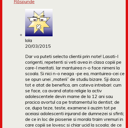
Răspunde
lola
20/03/2015
Dar va puteti selecta clientii prin note! Lasati-I
corigenti, repetenti si veti avea in clasa copiii pe
care-I meritati. Iar mantuirea n-o face nimeni la
scoala. Si nici n-o neaga -pe ea, mantuirea-cei ce
se opun unei „materii” de studiu bizare. Sji daca
tot e atat de benefica, am cateva intrebari: cum
se face, ca avand atata religie la activ
adolescentele devin mame de la 12 ani sau
pracica avortul ca pe tratamentul la dentist; de
ce, dupa teze, teste, examene ii auzim tot pe
aceiasi adolescenti injurand de dumnezei si sfinti;
de ce in loc de piosenie si morala traim vremuri in
care copiii se lovesc si chiar ucid la scoala; de ce