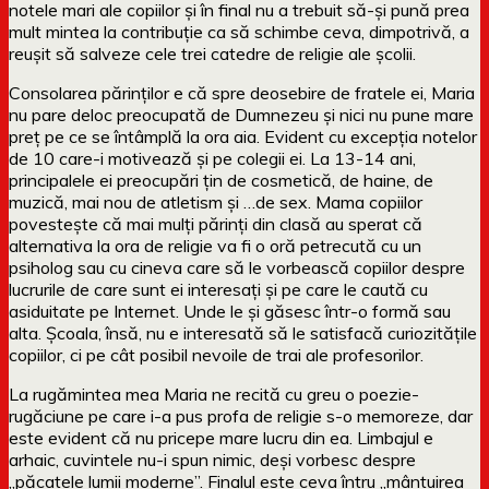
notele mari ale copiilor și în final nu a trebuit să-și pună prea
mult mintea la contribuție ca să schimbe ceva, dimpotrivă, a
reușit să salveze cele trei catedre de religie ale școlii.
Consolarea părinților e că spre deosebire de fratele ei, Maria
nu pare deloc preocupată de Dumnezeu și nici nu pune mare
preț pe ce se întâmplă la ora aia. Evident cu excepția notelor
de 10 care-i motivează și pe colegii ei. La 13-14 ani,
principalele ei preocupări țin de cosmetică, de haine, de
muzică, mai nou de atletism și …de sex. Mama copiilor
povestește că mai mulți părinți din clasă au sperat că
alternativa la ora de religie va fi o oră petrecută cu un
psiholog sau cu cineva care să le vorbească copiilor despre
lucrurile de care sunt ei interesați și pe care le caută cu
asiduitate pe Internet. Unde le și găsesc într-o formă sau
alta. Școala, însă, nu e interesată să le satisfacă curiozitățile
copiilor, ci pe cât posibil nevoile de trai ale profesorilor.
La rugămintea mea Maria ne recită cu greu o poezie-
rugăciune pe care i-a pus profa de religie s-o memoreze, dar
este evident că nu pricepe mare lucru din ea. Limbajul e
arhaic, cuvintele nu-i spun nimic, deși vorbesc despre
„păcatele lumii moderne”. Finalul este ceva întru „mântuirea