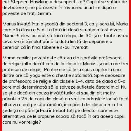
eu? Stephen Hawking a descoperit… of! Copilul se satură de
dezbatere și ne părăsește în favoarea unui film după o
poveste de frații Grimm.
Marius învață într-o școală din sectorul 3, ca și sora lui, Maria,
care e în clasa a 5-a. La fată în clasă situația a fost invers.
Numai 5 elevi au vrut să facă religia, din 30, și cu toate astea
ceva s-a întâmplat până la data limită de depunere a
cererilor, că în final taberele s-au inversat.
Mama copiilor povestește câteva din isprăvile profesoarei
de religie (alta decât cea de la clasa lui Marius, școala are trei
profesori de religie). Printre ele că le-a spus copiilor la una
dintre ore că yoga este o chestie satanistă. Spre deosebire
de profesoara de religie din clasele 1-4, asta de clasa a 5-a
pare mai determinată să le salveze sufletele ăstora mici. Nu
se știe dacă din cauza învățăturilor ei sau din alt motiv,
părinții a 25 de copii din clasă au vrut ca odraslele lor să facă
altceva o oră pe săptămână, începând din clasa a 5-a. La
ședința cu părinții l-au întrebat toți pe director care este
alternativa, ce le propune școala să facă în ora aceea copiii
care nu vor religie?