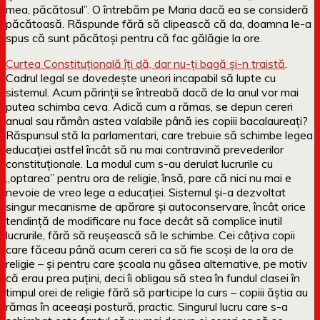
mea, păcătosul”. O întrebăm pe Maria dacă ea se consideră
păcătoasă. Răspunde fără să clipească că da, doamna le-a
spus că sunt păcătoși pentru că fac gălăgie la ore.
Curtea Constituțională îți dă, dar nu-ți bagă și-n traistă
.
Cadrul legal se dovedește uneori incapabil să lupte cu
sistemul. Acum părinții se întreabă dacă de la anul vor mai
putea schimba ceva. Adică cum a rămas, se depun cereri
anual sau rămân astea valabile până ies copiii bacalaureați?
Răspunsul stă la parlamentari, care trebuie să schimbe legea
educației astfel încât să nu mai contravină prevederilor
constituționale. La modul cum s-au derulat lucrurile cu
„optarea” pentru ora de religie, însă, pare că nici nu mai e
nevoie de vreo lege a educației. Sistemul și-a dezvoltat
singur mecanisme de apărare și autoconservare, încât orice
tendință de modificare nu face decât să complice inutil
lucrurile, fără să reușească să le schimbe. Cei câțiva copii
care făceau până acum cereri ca să fie scoși de la ora de
religie – și pentru care școala nu găsea alternative, pe motiv
că erau prea puțini, deci îi obligau să stea în fundul clasei în
timpul orei de religie fără să participe la curs – copiii ăștia au
rămas în aceeași postură, practic. Singurul lucru care s-a