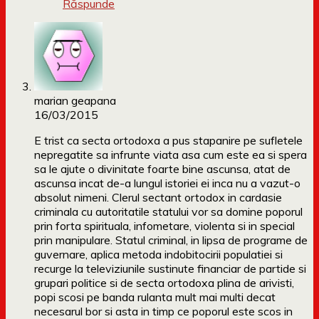
Răspunde
marian geapana
16/03/2015
E trist ca secta ortodoxa a pus stapanire pe sufletele
nepregatite sa infrunte viata asa cum este ea si spera
sa le ajute o divinitate foarte bine ascunsa, atat de
ascunsa incat de-a lungul istoriei ei inca nu a vazut-o
absolut nimeni. Clerul sectant ortodox in cardasie
criminala cu autoritatile statului vor sa domine poporul
prin forta spirituala, infometare, violenta si in special
prin manipulare. Statul criminal, in lipsa de programe de
guvernare, aplica metoda indobitocirii populatiei si
recurge la televiziunile sustinute financiar de partide si
grupari politice si de secta ortodoxa plina de arivisti,
popi scosi pe banda rulanta mult mai multi decat
necesarul bor si asta in timp ce poporul este scos in