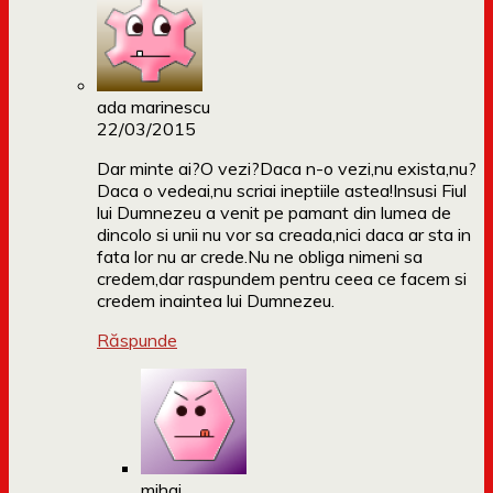
ada marinescu
22/03/2015
Dar minte ai?O vezi?Daca n-o vezi,nu exista,nu?
Daca o vedeai,nu scriai ineptiile astea!Insusi Fiul
lui Dumnezeu a venit pe pamant din lumea de
dincolo si unii nu vor sa creada,nici daca ar sta in
fata lor nu ar crede.Nu ne obliga nimeni sa
credem,dar raspundem pentru ceea ce facem si
credem inaintea lui Dumnezeu.
Răspunde
mihai