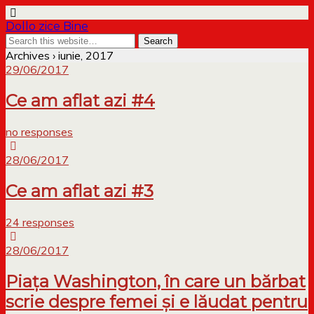
Dollo zice Bine
Archives › iunie, 2017
29/06/2017
Ce am aflat azi #4
no responses
28/06/2017
Ce am aflat azi #3
24 responses
28/06/2017
Piața Washington, în care un bărbat
scrie despre femei și e lăudat pentru