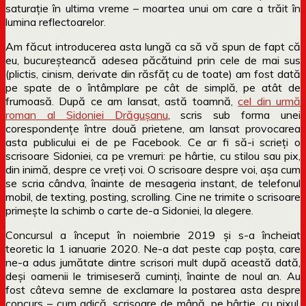
saturație în ultima vreme – moartea unui om care a trăit în
lumina reflectoarelor.
Am făcut introducerea asta lungă ca să vă spun de fapt că
eu, bucureșteancă adesea păcătuind prin cele de mai sus
(plictis, cinism, derivate din răsfăț cu de toate) am fost dată
pe spate de o întâmplare pe cât de simplă, pe atât de
frumoasă. După ce am lansat, astă toamnă,
cel din urmă
roman al Sidoniei Drăgușanu
, scris sub forma unei
corespondențe între două prietene, am lansat provocarea
asta publicului ei de pe Facebook. Ce ar fi să-i scrieți o
scrisoare Sidoniei, ca pe vremuri: pe hârtie, cu stilou sau pix,
din inimă, despre ce vreți voi. O scrisoare despre voi, așa cum
se scria cândva, înainte de mesageria instant, de telefonul
mobil, de texting, posting, scrolling. Cine ne trimite o scrisoare
primește la schimb o carte de-a Sidoniei, la alegere.
Concursul a început în noiembrie 2019 și s-a încheiat
teoretic la 1 ianuarie 2020. Ne-a dat peste cap poșta, care
ne-a adus jumătate dintre scrisori mult după această dată,
deși oamenii le trimiseseră cuminți, înainte de noul an. Au
fost câteva semne de exclamare la postarea asta despre
concurs – cum adică, scrisoare de mână, pe hârtie, cu pixul,