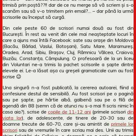
trimisă prin poștă??!! dar de ce nu merge să vă scriem și s-o
scanăm sau să v-o trimitem prin email?… – dar până la urmă
scrisorile au început să curgă.
Din cele peste 60 de scrisori numai două au fost din
București. În rest au venit din cele mai neașteptate locuri în
care a ajuns mai întâi Facebook: sate sau orașe din Moldova
(Bacău, Bârlad, Vaslui, Botoșani), Satu Mare, Maramureș,
Oradea, Arad, Sibiu, Brașov, Cluj, Râmnicu Vâlcea, Craiova,
Buzău, Constanța, Câmpulung. O profesoară de la un liceu
din Voluntari ne-a trimis la pachet scrisorile a șapte dintre
elevele ei. Le-a lăsat așa cu greșeli gramaticale cum au fost
scrise 😉
Una singură n-a fost publicată, la cererea autoarei, fiind o
confesiune destul de sensibilă. Au fost scrisori pe o pagină
sau pe șapte, pe hârtie albă, galbenă sau pe o filă de
agendă din 88 (semn că de atunci nu s-o mai fi scris nimic în
casa aia?), scrise de
copile de 11-12 ani
(primele scrisori
din
viața lor
), de adolescente, de tinere de 20-30 sau de
doamne trecute de 60-70, care și-au amintit de
primele lor
scrisori
sau de vremurile în care scriau mai des. Unii au trimis
chiar felicitări de Crăciun, o doamnă ne-a scris că tocmai