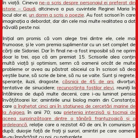
în viață. Cineva
ne-a scris despre personajul ei preferat din
istorie – Gaudi
, altcineva a pus cuvintele Reginei Maria în
locul alor ei,
un domn a scris o poezie
. Au fost scrisori în care
imaginația a debordat, dar din cele mai multe realitatea a dat
năvală peste noi.
Inițial am promis că vom alege trei dintre ele, cele mai
frumoase, și le vom premia suplimentar cu un set complet de
cărți ale Sidoniei. Dar în final ne-a fost imposibil să ne oprim
doar la trei, așa că am premiat 15. Scrisorile alea conțin
multă viață și optimism, semn că oamenii oricât de multe
probleme or avea au păstrat obiceiul ca în scrisori să dea
veștile bune, să scrie de bine, să nu se vaite. Sunt și regrete,
speranțe, iluzii, dragoste,
căsnicii de 45 de ani
, divorțuri,
tentative de sinucidere;
recunoștința foștilor elevi
, reuniți la
întâlnirea de după multe decenii, care i-au luminat pensia
învățătoarei lor; amintirile unui biolog marin din Constanța,
care
a înghețat cinci ani în stațiunea de cercetări marine de
la Agigea
, în anii 70; sau
prietenia interzisă și tocmai de
aceea surprinzătoare dintre o tânără franțuzoaică și o
ardeleancă
, relație care a rezistat 40 de ani, în comunism și
după; duioșie față de frați și surori, amintiri pe care oamenii
le-au împărtășit cu noi, cu naturalețe.