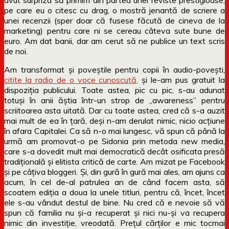
pe care eu o citesc cu drag, o mostră jenantă de scriere a
unei recenzii (sper doar că fusese făcută de cineva de la
marketing) pentru care ni se cereau câteva sute bune de
euro. Am dat banii, dar am cerut să ne publice un text scris
de noi.
Am transformat și poveștile pentru copii în audio-povești,
citite la radio de o voce cunoscută,
și le-am pus gratuit la
dispoziția publicului. Toate astea, pic cu pic, s-au adunat
totuși în anii ăștia într-un strop de „awareness” pentru
scriitoarea asta uitată. Dar cu toate astea, cred că s-a auzit
mai mult de ea în țară, deși n-am derulat nimic, nicio acțiune
în afara Capitalei. Ca să n-o mai lungesc, vă spun că până la
urmă am promovat-o pe Sidonia prin metoda new media,
care s-a dovedit mult mai democratică decât osificata presă
tradițională și elitista critică de carte. Am mizat pe Facebook
și pe câțiva bloggeri. Și, din gură în gură mai ales, am ajuns ca
acum, în cel de-al patrulea an de când facem asta, să
scoatem ediția a doua la unele titluri, pentru că, încet, încet
ele s-au vândut destul de bine. Nu cred că e nevoie să vă
spun că familia nu și-a recuperat și nici nu-și va recupera
nimic din investiție, vreodată. Prețul cărților e mic tocmai