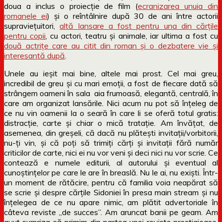
doua a inclus o proiecție de film (
ecranizarea unuia din
romanele ei
) și o reîntâlnire după 30 de ani între actorii
supraviețuitori,
altă lansare a fost pentru una din cărțile
pentru copii
, cu actori, teatru și animale, iar ultima a fost cu
două actrițe care au citit din roman și o dezbatere vie și
interesantă după
.
Unele au ieșit mai bine, altele mai prost. Cel mai greu,
incredibil de greu și cu mari emoții, a fost de fiecare dată să
strângem oameni în sala aia frumoasă, elegantă, centrală, în
care am organizat lansările. Nici acum nu pot să înțeleg de
ce nu vin oamenii la o seară în care li se oferă totul gratis:
distracție, carte și chiar o mică tratație. Am învățat, de
asemenea, din greșeli, că dacă nu plătești invitații/vorbitorii,
nu-ți vin, și că poți să trimiți cărți și invitații fără număr
criticilor de carte, nici ei nu vor veni și deci nici nu vor scrie. Ce
contează e numele editurii, al autorului și eventual al
cunoștințelor pe care le are în breaslă. Nu le ai, nu exiști. Într-
un moment de rătăcire, pentru că familia voia neapărat să
se scrie și despre cărțile Sidoniei în presa main stream și nu
înțelegea de ce nu apare nimic, am plătit advertoriale în
câteva reviste „de succes”. Am aruncat banii pe geam. Am
avut surpriza să primim din partea unei reviste prestigioase,