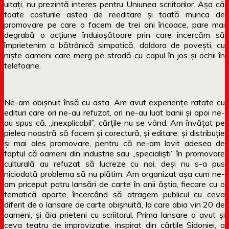
uitați, nu prezintă interes pentru Uniunea scriitorilor. Așa că
toate costurile astea de reeditare și toată munca de
promovare pe care o facem de trei ani încoace, pare mai
degrabă o acțiune înduioșătoare prin care încercăm să
împrietenim o bătrânică simpatică, doldora de povești, cu
niște oameni care merg pe stradă cu capul în jos și ochii în
telefoane.
Ne-am obișnuit însă cu asta. Am avut experiențe ratate cu
edituri care ori ne-au refuzat, ori ne-au luat banii și apoi ne-
au spus că, „inexplicabil”, cărțile nu se vând. Am învățat pe
pielea noastră să facem și corectură, și editare, și distribuție
și mai ales promovare, pentru că ne-am lovit adesea de
faptul că oameni din industrie sau „specialiști” în promovare
culturală au refuzat să lucreze cu noi, deși nu s-a pus
niciodată problema să nu plătim. Am organizat așa cum ne-
am priceput patru lansări de carte în anii ăștia, fiecare cu o
tematică aparte, încercând să atragem publicul cu ceva
diferit de o lansare de carte obișnuită, la care abia vin 20 de
oameni, și ăia prieteni cu scriitorul. Prima lansare a avut și
ceva teatru de improvizație, inspirat din cărțile Sidoniei, a