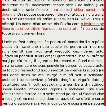
discutase cu fiul adolescent despre scrisul de mână și au
decis să ne scrie fiecare –
cu același stilou, punctează
doamna
. Din păcate scrisoarea fiului s-a rătăcit și nu a ajuns,
ar fi fost interesant să aflăm și versiunea lui. Ne-au scris și
bărbați. Un domn dintr-un sat din Buzău care
a invitat-o pe
Sidonia la ei pe ulițele frumoase și asfaltate
, în care au de
toate și sunt oameni buni.
Unele au fost stângace, fie pentru că oamenilor li s-a părut
ciudat să-i scrie unei necunoscute, fie pentru că n-au mai
scris demult sau n-au avut vreodată deprinderea asta.
Câțiva au păcătuit și prin greșeli gramaticale. Însă nu atât de
mulți pe cât m-aș fi așteptat. Interesant e că cei mai mulți,
chiar și copiii care au scris primele lor scrisori cu ocazia asta,
au făcut-o respectând tipicul învățat pe vremuri la școală (nu
știu dacă acum se mai învață cum să scrii o scrisoare,
probabil i-au supervizat părinții): dragă x, virgulă, data și
localitatea sus în colț, păstrat marginea liberă din stânga,
uneori îndoită, introducere, cuprins și încheiere. Unii și-au
făcut temele înainte de a scrie, citind pe site-ul Sidoniei cine
a fost și că nu mai e, alții doar au auzit că se oferă o carte
pentru o scrisoare și și-au imaginat că-i scriu unei persoane