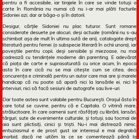
pentru a fi accesibile, iar tirajele în care se vinde totuși o
carte în România nu numai că nu i-ar mai plăti facturile
Sidoniei azi, dar ar băga-o și în datorii.
Desigur, cărțile Sidoniei nu plac tuturor. Sunt romane
considerate desuete pe alocuri, deși actuale (românii nu s-au
schimbat așa de mult în ultima sută de ani), catalogate drept
literatură pentru femei (o subspecie literară în ochii unora), iar
poveștile pentru copii, deși sensibile și miezoase, nu mai
cadrează cu tendințele moderne din parenting. E adevărat
că piața de carte e suprasaturată cu orice acum, în epoca
asta în care cică nu se mai citește cum se citea, deci
concurența e criminală pentru un autor care mai are și marele
handicap că nu poate să apară nici la lansările ei, nici în
interviuri, nici să facă sesiuni de autografe sau live-uri.
Dar toate astea sunt valabile pentru București. Orașul ăsta în
care totul se cuvine, pentru că e Capitala. O vitrină mare,
strălucitoare, în care oamenii sunt răsfățați cu librării, lansări,
târguri, sute de evenimente culturale, și totuși, sau tocmai de
aia sunt plictisiți, cinici și triști. Nu-i mai distrează nimic,
entuziasmul e de prost gust iar interesul e mai degrabă
morbid, dacă ne uităm la ce se comentează până la