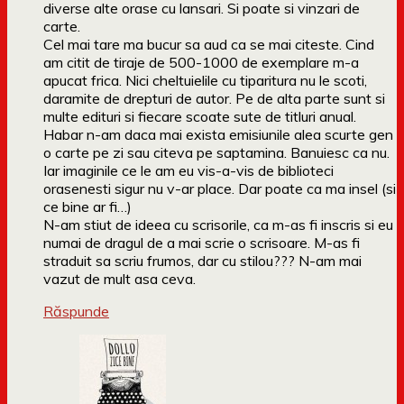
diverse alte orase cu lansari. Si poate si vinzari de
carte.
Cel mai tare ma bucur sa aud ca se mai citeste. Cind
am citit de tiraje de 500-1000 de exemplare m-a
apucat frica. Nici cheltuielile cu tiparitura nu le scoti,
daramite de drepturi de autor. Pe de alta parte sunt si
multe edituri si fiecare scoate sute de titluri anual.
Habar n-am daca mai exista emisiunile alea scurte gen
o carte pe zi sau citeva pe saptamina. Banuiesc ca nu.
Iar imaginile ce le am eu vis-a-vis de biblioteci
orasenesti sigur nu v-ar place. Dar poate ca ma insel (si
ce bine ar fi…)
N-am stiut de ideea cu scrisorile, ca m-as fi inscris si eu
numai de dragul de a mai scrie o scrisoare. M-as fi
straduit sa scriu frumos, dar cu stilou??? N-am mai
vazut de mult asa ceva.
Răspunde