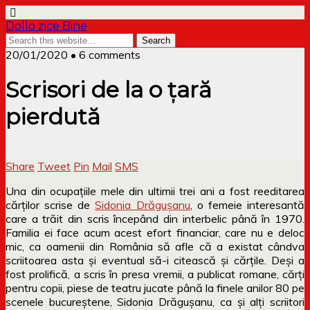
Dollo zice Bine
20/01/2020 • 6 comments
Scrisori de la o țară
pierdută
Share
Tweet
Pin
Mail
SMS
Una din ocupațiile mele din ultimii trei ani a fost reeditarea
cărților scrise de
Sidonia Drăgușanu
, o femeie interesantă
care a trăit din scris începând din interbelic până în 1970.
Familia ei face acum acest efort financiar, care nu e deloc
mic, ca oamenii din România să afle că a existat cândva
scriitoarea asta și eventual să-i citească și cărțile. Deși a
fost prolifică, a scris în presa vremii, a publicat romane, cărți
pentru copii, piese de teatru jucate până la finele anilor 80 pe
scenele bucureștene, Sidonia Drăgușanu, ca și alți scriitori