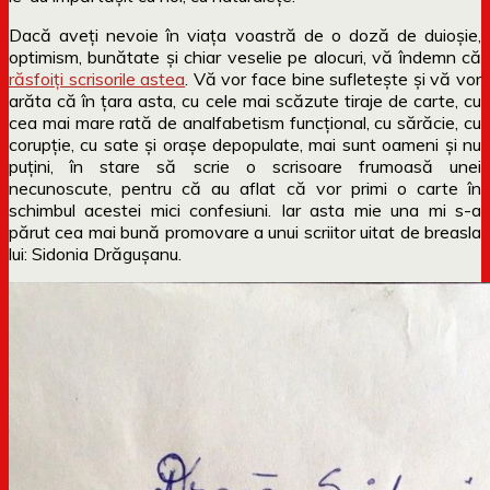
Dacă aveți nevoie în viața voastră de o doză de duioșie,
optimism, bunătate și chiar veselie pe alocuri, vă îndemn că
răsfoiți scrisorile astea
. Vă vor face bine sufletește și vă vor
arăta că în țara asta, cu cele mai scăzute tiraje de carte, cu
cea mai mare rată de analfabetism funcțional, cu sărăcie, cu
corupție, cu sate și orașe depopulate, mai sunt oameni și nu
puțini, în stare să scrie o scrisoare frumoasă unei
necunoscute, pentru că au aflat că vor primi o carte în
schimbul acestei mici confesiuni. Iar asta mie una mi s-a
părut cea mai bună promovare a unui scriitor uitat de breasla
lui: Sidonia Drăgușanu.