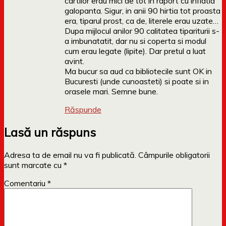
cartilor erau mici de tot in raport cu inflatia
galopanta. Sigur, in anii 90 hirtia tot proasta
era, tiparul prost, ca de, literele erau uzate…
Dupa mijlocul anilor 90 calitatea tipariturii s-
a imbunatatit, dar nu si coperta si modul
cum erau legate (lipite). Dar pretul a luat
avint.
Ma bucur sa aud ca bibliotecile sunt OK in
Bucuresti (unde cunoasteti) si poate si in
orasele mari. Semne bune.
Răspunde
Lasă un răspuns
Adresa ta de email nu va fi publicată.
Câmpurile obligatorii
sunt marcate cu
*
Comentariu
*