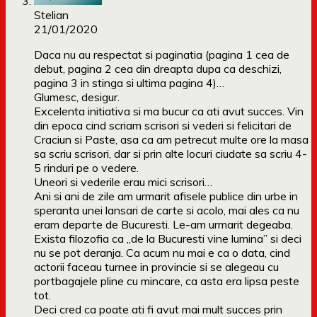
Stelian
21/01/2020
Daca nu au respectat si paginatia (pagina 1 cea de
debut, pagina 2 cea din dreapta dupa ca deschizi,
pagina 3 in stinga si ultima pagina 4)…
Glumesc, desigur.
Excelenta initiativa si ma bucur ca ati avut succes. Vin
din epoca cind scriam scrisori si vederi si felicitari de
Craciun si Paste, asa ca am petrecut multe ore la masa
sa scriu scrisori, dar si prin alte locuri ciudate sa scriu 4-
5 rinduri pe o vedere.
Uneori si vederile erau mici scrisori…
Ani si ani de zile am urmarit afisele publice din urbe in
speranta unei lansari de carte si acolo, mai ales ca nu
eram departe de Bucuresti. Le-am urmarit degeaba.
Exista filozofia ca „de la Bucuresti vine lumina” si deci
nu se pot deranja. Ca acum nu mai e ca o data, cind
actorii faceau turnee in provincie si se alegeau cu
portbagajele pline cu mincare, ca asta era lipsa peste
tot.
Deci cred ca poate ati fi avut mai mult succes prin