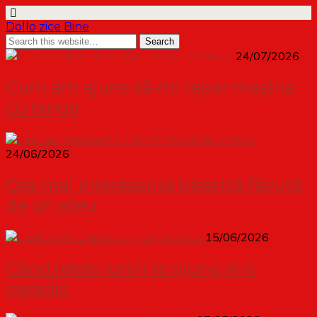
Dollo zice Bine
24/07/2026
Cum am ajuns să-mi repar mașina
cu ranga
24/06/2026
Cea mai interesantă biserică făcută
de un ateu
15/06/2026
Când relele lumii te ajung și-n
paradis