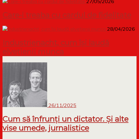
27/05/2026
Care-i treaba cu cardul de fidelitate
28/04/2026
Industrienacht, cum își laudă
elvețienii munca
26/11/2025
Cum să înfrunți un dictator. Și alte
vise umede, jurnalistice