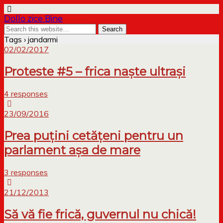
Dollo zice Bine
Tags › jandarmi
02/02/2017
Proteste #5 – frica naște ultrași
4 responses
23/09/2016
Prea puțini cetățeni pentru un
parlament așa de mare
3 responses
21/12/2013
Să vă fie frică, guvernul nu chică!