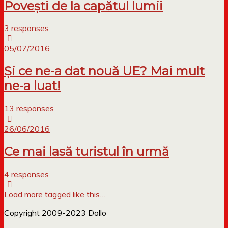
Povești de la capătul lumii
3 responses
05/07/2016
Și ce ne-a dat nouă UE? Mai mult
ne-a luat!
13 responses
26/06/2016
Ce mai lasă turistul în urmă
4 responses
Load more tagged like this…
Copyright 2009-2023 Dollo