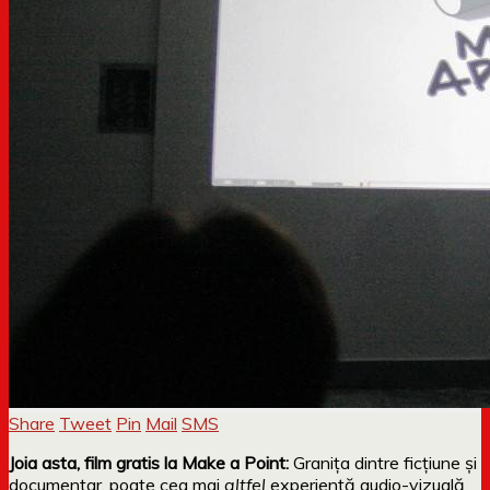
Share
Tweet
Pin
Mail
SMS
Joia asta, film gratis la Make a Point:
Granița dintre ficțiune și
documentar, poate cea mai
altfel
experiență audio-vizuală