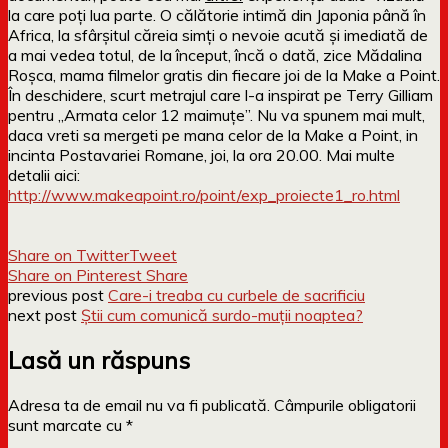
la care poți lua parte. O călătorie intimă din Japonia până în
Africa, la sfârșitul căreia simți o nevoie acută și imediată de
a mai vedea totul, de la început, încă o dată, zice Mădalina
Roșca, mama filmelor gratis din fiecare joi de la Make a Point.
În deschidere, scurt metrajul care l-a inspirat pe Terry Gilliam
pentru „Armata celor 12 maimuțe”. Nu va spunem mai mult,
daca vreti sa mergeti pe mana celor de la Make a Point, in
incinta Postavariei Romane, joi, la ora 20.00. Mai multe
detalii aici:
http://www.makeapoint.ro/point/exp_proiecte1_ro.html
Share on Twitter
Tweet
Share on Pinterest
Share
previous post
Care-i treaba cu curbele de sacrificiu
next post
Ştii cum comunică surdo-muţii noaptea?
Lasă un răspuns
Adresa ta de email nu va fi publicată.
Câmpurile obligatorii
sunt marcate cu
*