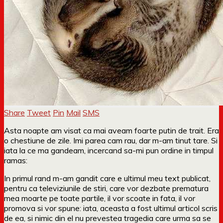
Share
Tweet
Pin
Mail
SMS
Asta noapte am visat ca mai aveam foarte putin de trait. Era
o chestiune de zile. Imi parea cam rau, dar m-am tinut tare. Si
iata la ce ma gandeam, incercand sa-mi pun ordine in timpul
ramas:
In primul rand m-am gandit care e ultimul meu text publicat,
pentru ca televiziunile de stiri, care vor dezbate prematura
mea moarte pe toate partile, il vor scoate in fata, il vor
promova si vor spune: iata, aceasta a fost ultimul articol scris
de ea, si nimic din el nu prevestea tragedia care urma sa se