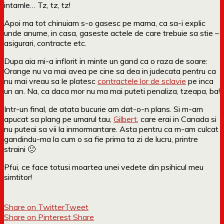
intamle… Tz, tz, tz!
Apoi ma tot chinuiam s-o gasesc pe mama, ca sa-i explic
unde anume, in casa, gaseste actele de care trebuie sa stie –
asigurari, contracte etc.
Dupa aia mi-a inflorit in minte un gand ca o raza de soare:
Orange nu va mai avea pe cine sa dea in judecata pentru ca
nu mai vreau sa le platesc
contractele lor de sclavie
pe inca
un an. Na, ca daca mor nu ma mai puteti penaliza, tzeapa, ba!
Intr-un final, de atata bucurie am dat-o-n plans. Si m-am
apucat sa plang pe umarul tau,
Gilbert
, care erai in Canada si
nu puteai sa vii la inmormantare. Asta pentru ca m-am culcat
gandindu-ma la cum o sa fie prima ta zi de lucru, printre
straini 🙂
Pfui, ce face totusi moartea unei vedete din psihicul meu
simtitor!
Share on Twitter
Tweet
Share on Pinterest
Share