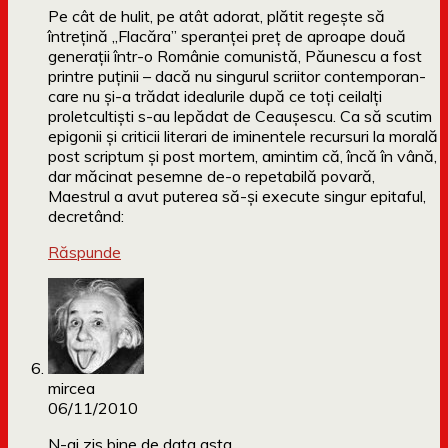
Pe cât de hulit, pe atât adorat, plătit regeşte să
întreţină „Flacăra” speranţei preţ de aproape două
generaţii într-o Românie comunistă, Păunescu a fost
printre puţinii – dacă nu singurul scriitor contemporan-
care nu şi-a trădat idealurile după ce toţi ceilalţi
proletcultişti s-au lepădat de Ceauşescu. Ca să scutim
epigonii şi criticii literari de iminentele recursuri la morală
post scriptum şi post mortem, amintim că, încă în vână,
dar măcinat pesemne de-o repetabilă povară,
Maestrul a avut puterea să-şi execute singur epitaful,
decretând:
Răspunde
mircea
06/11/2010
N-ai zis bine de data asta…