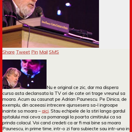
Share
Tweet
Pin
Mail
SMS
Nu e original ce zic, dar ma dispera
cursa asta declansata la TV ori de cate ori trage vreunul sa
moara. Acum au casunat pe Adrian Paunescu. Pe Dinica, de
exemplu, din aceeasi intrecere ajunsesera sa-l ingroape
inainte sa moara –
aici
. Stau echipele de la stiri langa gardul
spitalului mai ceva ca pomanagii la poarta cimitirului ca sa
prinda colacul. Voi cand credeti ca ar fi mai bine sa moara
Paunescu, in prime time, intr-o zi fara subiecte sau intr-una in