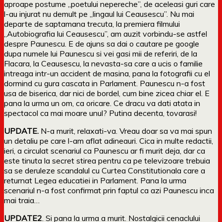
aproape postume „poetului nepereche”, de aceleasi guri care
l-au injurat nu demult pe „lingaul lui Ceausescu”. Nu mai
departe de saptamana trecuta, la premiera filmului
„Autobiografia lui Ceausescu”, am auzit vorbindu-se astfel
despre Paunescu. E de ajuns sa dai o cautare pe google
dupa numele lui Paunescu si vei gasi mii de referiri, de la
Flacara, la Ceausescu, la nevasta-sa care a ucis o familie
intreaga intr-un accident de masina, pana la fotografii cu el
dormind cu gura cascata in Parlament. Paunescu n-a fost
usa de biserica, dar nici de bordel, cum bine zicea chiar el. E
pana la urma un om, ca oricare. Ce dracu va dati atata in
spectacol ca mai moare unul? Putina decenta, tovarasi!
UPDATE.
N-a murit, relaxati-va. Vreau doar sa va mai spun
un detaliu pe care l-am aflat adineauri. Cica in multe redactii,
ieri, a circulat scenariul ca Paunescu ar fi murit deja, dar ca
este tinuta la secret stirea pentru ca pe televizoare trebuia
sa se deruleze scandalul cu Curtea Constitutionala care a
returnat Legea educatiei in Parlament. Pana la urma
scenariul n-a fost confirmat prin faptul ca azi Paunescu inca
mai traia…
UPDATE2
. Si pana la urma a murit. Nostalgicii cenaclului