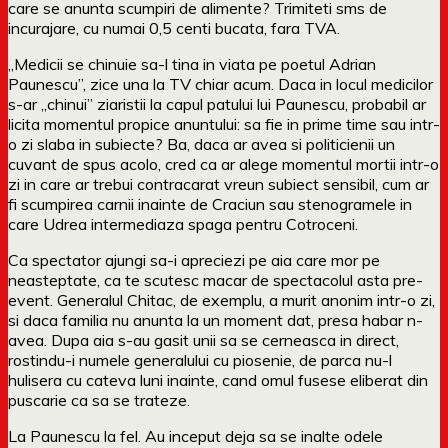
care se anunta scumpiri de alimente? Trimiteti sms de
incurajare, cu numai 0,5 centi bucata, fara TVA.
„Medicii se chinuie sa-l tina in viata pe poetul Adrian
Paunescu”, zice una la TV chiar acum. Daca in locul medicilor
s-ar „chinui” ziaristii la capul patului lui Paunescu, probabil ar
licita momentul propice anuntului: sa fie in prime time sau intr-
o zi slaba in subiecte? Ba, daca ar avea si politicienii un
cuvant de spus acolo, cred ca ar alege momentul mortii intr-o
zi in care ar trebui contracarat vreun subiect sensibil, cum ar
fi scumpirea carnii inainte de Craciun sau stenogramele in
care Udrea intermediaza spaga pentru Cotroceni.
Ca spectator ajungi sa-i apreciezi pe aia care mor pe
neasteptate, ca te scutesc macar de spectacolul asta pre-
event. Generalul Chitac, de exemplu, a murit anonim intr-o zi,
si daca familia nu anunta la un moment dat, presa habar n-
avea. Dupa aia s-au gasit unii sa se cerneasca in direct,
rostindu-i numele generalului cu piosenie, de parca nu-l
hulisera cu cateva luni inainte, cand omul fusese eliberat din
puscarie ca sa se trateze.
La Paunescu la fel. Au inceput deja sa se inalte odele