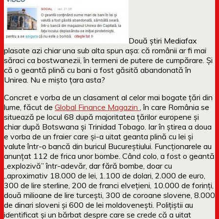
Două știri Mediafax
plasate azi chiar una sub alta spun așa: că românii ar fi mai
săraci ca bostwanezii, în termeni de putere de cumpărare. Și
că o geantă plină cu bani a fost găsită abandonată în
Unirea. Nu e mișto țara asta?
Concret e vorba de un clasament al celor mai bogate țări din
lume, făcut de
Global Finance Magazin
, în care România se
situează pe locul 68 după majoritatea țărilor europene și
chiar după Botswana și Trinidad Tobago. Iar în știrea a doua
e vorba de un fraier care și-a uitat geanta plină cu lei și
valute într-o bancă din buricul Bucureștiului. Funcționarele au
anunțat 112 de frica unor bombe. Când colo, a fost o geantă
„explozivă” într-adevăr, dar fără bombe, doar cu
„aproximativ 18.000 de lei, 1.100 de dolari, 2.000 de euro,
300 de lire sterline, 200 de franci elveţieni, 10.000 de forinţi,
două milioane de lire turceşti, 300 de coroane slovene, 8.000
de dinari sloveni şi 600 de lei moldoveneşti. Poliţiştii au
identificat şi un bărbat despre care se crede că a uitat