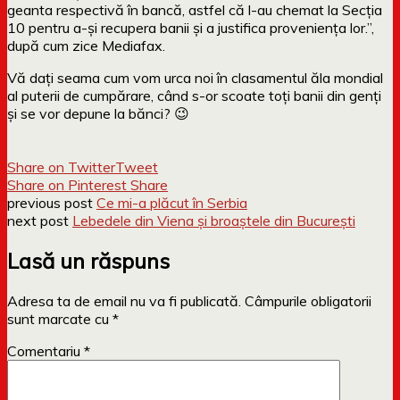
geanta respectivă în bancă, astfel că l-au chemat la Secţia
10 pentru a-şi recupera banii şi a justifica provenienţa lor.”,
după cum zice Mediafax.
Vă dați seama cum vom urca noi în clasamentul ăla mondial
al puterii de cumpărare, când s-or scoate toți banii din genți
și se vor depune la bănci? 😉
Share on Twitter
Tweet
Share on Pinterest
Share
previous post
Ce mi-a plăcut în Serbia
next post
Lebedele din Viena și broaștele din București
Lasă un răspuns
Adresa ta de email nu va fi publicată.
Câmpurile obligatorii
sunt marcate cu
*
Comentariu
*