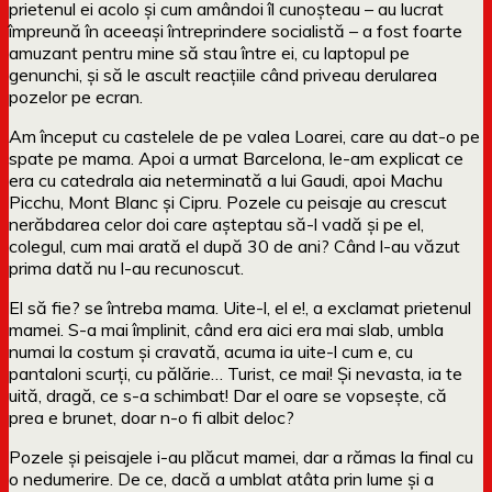
prietenul ei acolo și cum amândoi îl cunoșteau – au lucrat
împreună în aceeași întreprindere socialistă – a fost foarte
amuzant pentru mine să stau între ei, cu laptopul pe
genunchi, și să le ascult reacțiile când priveau derularea
pozelor pe ecran.
Am început cu castelele de pe valea Loarei, care au dat-o pe
spate pe mama. Apoi a urmat Barcelona, le-am explicat ce
era cu catedrala aia neterminată a lui Gaudi, apoi Machu
Picchu, Mont Blanc și Cipru. Pozele cu peisaje au crescut
nerăbdarea celor doi care așteptau să-l vadă și pe el,
colegul, cum mai arată el după 30 de ani? Când l-au văzut
prima dată nu l-au recunoscut.
El să fie? se întreba mama. Uite-l, el e!, a exclamat prietenul
mamei. S-a mai împlinit, când era aici era mai slab, umbla
numai la costum și cravată, acuma ia uite-l cum e, cu
pantaloni scurți, cu pălărie… Turist, ce mai! Și nevasta, ia te
uită, dragă, ce s-a schimbat! Dar el oare se vopsește, că
prea e brunet, doar n-o fi albit deloc?
Pozele și peisajele i-au plăcut mamei, dar a rămas la final cu
o nedumerire. De ce, dacă a umblat atâta prin lume și a