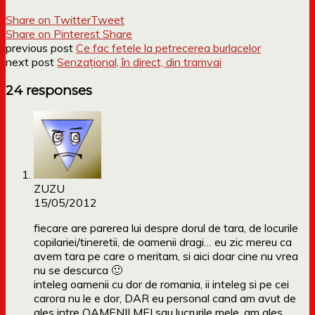
Share on Twitter
Tweet
Share on Pinterest
Share
previous post
Ce fac fetele la petrecerea burlacelor
next post
Senzațional, în direct, din tramvai
24 responses
ZUZU
15/05/2012
fiecare are parerea lui despre dorul de tara, de locurile
copilariei/tineretii, de oamenii dragi… eu zic mereu ca
avem tara pe care o meritam, si aici doar cine nu vrea
nu se descurca 🙂
inteleg oamenii cu dor de romania, ii inteleg si pe cei
carora nu le e dor, DAR eu personal cand am avut de
ales intre OAMENII MEI sau lucrurile mele, am ales