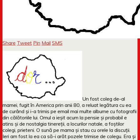
Share
Tweet
Pin
Mail
SMS
Un fost coleg de-al
mamei, fugit în America prin anii 80, a reluat legătura cu ea
de curând și i-a trimis pe email mai multe albume cu fotografii
din călătoriile lui. Omul a ieșit acum la pensie și probabil e
atins și de nostalgia tinereții, a locurilor natale, a foștilor
colegi, prieteni. O sună pe mama și stau cu orele la discuții.
Ieri am fost la ea ca să-i arăt pozele trimise de colegu. Era și