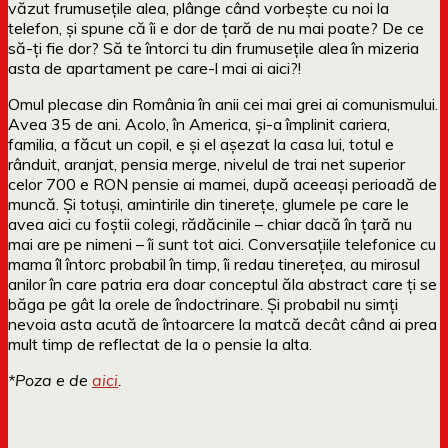
văzut frumusețile alea, plânge când vorbește cu noi la
telefon, și spune că îi e dor de țară de nu mai poate? De ce
să-ți fie dor? Să te întorci tu din frumusețile alea în mizeria
asta de apartament pe care-l mai ai aici?!
Omul plecase din România în anii cei mai grei ai comunismului.
Avea 35 de ani. Acolo, în America, și-a împlinit cariera,
familia, a făcut un copil, e și el așezat la casa lui, totul e
rânduit, aranjat, pensia merge, nivelul de trai net superior
celor 700 e RON pensie ai mamei, după aceeași perioadă de
muncă. Și totuși, amintirile din tinerețe, glumele pe care le
avea aici cu foștii colegi, rădăcinile – chiar dacă în țară nu
mai are pe nimeni – îi sunt tot aici. Conversațiile telefonice cu
mama îl întorc probabil în timp, îi redau tinerețea, au mirosul
anilor în care patria era doar conceptul ăla abstract care ți se
băga pe gât la orele de îndoctrinare. Și probabil nu simți
nevoia asta acută de întoarcere la matcă decât când ai prea
mult timp de reflectat de la o pensie la alta.
*Poza e de
aici
.