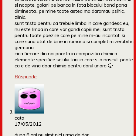
si noapte, golani pe banca in fata blocului band pana
dimineata.. pe mine toate astea ma daramau psihic,
zilnic.
sunt trista pentru ca trebuie limba in care gandesc eu,
nu este limba in care vor gandi copiii mei, sunt trista
pentru toate poeziile care pe mine m-au incantat, si
care suna atat de bine in romana si complet mizerabil in
germana..
cica fiecare din noi poarta in compozitia chimica
elemente specifice solului tarii in care s-a nascut. poate
ca e de vina doar chimia pentru dorul unora 🙂
Răspunde
cata
17/05/2012
dupa 6 ani nu simt nici urma de dor