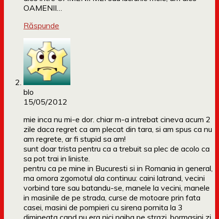
OAMENII…
Răspunde
blo
15/05/2012
mie inca nu mi-e dor. chiar m-a intrebat cineva acum 2
zile daca regret ca am plecat din tara, si am spus ca nu
am regrete, ar fi stupid sa am!
sunt doar trista pentru ca a trebuit sa plec de acolo ca
sa pot trai in liniste.
pentru ca pe mine in Bucuresti si in Romania in general,
ma omora zgomotul ala continuu: caini latrand, vecini
vorbind tare sau batandu-se, manele la vecini, manele
in masinile de pe strada, curse de motoare prin fata
casei, masini de pompieri cu sirena pornita la 3
dimineata cand nu era nici naiba pe strazi, bormasini zi