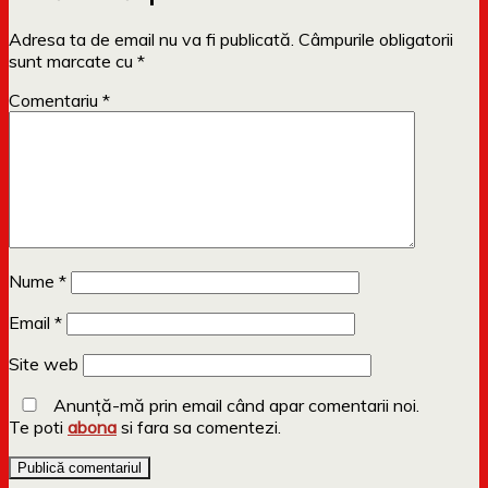
Adresa ta de email nu va fi publicată.
Câmpurile obligatorii
sunt marcate cu
*
Comentariu
*
Nume
*
Email
*
Site web
Anunță-mă prin email când apar comentarii noi.
Te poti
abona
si fara sa comentezi.