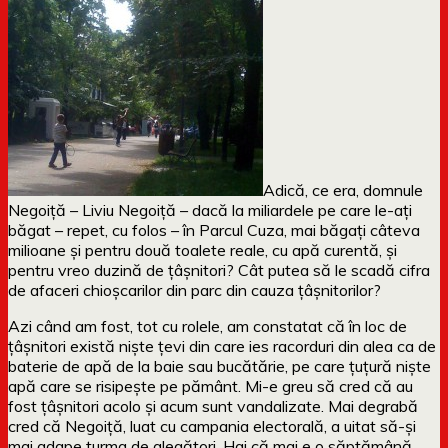
Adică, ce era, domnule
Negoiță – Liviu Negoiță – dacă la miliardele pe care le-ați
băgat – repet, cu folos – în Parcul Cuza, mai băgați câteva
milioane și pentru două toalete reale, cu apă curentă, și
pentru vreo duzină de țâșnitori? Cât putea să le scadă cifra
de afaceri chioșcarilor din parc din cauza țâșnitorilor?
Azi când am fost, tot cu rolele, am constatat că în loc de
țâșnitori există niște țevi din care ies racorduri din alea ca de
baterie de apă de la baie sau bucătărie, pe care țuțură niște
apă care se risipește pe pământ. Mi-e greu să cred că au
fost țâșnitori acolo și acum sunt vandalizate. Mai degrabă
cred că Negoiță, luat cu campania electorală, a uitat să-și
mai adape turma de alegători. Hai că mai e o săptămână