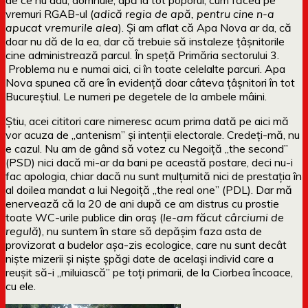
vremuri RGAB-ul (
adică regia de apă, pentru cine n-a
apucat vremurile alea
). Și am aflat că Apa Nova ar da, că
doar nu dă de la ea, dar că trebuie să instaleze țâșnitorile
cine administrează parcul. În speță Primăria sectorului 3.
Problema nu e numai aici, ci în toate celelalte parcuri. Apa
Nova spunea că are în evidență doar câteva țâșnitori în tot
Bucureștiul. Le numeri pe degetele de la ambele mâini.
Știu, acei cititori care nimeresc acum prima dată pe aici mă
vor acuza de „antenism” și intenții electorale. Credeți-mă, nu
e cazul. Nu am de gând să votez cu Negoiță „the second”
(PSD) nici dacă mi-ar da bani pe această postare, deci nu-i
fac apologia, chiar dacă nu sunt mulțumită nici de prestația în
al doilea mandat a lui Negoiță „the real one” (PDL). Dar mă
enervează că la 20 de ani după ce am distrus cu prostie
toate WC-urile publice din oraș (
le-am făcut cârciumi de
regulă
), nu suntem în stare să depășim faza asta de
provizorat a budelor așa-zis ecologice, care nu sunt decât
niște mizerii și niște șpăgi date de același individ care a
reușit să-i „miluiască” pe toți primarii, de la Ciorbea încoace,
cu ele.