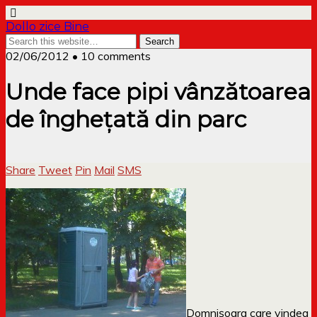
Dollo zice Bine
02/06/2012 • 10 comments
Unde face pipi vânzătoarea
de înghețată din parc
Share
Tweet
Pin
Mail
SMS
Domnișoara care vindea