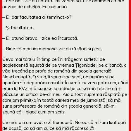
– Ehe he… zic eu flatată. Îmi venea să-i zic doamnei că are
nevoie de ochelari. Ea continuă:
– Ei, dar facultatea ai terminat-o?
– Și facultatea…
– Ei, atunci bravo… zice ea încurcată.
– Bine că mai am memorie, zic eu râzând și plec.
Ceva mai târziu, în timp ce îmi trăgeam sufletul de
adolescentă eșuată de pe vremea Țiganiadei, pe o bancă, o
văd trecând pe profa de română din școala generală.
Neschimbată. O strig, îi spun cine sunt, ne pupăm și ne
apucăm să depănăm amintiri. În urmă cu vreo patru ani, când
eram la EVZ, mă sunase la redacție ca să mă felicite că-i
plăcuse un articol de-al meu. Aia a fost suprema răsplată pe
care am primit-o în toată cariera mea de jurnalistă: să mă
sune profesoara de română din școala generală, să-mi
spună că-i place cum am scris.
Ce mai, azi am avut o zi frumoasă. Noroc că mi-am luat apă
de acasă, ca să am cu ce să mă răcoresc 😉