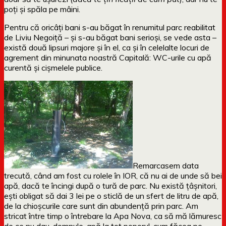
poți și spăla pe mâini.
Pentru că oricâți bani s-au băgat în renumitul parc reabilitat
de Liviu Negoiță – și s-au băgat bani serioși, se vede asta –
există două lipsuri majore și în el, ca și în celelalte locuri de
agrement din minunata noastră Capitală: WC-urile cu apă
curentă și cișmelele publice.
Remarcasem data
trecută, când am fost cu rolele în IOR, că nu ai de unde să bei
apă, dacă te încingi după o tură de parc. Nu există țâșnitori,
ești obligat să dai 3 lei pe o sticlă de un sfert de litru de apă,
de la chioșcurile care sunt din abundență prin parc. Am
stricat între timp o întrebare la Apa Nova, ca să mă lămuresc
de ce nu dau, domnule, apă la tot poporul, cum făcea pe