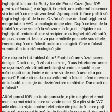
înghețată la standul Betty Ice din Parcul Cuza (
fost IOR
pentru ai locului
) e drăguță, tinerică, are uniformă bleumarin
și o bonetă ca de stewardesă. Aproape că-ți face poftă să
lingi o înghețată de la ea. O văd că iese de după tejghea și
merge iute la WC-ul ecologic de pe alee. După ce iese de la
toaletă revine veselă la vânzare. În fața ei – frigidere cu
înghețată ambalată, dar și recipiente cu înghețată vărsată,
de pus la cornet. Musai va pune mâinile pe unele sau altele,
imediat după ce a folosit toaleta ecologică. Cine a folosit
vreodată o toaletă ecologică știe.
Ce e aiurea în tot tabloul ăsta? Faptul că am văzut scena,
desigur. Dacă n-aș fi văzut nu mi-aș fi pus întrebarea: unde
se ușurează vânzătorii ambulanți și unde se spală ei pe
mâini după asta, înainte de a ne vinde nouă una-alta prin
parcuri? Poate că duduia cu uniformă a folosit, când a revenit
de la budă, o soluție de dezinfectare a mâinilor. Dar dacă nu
a folosit?
Altfel, parcul IOR, ca toate parcurile, e plin de gherete mai
mari sau mai mici, la care se vinde orice. Și e plin și de WC-
urile alea ca niște cabine telefonice din plastic, în care poți
doar să te ușurezi (
dacă te țin ficații de cum put
), dar nu te