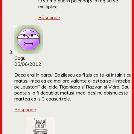
O să mă duc în pelerinaj s-o rog să se
multiplice
Răspunde
Gogu
05/06/2012
Daca erai in parcu’ Bazilescu as fi zis ca te-ai intalnit cu
matusi-mea ca ea mai are valente d-astea sa-i intrebe
pe „pustani” de-alde Tiganiada si Razvan si Vidra. Sau
poate s-o fi dedublat matusi-mea, desi nu obisnuieste
martea ca-s 3 ceasuri rele.
Răspunde