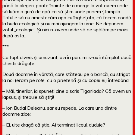
până la alegeri, poate înainte de a merge la vot avem unde
să luăm o gură de apă ca să știm unde punem ștampila.
Totul e să nu amestecăm apa cu înghețata, că facem coadă
la buda ecologică și nu mai ajungem la urne. Ne depunem
votul „ecologic”. Și nici n-avem unde să ne spălăm pe mâini
după asta…
***
Ca fapt divers și amuzant, azi în parc mi s-au întâmplat două
chestii drăguțe:
Două doamne în vârstă, care stăteau pe o bancă, au strigat
la noi (
eram pe role, cu o prietenă și cu copiii ei
) întrebând:
– Măi, tinerilor, ia spuneți cine a scris Țiganiada? Că avem un
lapsus, și trebuie să știți!
– Ion Budai Deleanu, sar eu repede. La care una dintre
doamne zice:
– Ei, uite dragă că știe. Ai terminat liceul, duduie?