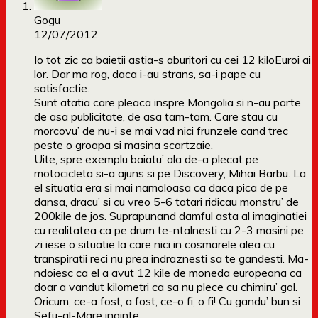
Gogu
12/07/2012
Io tot zic ca baietii astia-s aburitori cu cei 12 kiloEuroi ai
lor. Dar ma rog, daca i-au strans, sa-i pape cu
satisfactie.
Sunt atatia care pleaca inspre Mongolia si n-au parte
de asa publicitate, de asa tam-tam. Care stau cu
morcovu’ de nu-i se mai vad nici frunzele cand trec
peste o groapa si masina scartzaie.
Uite, spre exemplu baiatu’ ala de-a plecat pe
motocicleta si-a ajuns si pe Discovery, Mihai Barbu. La
el situatia era si mai namoloasa ca daca pica de pe
dansa, dracu’ si cu vreo 5-6 tatari ridicau monstru’ de
200kile de jos. Suprapunand damful asta al imaginatiei
cu realitatea ca pe drum te-ntalnesti cu 2-3 masini pe
zi iese o situatie la care nici in cosmarele alea cu
transpiratii reci nu prea indraznesti sa te gandesti. Ma-
ndoiesc ca el a avut 12 kile de moneda europeana ca
doar a vandut kilometri ca sa nu plece cu chimiru’ gol.
Oricum, ce-a fost, a fost, ce-o fi, o fi! Cu gandu’ bun si
Sefu-al-Mare inainte.