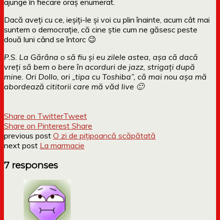
ajunge în fiecare oraş enumerat.
Dacă aveți cu ce, ieșiți-le și voi cu plin înainte, acum cât mai
suntem o democrație, că cine știe cum ne găsesc peste
două luni când se întorc 😉
P.S. La Gărâna o să fiu și eu zilele astea, așa că dacă
vreți să bem o bere în acorduri de jazz, strigați după
mine. Ori Dollo, ori „tipa cu Toshiba”, că mai nou așa mă
abordează cititorii care mă văd live 🙂
Share on Twitter
Tweet
Share on Pinterest
Share
previous post
O zi de pițipoancă scăpătată
next post
La marmacie
7 responses