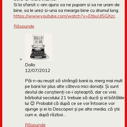
Si la sfarsit c-am ajuns sa ne pupam si sa ne uram de
bine, sa le urez si-una sa mearga bine cu drumul lung.
https://www.youtube.com/watch?v=EtbuUlSGXzc
Răspunde
Dollo
12/07/2012
Păi n-au reușit să strângă banii ia, merg mai mult
pe banii lor plus alte câteva mici donații. Și sunt
destul de conștienți ce-i așteaptă, dar ce vrei,
bărbatul secolului 21 trebuie să ducă și el bătăliile
lui 😉 Probabil că după ce se vor întoarce vor
ajunge și ei la Descoperi și pe alte media, că știi
cum e, după război…
Răspunde