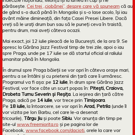
părăsește.
Cei trei „ciobănei”, despre care vă spuneam
că au
de gând s-o ducă până în Mongolia și s-o lase acolo, își iau
avânt mâine dimineață, din fața Casei Presei Libere. Dacă
vreți să le urați drum bun sau să le puneți ceva în traistă,
pentru drum, mai aveți câteva ocazii.
Mai exact, joi 12 iulie pleacă de la București, de la ora 9. Se
opresc la Gărâna Jazz Festival timp de trei zile, apoi o iau
spre Praga, unde pe 17 iulie se dă startul oficial al raliului
umanitar până în Mongolia.
În drumul spre Praga băieţii se vor opri în câteva oraşe mari,
pentru a se întâlni şi cu prietenii din ţară care îi urmăresc.
Programul va fi așa: pe
12 iulie
, în drum spre Gărâna Jazz
Festival, vor face câte un scurt popas în:
Piteşti, Craiova,
Drobeta Turnu Severin şi Reşiţa
. La ieşirea din ţară către
Praga, adică pe
14 iulie
, vor trece prin
Timişoara
.
Pe
18 iulie,
la întoarcere, se vor opri în
Arad, Petrila
(unde îl
vor vizita pe Ion Barbu, cel care le-a desenat
tricourile),
Târgu Jiu
şi poate
Sibiu
. Vor anunţa din timp pe
site-ul
www.freemiorita.ro
şi pe pagina lor de
Facebook,
www.facebook.com/dacioti
, orele la care vor