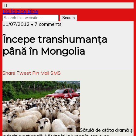
Dollo zice Bine
11/07/2012 • 7 comments
Începe transhumanța
până în Mongolia
Share
Tweet
Pin
Mail
SMS
Sătulă de atâta dramă și
indecizie națională, Miorița își ia lumea în cap și ne