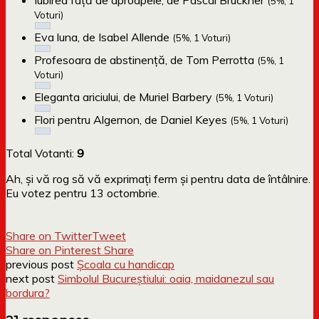
(5%, 1
Voturi)
Eva luna, de Isabel Allende
(5%, 1 Voturi)
Profesoara de abstinență, de Tom Perrotta
(5%, 1
Voturi)
Eleganta ariciului, de Muriel Barbery
(5%, 1 Voturi)
Flori pentru Algernon, de Daniel Keyes
(5%, 1 Voturi)
Total Votanti:
9
Ah, și vă rog să vă exprimați ferm și pentru data de întâlnire.
Eu votez pentru 13 octombrie.
Share on Twitter
Tweet
Share on Pinterest
Share
previous post
Școala cu handicap
next post
Simbolul Bucureștiului: oaia, maidanezul sau
bordura?