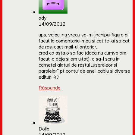
ady
14/09/2012
ups. valeu. nu vreau sa-mi inchipui figura ai
facut la comentariul meu si cat te-ai stricat
de ras. caut mail-ul anterior.
cred ca asta o sa fac (daca nu cumva am
facut-o deja si am uitat): o sa-l scriu in
carnetel alaturi de restul „usereleor si
parolelor” pt contul de enel, cablu si diverse
edituri. 🙂
Răspunde
Dollo
14/09/2012