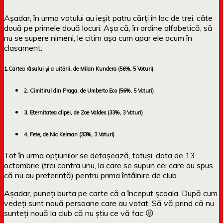
Așadar, în urma votului au ieșit patru cărți în loc de trei, câte
două pe primele două locuri. Așa că, în ordine alfabetică, să
nu se supere nimeni, le citim așa cum apar ele acum în
clasament:
1.Cartea râsului și a uitării, de Milan Kundera (56%, 5 Voturi)
2. Cimitirul din Praga, de Umberto Eco (56%, 5 Voturi)
3. Eternitatea clipei, de Zoe Valdes (33%, 3 Voturi)
4. Fete, de Nic Kelman (33%, 3 Voturi)
Tot în urma opțiunilor se detașează, totuși, data de 13
octombrie (trei contra unu, la care se supun cei care au spus
că nu au preferință) pentru prima întâlnire de club.
Așadar, puneți burta pe carte că a început școala. După cum
vedeți sunt nouă persoane care au votat. Să vă prind că nu
sunteți nouă la club că nu știu ce vă fac 😛