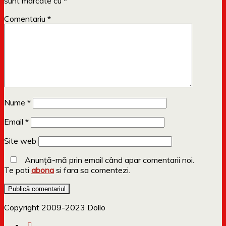
sunt marcate cu
*
Comentariu
*
Nume
*
Email
*
Site web
Anunță-mă prin email când apar comentarii noi.
Te poti
abona
si fara sa comentezi.
Copyright 2009-2023 Dollo