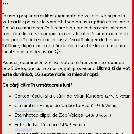
***
În urma propunerilor liber exprimate de voi
aici
, vă supun la
vot cărțile pe care le vom citi toamna asta, până către iarnă.
Ca să nu mai facem în fiecare lună procedura asta, alegem
trei cărți din ce s-a propus acum și le citim în următoarele trei
luni, până în decembrie inclusiv. Vinul îl alegem la fiecare
întâlnire, după club, când finalizăm discuțiile literare într-un
local serios de degustări 🙂
Așadar, doamnelor, vot! Se votează trei variante, doar pe
bază de logare cu nickname, știți procedura.
Ultima zi de vot
este duminică, 16 septembrie, la miezul nopții.
Ce cărți citim în următoarele luni?
Cartea râsului și a uitării, de Milan Kundera
(24%, 5 Voturi)
Cimitirul din Praga, de Umberto Eco
(24%, 5 Voturi)
Eternitatea clipei, de Zoe Valdes
(14%, 3 Voturi)
Fete, de Nic Kelman
(14%, 3 Voturi)
Iubirea față de aproapele, de Pascal Bruckner