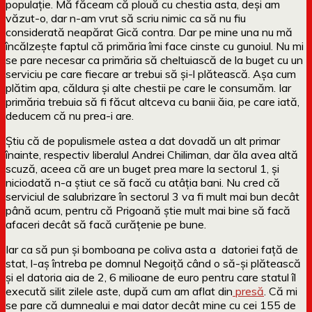
populație. Mă făceam că plouă cu chestia asta, deși am
văzut-o, dar n-am vrut să scriu nimic ca să nu fiu
considerată neapărat Gică contra. Dar pe mine una nu mă
încălzește faptul că primăria îmi face cinste cu gunoiul. Nu mi
se pare necesar ca primăria să cheltuiască de la buget cu un
serviciu pe care fiecare ar trebui să și-l plătească. Așa cum
plătim apa, căldura și alte chestii pe care le consumăm. Iar
primăria trebuia să fi făcut altceva cu banii ăia, pe care iată,
deducem că nu prea-i are.
Știu că de populismele astea a dat dovadă un alt primar
înainte, respectiv liberalul Andrei Chiliman, dar ăla avea altă
scuză, aceea că are un buget prea mare la sectorul 1, și
niciodată n-a știut ce să facă cu atâția bani. Nu cred că
serviciul de salubrizare în sectorul 3 va fi mult mai bun decât
până acum, pentru că Prigoană știe mult mai bine să facă
afaceri decât să facă curățenie pe bune.
Iar ca să pun și bomboana pe coliva asta a datoriei față de
stat, l-aș întreba pe domnul Negoiță când o să-și plătească
și el datoria aia de 2, 6 milioane de euro pentru care statul îl
execută silit zilele aste, după cum am aflat din
presă
. Că mi
se pare că dumnealui e mai dator decât mine cu cei 155 de