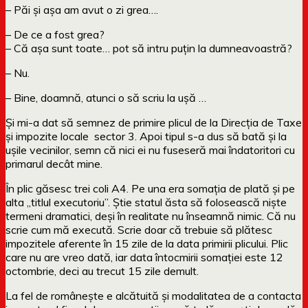
– Păi și așa am avut o zi grea….
– De ce a fost grea?
– Că așa sunt toate… pot să intru puțin la dumneavoastră?
– Nu.
– Bine, doamnă, atunci o să scriu la ușă …
Și mi-a dat să semnez de primire plicul de la Direcția de Taxe
și impozite locale sector 3. Apoi tipul s-a dus să bată și la
ușile vecinilor, semn că nici ei nu fuseseră mai îndatoritori cu
primarul decât mine.
În plic găsesc trei coli A4. Pe una era somația de plată și pe
alta „titlul executoriu”. Știe statul ăsta să folosească niște
termeni dramatici, deși în realitate nu înseamnă nimic. Că nu
scrie cum mă execută. Scrie doar că trebuie să plătesc
impozitele aferente în 15 zile de la data primirii plicului. Plic
care nu are vreo dată, iar data întocmirii somației este 12
octombrie, deci au trecut 15 zile demult.
La fel de românește e alcătuită și modalitatea de a contacta