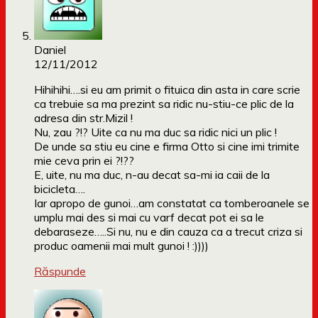
Daniel
12/11/2012
Hihihihi….si eu am primit o fituica din asta in care scrie
ca trebuie sa ma prezint sa ridic nu-stiu-ce plic de la
adresa din str.Mizil !
Nu, zau ?!? Uite ca nu ma duc sa ridic nici un plic !
De unde sa stiu eu cine e firma Otto si cine imi trimite
mie ceva prin ei ?!??
E, uite, nu ma duc, n-au decat sa-mi ia caii de la
bicicleta….
Iar apropo de gunoi…am constatat ca tomberoanele se
umplu mai des si mai cu varf decat pot ei sa le
debaraseze…..Si nu, nu e din cauza ca a trecut criza si
produc oamenii mai mult gunoi ! :))))
Răspunde