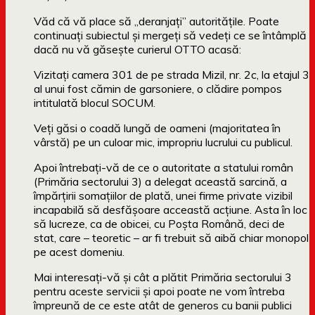
Văd că vă place să „deranjaţi” autorităţile. Poate
continuaţi subiectul şi mergeţi să vedeţi ce se întâmplă
dacă nu vă găseşte curierul OTTO acasă:
Vizitaţi camera 301 de pe strada Mizil, nr. 2c, la etajul 3
al unui fost cămin de garsoniere, o clădire pompos
intitulată blocul SOCUM.
Veţi găsi o coadă lungă de oameni (majoritatea în
vârstă) pe un culoar mic, impropriu lucrului cu publicul.
Apoi întrebaţi-vă de ce o autoritate a statului român
(Primăria sectorului 3) a delegat această sarcină, a
împărţirii somaţiilor de plată, unei firme private vizibil
incapabilă să desfăşoare acceastă acţiune. Asta în loc
să lucreze, ca de obicei, cu Poşta Română, deci de
stat, care – teoretic – ar fi trebuit să aibă chiar monopol
pe acest domeniu.
Mai interesaţi-vă şi cât a plătit Primăria sectorului 3
pentru aceste servicii şi apoi poate ne vom întreba
împreună de ce este atât de generos cu banii publici