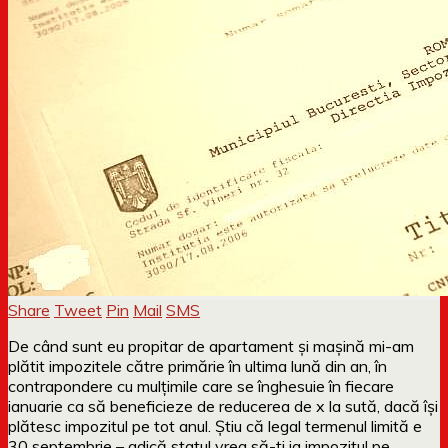
Share
Tweet
Pin
Mail
SMS
De când sunt eu propitar de apartament și mașină mi-am
plătit impozitele către primărie în ultima lună din an, în
contrapondere cu mulțimile care se înghesuie în fiecare
ianuarie ca să beneficieze de reducerea de x la sută, dacă își
plătesc impozitul pe tot anul. Știu că legal termenul limită e
30 septembrie – adică statul vrea să-ți ia impozitul pe