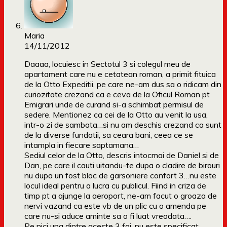
Maria
14/11/2012
Daaaa, locuiesc in Sectotul 3 si colegul meu de
apartament care nu e cetatean roman, a primit fituica
de la Otto Expeditii, pe care ne-am dus sa o ridicam din
curiozitate crezand ca e ceva de la Oficul Roman pt
Emigrari unde de curand si-a schimbat permisul de
sedere. Mentionez ca cei de la Otto au venit la usa,
intr-o zi de sambata…si nu am deschis crezand ca sunt
de la diverse fundatii, sa ceara bani, ceea ce se
intampla in fiecare saptamana…
Sediul celor de la Otto, descris intocmai de Daniel si de
Dan, pe care il cauti uitandu-te dupa o cladire de birouri
nu dupa un fost bloc de garsoniere confort 3…nu este
locul ideal pentru a lucra cu publicul. Fiind in criza de
timp pt a ajunge la aeroport, ne-am facut o groaza de
nervi vazand ca este vb de un plic cu o amenda pe
care nu-si aduce aminte sa o fi luat vreodata….
Pe nici una dintre aceste 3 foi, nu este specificat