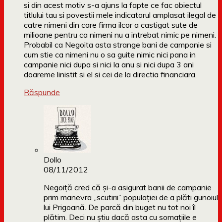
si din acest motiv s-a ajuns la fapte ce fac obiectul
titlului tau si povestii mele indicatorul amplasat ilegal de
catre nimeni din care firma ilcor a castigat sute de
milioane pentru ca nimeni nu a intrebat nimic pe nimeni.
Probabil ca Negoita asta strange bani de campanie si
cum stie ca nimeni nu o sa guite nimic nici pana in
campanie nici dupa si nici la anu si nici dupa 3 ani
doareme linistit si el si cei de la directia financiara.
Răspunde
Dollo
08/11/2012
Negoiță cred că și-a asigurat banii de campanie
prim manevra „scutirii” populației de a plăti gunoiul
lui Prigoană. De parcă din buget nu tot noi îl
plătim. Deci nu știu dacă asta cu somațiile e