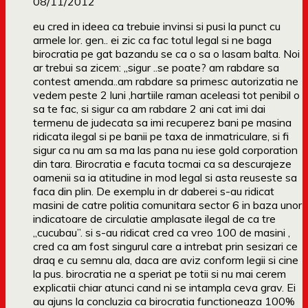
08/11/2012
eu cred in ideea ca trebuie invinsi si pusi la punct cu
armele lor. gen.. ei zic ca fac totul legal si ne baga
birocratia pe gat bazandu se ca o sa o lasam balta. Noi
ar trebui sa zicem: „sigur ..se poate? am rabdare sa
contest amenda..am rabdare sa primesc autorizatia ne
vedem peste 2 luni ,hartiile raman aceleasi tot penibil o
sa te fac, si sigur ca am rabdare 2 ani cat imi dai
termenu de judecata sa imi recuperez bani pe masina
ridicata ilegal si pe banii pe taxa de inmatriculare, si fi
sigur ca nu am sa ma las pana nu iese gold corporation
din tara. Birocratia e facuta tocmai ca sa descurajeze
oamenii sa ia atitudine in mod legal si asta reuseste sa
faca din plin. De exemplu in dr daberei s-au ridicat
masini de catre politia comunitara sector 6 in baza unor
indicatoare de circulatie amplasate ilegal de ca tre
„cucubau”. si s-au ridicat cred ca vreo 100 de masini ,
cred ca am fost singurul care a intrebat prin sesizari ce
draq e cu semnu ala, daca are aviz conform legii si cine
la pus. birocratia ne a speriat pe totii si nu mai cerem
explicatii chiar atunci cand ni se intampla ceva grav. Ei
au ajuns la concluzia ca birocratia functioneaza 100%