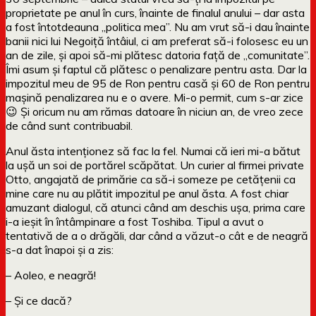
proprietate pe anul în curs, înainte de finalul anului – dar asta
a fost întotdeauna „politica mea”. Nu am vrut să-i dau înainte
banii nici lui Negoiță întâiul, ci am preferat să-i folosesc eu un
an de zile, și apoi să-mi plătesc datoria față de „comunitate”.
Îmi asum și faptul că plătesc o penalizare pentru asta. Dar la
impozitul meu de 95 de Ron pentru casă și 60 de Ron pentru
mașină penalizarea nu e o avere. Mi-o permit, cum s-ar zice
😉 Și oricum nu am rămas datoare în niciun an, de vreo zece
de când sunt contribuabil.
Anul ăsta intenționez să fac la fel. Numai că ieri mi-a bătut
la ușă un soi de portărel scăpătat. Un curier al firmei private
Otto, angajată de primărie ca să-i someze pe cetățenii ca
mine care nu au plătit impozitul pe anul ăsta. A fost chiar
amuzant dialogul, că atunci când am deschis ușa, prima care
i-a ieșit în întâmpinare a fost Toshiba. Tipul a avut o
tentativă de a o drăgăli, dar când a văzut-o cât e de neagră
s-a dat înapoi și a zis:
– Aoleo, e neagră!
– Și ce dacă?