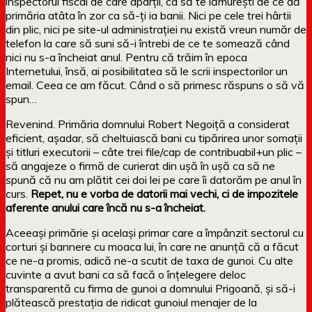
inspectorul fiscal de care aparții, ca să te lămurești de ce dă
primăria atâta în zor ca să-ți ia banii. Nici pe cele trei hârtii
din plic, nici pe site-ul administrației nu există vreun număr de
telefon la care să suni să-i întrebi de ce te somează când
nici nu s-a încheiat anul. Pentru că trăim în epoca
Internetului, însă, ai posibilitatea să le scrii inspectorilor un
email. Ceea ce am făcut. Când o să primesc răspuns o să vă
spun…
Revenind. Primăria domnului Robert Negoiță a considerat
eficient, așadar, să cheltuiască bani cu tipărirea unor somații
și titluri executorii – câte trei file/cap de contribuabil+un plic –
să angajeze o firmă de curierat din ușă în ușă ca să ne
spună că nu am plătit cei doi lei pe care îi datorăm pe anul în
curs.
Repet, nu e vorba de datorii mai vechi, ci de impozitele
aferente anului care încă nu s-a încheiat.
Aceeași primărie și același primar care a împânzit sectorul cu
corturi și bannere cu moaca lui, în care ne anunță că a făcut
ce ne-a promis, adică ne-a scutit de taxa de gunoi. Cu alte
cuvinte a avut bani ca să facă o înțelegere deloc
transparentă cu firma de gunoi a domnului Prigoană, și să-i
plătească prestația de ridicat gunoiul menajer de la