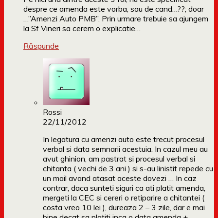
despre ce amenda este vorba, sau de cand…??; doar
…”Amenzi Auto PMB”. Prin urmare trebuie sa ajungem
la Sf Vineri sa cerem o explicatie…
Răspunde
Rossi
22/11/2012
In legatura cu amenzi auto este trecut procesul
verbal si data semnarii acestuia. In cazul meu au
avut ghinion, am pastrat si procesul verbal si
chitanta ( vechi de 3 ani ) si s-au linistit repede cu
un mail avand atasat aceste dovezi … In caz
contrar, daca sunteti siguri ca ati platit amenda,
mergeti la CEC si cereri o retiparire a chitantei (
costa vreo 10 lei ), dureaza 2 – 3 zile, dar e mai
bine decat sa platiti inca o data amenda +