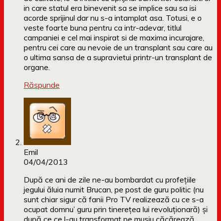
in care statul era binevenit sa se implice sau sa isi
acorde sprijinul dar nu s-a intamplat asa. Totusi, e o
veste foarte buna pentru ca intr-adevar, titlul
campaniei e cel mai inspirat si de maxima incurajare,
pentru cei care au nevoie de un transplant sau care au
o ultima sansa de a supravietui printr-un transplant de
organe.
Răspunde
Emil
04/04/2013
După ce ani de zile ne-au bombardat cu profeţiile
jegului ăluia numit Brucan, pe post de guru politic (nu
sunt chiar sigur că fanii Pro TV realizează cu ce s-a
ocupat domnu’ guru prin tinereţea lui revoluţionară) şi
după ce ce l-au transformat pe musiu căcărează,