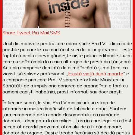
Share
Tweet
Pin
Mail
SMS
Unul din motivele pentru care admir știrile ProTV – dincolo de
prostiile pe care le-au mai făcut și ei de-a lungul vremii – este
faptul că acolo cineva gândește niște politici editoriale. Lucru
care nu se întâmpla la niciun alt organ de presă din țărișoară.
Actuala campanie derulată de ei mă încântă și mă face, ca
ziarist, să salivez profesional. „
Există viață după moarte
” e
o campanie prin care ProTV sprijină eforturile Ministerului
Sănătății de a impulsiona donarea de organe într-o țară cu
oameni egoiști, habotnici, prost informați sau doar proști.
În fiecare seară, la știri, ProTV mai picură un strop de
informare în mintea îmbâcsită de tabloide a nației. Suntem
țara europeană de la coada clasamentului ca număr de
donatori – doar patru la un milion – țara în care legal nu a fost
acceptat acordul prezumat al omului de a fi, când moare,
donator de organe. Deși e treaba fiecăruia să decidă pentru