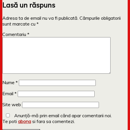
Lasă un răspuns
Adresa ta de email nu va fi publicată.
Câmpurile obligatorii
sunt marcate cu
*
Comentariu
*
Nume
*
Email
*
Site web
Anunță-mă prin email când apar comentarii noi.
Te poti
abona
si fara sa comentezi.