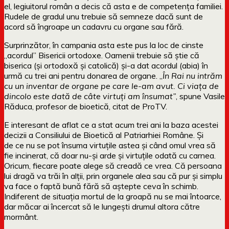
el, legiuitorul român a decis că asta e de competența familiei.
Rudele de gradul unu trebuie să semneze dacă sunt de
acord să îngroape un cadavru cu organe sau fără.
Surprinzător, în campania asta este pus la loc de cinste
„acordul” Bisericii ortodoxe. Oamenii trebuie să știe că
biserica (și ortodoxă și catolică) și-a dat acordul (abia) în
urmă cu trei ani pentru donarea de organe. „
În Rai nu intrăm
cu un inventar de organe pe care le-am avut. Ci viața de
dincolo este dată de câte virtuți am însumat”
, spune Vasile
Răduca, profesor de bioetică, citat de ProTV.
E interesant de aflat ce a stat acum trei ani la baza acestei
decizii a Consiliului de Bioetică al Patriarhiei Române. Și
de ce nu se pot însuma virtuțile astea și când omul vrea să
fie incinerat, că doar nu-și arde și virtuțile odată cu carnea.
Oricum, fiecare poate alege să creadă ce vrea. Că persoana
lui dragă va trăi în alții, prin organele alea sau că pur și simplu
va face o faptă bună fără să aștepte ceva în schimb.
Indiferent de situația mortul de la groapă nu se mai întoarce,
dar măcar ai încercat să le lungești drumul altora către
mormânt.