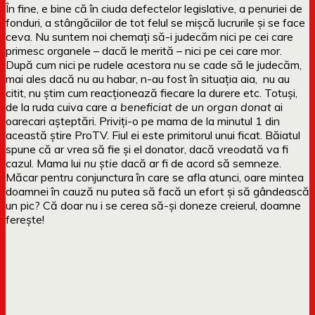
În fine, e bine că în ciuda defectelor legislative, a penuriei de
fonduri, a stângăciilor de tot felul se mișcă lucrurile și se face
ceva. Nu suntem noi chemați să-i judecăm nici pe cei care
primesc organele – dacă le merită – nici pe cei care mor.
După cum nici pe rudele acestora nu se cade să le judecăm,
mai ales dacă nu au habar, n-au fost în situația aia, nu au
citit, nu știm cum reacționează fiecare la durere etc. Totuși,
de la ruda cuiva care
a beneficiat de un organ donat
ai
oarecari așteptări. Priviți-o pe mama de la minutul 1 din
această știre ProTV. Fiul ei este primitorul unui ficat. Băiatul
spune că ar vrea să fie și el donator, dacă vreodată va fi
cazul. Mama lui
nu știe
dacă ar fi de acord să semneze.
Măcar pentru conjunctura în care se afla atunci, oare mintea
doamnei în cauză nu putea să facă un efort și să gândească
un pic? Că doar nu i se cerea să-și doneze creierul, doamne
ferește!