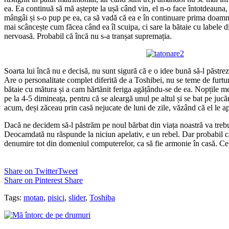
ea. Ea continuă să mă aștepte la ușă când vin, el n-o face întotdeauna, 
mângâi și s-o pup pe ea, ca să vadă că ea e în continuare prima doamn
mai scâncește cum făcea când ea îl scuipa, ci sare la bătaie cu labele di
nervoasă. Probabil că încă nu s-a tranșat supremația.
Soarta lui încă nu e decisă, nu sunt sigură că e o idee bună să-l păstrez,
Are o personalitate complet diferită de a Toshibei, nu se teme de furtună
bătaie cu mătura și a cam hărtănit feriga agățându-se de ea. Nopțile me
pe la 4-5 dimineața, pentru că se aleargă unul pe altul și se bat pe jucă
acum, deși zăceau prin casă nejucate de luni de zile, văzând că el le a
Dacă ne decidem să-l păstrăm pe noul bărbat din viața noastră va tre
Deocamdată nu răspunde la niciun apelativ, e un rebel. Dar probabil c
denumire tot din domeniul computerelor, ca să fie armonie în casă. Ce
Share on Twitter
Tweet
Share on Pinterest
Share
Tags:
motan
,
pisici
,
slider
,
Toshiba