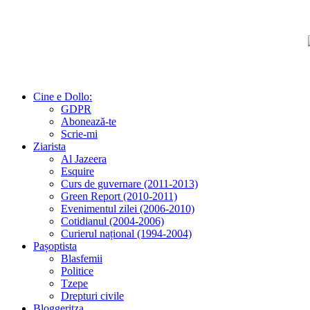
Cine e Dollo:
GDPR
Abonează-te
Scrie-mi
Ziarista
Al Jazeera
Esquire
Curs de guvernare (2011-2013)
Green Report (2010-2011)
Evenimentul zilei (2006-2010)
Cotidianul (2004-2006)
Curierul național (1994-2004)
Pașoptista
Blasfemii
Politice
Tzepe
Drepturi civile
Bloggeritza