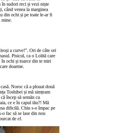
în sudori reci și vezi niște
opți, când venea la marginea
din ochi și pe toate le-ar fi
ă mine.
iroși a curve!”. Ori de câte ori
asul. Pisicul, ca o Lolită care
în ochi și toarce din te miri
 care doarme.
în casă. Noroc că a plouat două
rința Toshibei și mă simțeam
t că încep să semăn cu
aia, ce e în capul tău?! Mă
una dificilă. Chin s-o împac pe
-o fac să se lase din nou
spurcat de
el
.