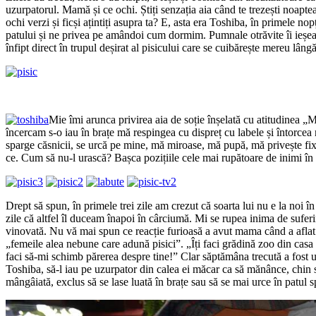
uzurpatorul. Mamă și ce ochi. Știți senzația aia când te trezești noaptea 
ochi verzi și ficși ațintiți asupra ta? E, asta era Toshiba, în primele n
patului și ne privea pe amândoi cum dormim. Pumnale otrăvite îi ieșeau 
înfipt direct în trupul deșirat al pisicului care se cuibărește mereu lâng
Mie îmi arunca privirea aia de soție înșelată cu atitudinea „M
încercam s-o iau în brațe mă respingea cu dispreț cu labele și întorcea n
sparge căsnicii, se urcă pe mine, mă miroase, mă pupă, mă privește fix 
ce. Cum să nu-l urască? Bașca pozițiile cele mai rupătoare de inimi în
Drept să spun, în primele trei zile am crezut că soarta lui nu e la noi 
zile că altfel îl duceam înapoi în cârciumă. Mi se rupea inima de sufe
vinovată. Nu vă mai spun ce reacție furioasă a avut mama când a afla
„femeile alea nebune care adună pisici”. „Îți faci grădină zoo din casa 
faci să-mi schimb părerea despre tine!” Clar săptămâna trecută a fost 
Toshiba, să-l iau pe uzurpator din calea ei măcar ca să mănânce, chin s
mângâiată, exclus să se lase luată în brațe sau să se mai urce în patul 