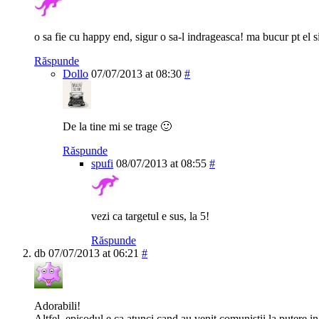
o sa fie cu happy end, sigur o sa-l indrageasca! ma bucur pt el s
Răspunde
Dollo
07/07/2013 at 08:30
#
De la tine mi se trage 🙂
Răspunde
spufi
08/07/2013 at 08:55
#
vezi ca targetul e sus, la 5!
Răspunde
db
07/07/2013 at 06:21
#
Adorabili!
Altfel, episodul e ca atunci cand au venit comunistii la putere i