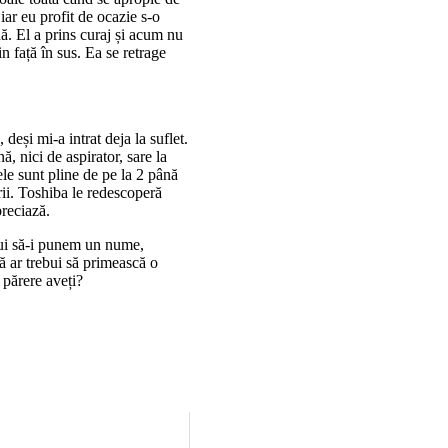
iar eu profit de ocazie s-o
ă. El a prins curaj și acum nu
n față în sus. Ea se retrage
 deși mi-a intrat deja la suflet.
, nici de aspirator, sare la
le sunt pline de pe la 2 până
rii. Toshiba le redescoperă
preciază.
bui să-i punem un nume,
ă ar trebui să primească o
 părere aveți?