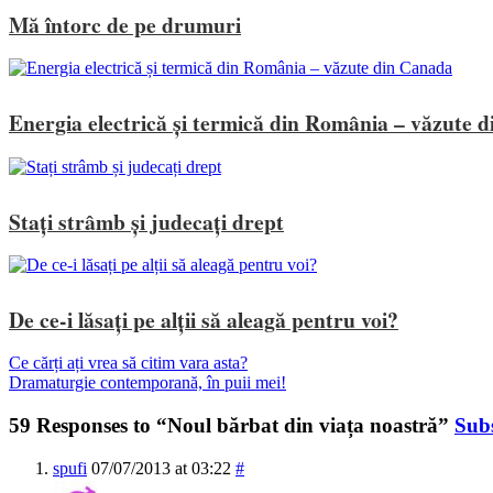
Mă întorc de pe drumuri
Energia electrică și termică din România – văzute 
Stați strâmb și judecați drept
De ce-i lăsați pe alții să aleagă pentru voi?
Ce cărți ați vrea să citim vara asta?
Dramaturgie contemporană, în puii mei!
59 Responses to “Noul bărbat din viața noastră”
Sub
spufi
07/07/2013 at 03:22
#