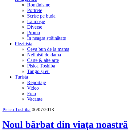
Românisme
Portrete
Scrise pe buda
La moșie
Diverse
Promo
În neagra străinătate
Plezirista
Ceva bun de la mama
Nelinisti de dama
Carte & alte arte
Pisica Toshiba
Tango și eu
Turista
Reportaje
Video
Foto
Vacante
Pisica Toshiba
06/07/2013
Noul bărbat din viața noastră