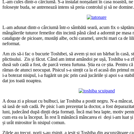
L-am cules dintr-o cârciumă. S-a instalat nonșalant în casa noastră, 
folosește buda, se antrenează intens să preia controlul și să ne domine.
L-am adunat dintr-o cârciumă într-o sâmbătă seară, acum fix o săptăm
mângâierile tuturor femeilor din incintă până când a adormit pe masa 
cataliguțe de picioare, mustăți albe, ochi caramel, urechi mari ca de lili
neformat.
Am zis să-i fac o bucurie Toshibei, să avem și noi un bărbat în casă, st
plictisului. Zis și făcut. Când am intrat amândoi pe ușă, Toshiba s-a zbâ
dusă sub cadă a fost, de parcă venea furtuna. Știa ea ce știa. Pentru că 
rămas de atunci neocupat. Pisicul s-a simțit ca la el acasă din primul
i-a botezat nisipul, i-a fugărit un pic prin casă jucăriile și apoi s-a stab
dat jos toată noaptea.
A doua zi a plouat cu bulbuci, iar Toshiba a postit negru. N-a mâncat, 
să iasă de sub cadă. Pe pisic l-am prezentat la doctor, a fost deparazitat
luni, judecând după dinții deja formați. Încă mai bea lapte, motiv pentru
cum era ea la început. În rest îi mănâncă mâncarea ei deși i-am luat și 
și urât mirositor în nisipul comun.
Zilele au trecut, norii s-au risipit, a ieșit și Toshiba din ascunzătoare c