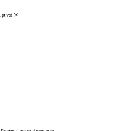
i pt voi 🙂
n Romania, asa ca-ti propun sa-