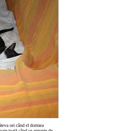
câteva ori când el dormea
foaie toată când se apropie de