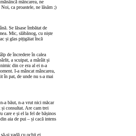
ne mănâncă mâncarea, ne
 Noi, ca proastele, ne lăsăm ;)
ână. Se lăsase îmbătat de
mea. Mic, slăbănog, cu niște
ac și glas pițigăiat încă
âlp de încredere în calea
rlit, a scuipat, a mârâit și
nimic din ce era al ei n-a
 moment. I-a mâncat mâncarea,
ilit în pat, de unde nu s-a mai
n-a băut, n-a vrut nici măcar
 și consultat. Are cam trei
 care e și el la fel de bășinos
din aia de pui – și cacă intens
a să-și vadă cu ochii ei