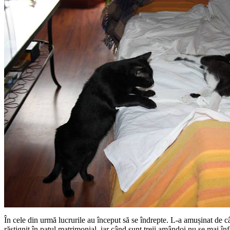
În cele din urmă lucrurile au început să se îndrepte. L-a amușinat de 
răstignit în patul matrimonial, iar când sunt treji amândoi nu se mai în