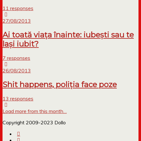
11 responses
27/08/2013
Ai toată viața înainte: iubești sau te
lași iubit?
7 responses
26/08/2013
Shit happens, poliția face poze
13 responses
Load more from this month…
Copyright 2009-2023 Dollo