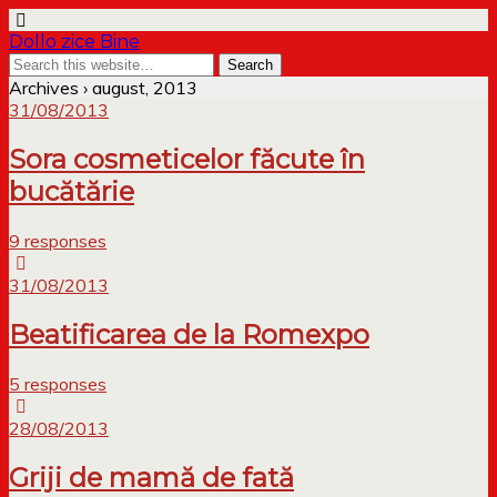
Dollo zice Bine
Archives › august, 2013
31/08/2013
Sora cosmeticelor făcute în
bucătărie
9 responses
31/08/2013
Beatificarea de la Romexpo
5 responses
28/08/2013
Griji de mamă de fată