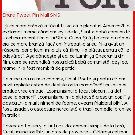
Share
Tweet
Pin
Mail
SMS
„Și ce mare brânză a făcut fii-sa că a plecat în America?!” a
exclamat mama când am ieșit de la „Sunt o babă comunistă”
– cel mai recent film al lui Stere Gulea. Și ăștia care au rămas
aici ce mare brânză fac? am întrebat-o și eu. N-a avut un
răspuns, dar oricum mi-a zis că filmul i-a plăcut pentru că „e
adevărat”. Așa gândește și ea, ca Luminița Gheorghiu din
film, care se revendică nostalgică babă comunistă, deși ea,
mama, n-a fost membră de partid.
Pe mine una nu m-a convins, filmul. Poate și pentru că am
auzit replicile astea de destule ori la mama încât nu-mi mai
produc vreo emoție: „comunismul a făcut blocuri”, „a dat
case la oameni”, „comunismul m-a ajutat să cresc un copil” și
clasica „n-a murit nimeni de foame, aveam frigiderul plin”. A
fost, așadar, o așteptare nerealistă a tragi-comediei promise
în trailer.
Povestea Emiliei și a lui Țucu, doi oameni simpli, de la țară,
făcuți muncitori într-un oraș de provincie – Călărași cel mai