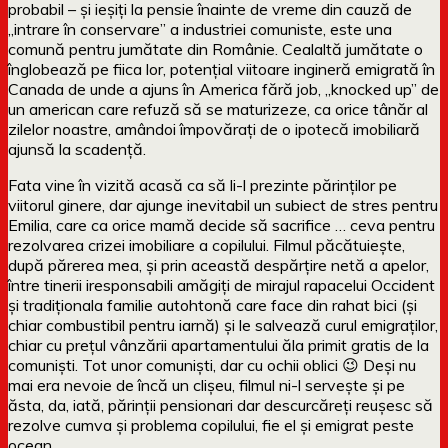
probabil – și ieșiți la pensie înainte de vreme din cauză de
„intrare în conservare” a industriei comuniste, este una
comună pentru jumătate din Românie. Cealaltă jumătate o
înglobează pe fiica lor, potențial viitoare ingineră emigrată în
Canada de unde a ajuns în America fără job, „knocked up” de
un american care refuză să se maturizeze, ca orice tânăr al
zilelor noastre, amândoi împovărați de o ipotecă imobiliară
ajunsă la scadență.
Fata vine în vizită acasă ca să li-l prezinte părinților pe
viitorul ginere, dar ajunge inevitabil un subiect de stres pentru
Emilia, care ca orice mamă decide să sacrifice … ceva pentru
rezolvarea crizei imobiliare a copilului. Filmul păcătuiește,
după părerea mea, și prin această despărțire netă a apelor,
între tinerii iresponsabili amăgiți de mirajul rapacelui Occident
și tradiționala familie autohtonă care face din rahat bici (și
chiar combustibil pentru iarnă) și le salvează curul emigraților,
chiar cu prețul vânzării apartamentului ăla primit gratis de la
comuniști. Tot unor comuniști, dar cu ochii oblici 😉 Deși nu
mai era nevoie de încă un clișeu, filmul ni-l servește și pe
ăsta, da, iată, părinții pensionari dar descurcăreți reușesc să
rezolve cumva și problema copilului, fie el și emigrat peste
ocean.