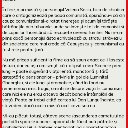
În fine, mai există și personajul Valeria Seciu, fiica de chiaburi
care o antagonizează pe baba comunistă, spunându-i că din
cauza comuniștilor și-a ratat tinerețea și acum își târăște
bătrânețile prin tribunale, unde se lovește tot de comuniști și
de copiii lor, încercând să recapete averea familiei. Nu m-am
prins dacă personajul ăsta echivalează cu stratul străveziu
din societate care mai crede că Ceaușescu și comunismul au
fost rele pentru țară.
Nu mă pricep suficient la filme ca să spun exact ce-i lipsește
ăstuia, dar eu așa am simțit, că i-a lipsit ceva. Scenele prea
lungi – poate sugerând viața lentă, monotonă și fără
așteptări a pensionarilor – privirile în gol ale Luminiței
Gheorghiu, și ele lungi și dramatice, când în fond nu
rememorau nimic tragic, amintirile despre viața în comunism,
care nici ele nu erau altceva decât banale întâmplări de
viață. Poate ar trebui citită cartea lui Dan Lungu înainte, ca
să vedem dacă acolo există acel ceva sau nu.
Mi-au plăcut, totuși, câteva scene (ascunderea carnetului de
partid în spatele icoanei, aparatul de făcut ouă pătrate și
simbolistica lui), și trebuie menționat jocul anumitor actori