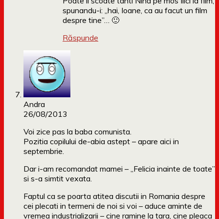
Poate il scoate tanti Nina pe mos Ilici la film,
spunandu-i: „hai, Ioane, ca au facut un film
despre tine”… 🙂
Răspunde
Andra
26/08/2013
Voi zice pas la baba comunista.
Pozitia copilului de-abia astept – apare aici in
septembrie.
Dar i-am recomandat mamei – „Felicia inainte de toate”
si s-a simtit vexata.
Faptul ca se poarta atitea discutii in Romania despre
cei plecati in termeni de noi si voi – aduce aminte de
vremea industrializarii – cine ramine la tara, cine pleaca