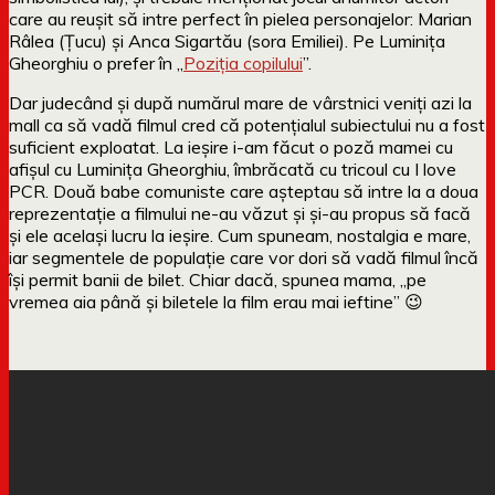
care au reușit să intre perfect în pielea personajelor: Marian
Râlea (Țucu) și Anca Sigartău (sora Emiliei). Pe Luminița
Gheorghiu o prefer în „
Poziția copilului
”.
Dar judecând și după numărul mare de vârstnici veniți azi la
mall ca să vadă filmul cred că potențialul subiectului nu a fost
suficient exploatat. La ieșire i-am făcut o poză mamei cu
afișul cu Luminița Gheorghiu, îmbrăcată cu tricoul cu I love
PCR. Două babe comuniste care așteptau să intre la a doua
reprezentație a filmului ne-au văzut și și-au propus să facă
și ele același lucru la ieșire. Cum spuneam, nostalgia e mare,
iar segmentele de populație care vor dori să vadă filmul încă
își permit banii de bilet. Chiar dacă, spunea mama, „pe
vremea aia până și biletele la film erau mai ieftine” 😉