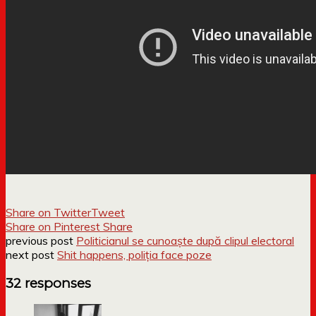
Share on Twitter
Tweet
Share on Pinterest
Share
previous post
Politicianul se cunoaște după clipul electoral
next post
Shit happens, poliția face poze
32 responses