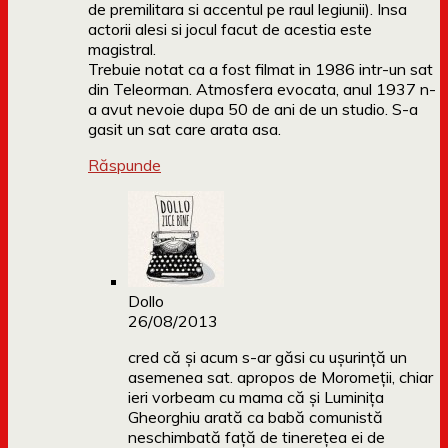
de premilitara si accentul pe raul legiunii). Insa
actorii alesi si jocul facut de acestia este
magistral.
Trebuie notat ca a fost filmat in 1986 intr-un sat
din Teleorman. Atmosfera evocata, anul 1937 n-
a avut nevoie dupa 50 de ani de un studio. S-a
gasit un sat care arata asa.
Răspunde
Dollo
26/08/2013
cred că și acum s-ar găsi cu ușurință un
asemenea sat. apropos de Moromeții, chiar
ieri vorbeam cu mama că și Luminița
Gheorghiu arată ca babă comunistă
neschimbată față de tinerețea ei de