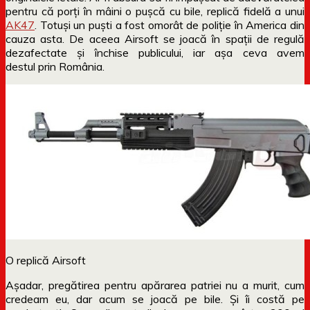
pentru că porți în mâini o pușcă cu bile, replică fidelă a unui
AK47
. Totuși un puști a fost omorât de poliție în America din
cauza asta. De aceea Airsoft se joacă în spații de regulă
dezafectate și închise publicului, iar așa ceva avem
destul prin România.
O replică Airsoft
Așadar, pregătirea pentru apărarea patriei nu a murit, cum
credeam eu, dar acum se joacă pe bile. Și îi costă pe