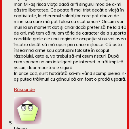
mor. Mi-aș risca viața dacă ar fi singurul mod de a-mi
păstra libertatea. Ce poate fi mai trist decât o viață în
captivitate, la cheremul soldaților care pot abuza de
mine sau care mă pot folosi ca scut uman? Oricum voi
muri la un moment dat și chiar dacă prefer să fie la 140
de ani, mă tem că nu am tăria de caracter de a suporta
condițiile grele ale unui regim de ocupație și nu voi avea
încotro decât să mă opun prin orice mijloace. Că asta
înseamnă arme sau aptitudini folosite în scopul
războiului, asta e, va trebui să-mi asum riscuri. După
cum spunea un om inteligent pe internet, a trăi implică
riscuri, doar moartea e sigură.
În orice caz, sunt hotărâtă să-mi vând scump pielea, n-
aș putea trăi/muri cu gândul că am fost o pradă ușoară.
Răspunde
Liliana