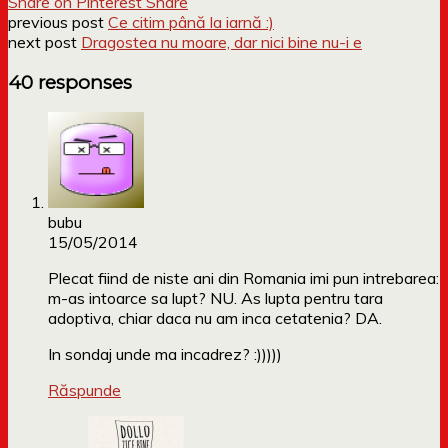
Share on Pinterest
Share
previous post
Ce citim până la iarnă :)
next post
Dragostea nu moare, dar nici bine nu-i e
40 responses
bubu
15/05/2014
Plecat fiind de niste ani din Romania imi pun intrebarea:
m-as intoarce sa lupt? NU. As lupta pentru tara
adoptiva, chiar daca nu am inca cetatenia? DA.
In sondaj unde ma incadrez? :)))))
Răspunde