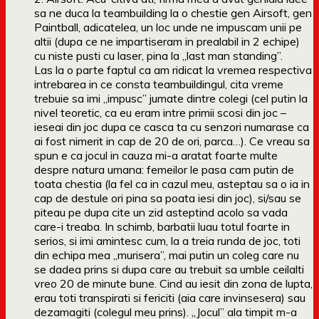
sa ne duca la teambuilding la o chestie gen Airsoft, gen
Paintball, adicatelea, un loc unde ne impuscam unii pe
altii (dupa ce ne impartiseram in prealabil in 2 echipe)
cu niste pusti cu laser, pina la „last man standing”.
Las la o parte faptul ca am ridicat la vremea respectiva
intrebarea in ce consta teambuildingul, cita vreme
trebuie sa imi „impusc” jumate dintre colegi (cel putin la
nivel teoretic, ca eu eram intre primii scosi din joc –
ieseai din joc dupa ce casca ta cu senzori numarase ca
ai fost nimerit in cap de 20 de ori, parca…). Ce vreau sa
spun e ca jocul in cauza mi-a aratat foarte multe
despre natura umana: femeilor le pasa cam putin de
toata chestia (la fel ca in cazul meu, asteptau sa o ia in
cap de destule ori pina sa poata iesi din joc), si/sau se
piteau pe dupa cite un zid asteptind acolo sa vada
care-i treaba. In schimb, barbatii luau totul foarte in
serios, si imi amintesc cum, la a treia runda de joc, toti
din echipa mea „murisera”, mai putin un coleg care nu
se dadea prins si dupa care au trebuit sa umble ceilalti
vreo 20 de minute bune. Cind au iesit din zona de lupta,
erau toti transpirati si fericiti (aia care invinsesera) sau
dezamagiti (colegul meu prins). „Jocul” ala timpit m-a