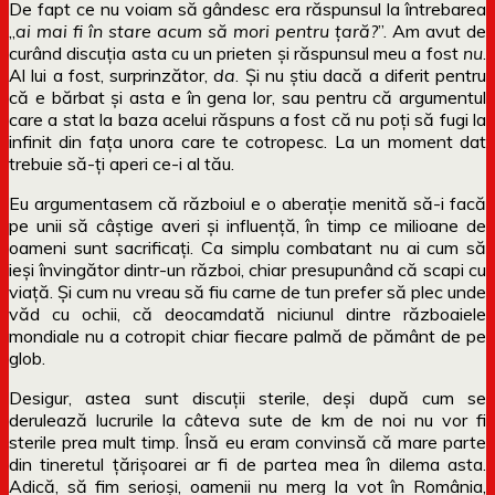
De fapt ce nu voiam să gândesc era răspunsul la întrebarea
„
ai mai fi în stare acum să mori pentru țară?
”. Am avut de
curând discuția asta cu un prieten și răspunsul meu a fost
nu
.
Al lui a fost, surprinzător,
da
. Și nu știu dacă a diferit pentru
că e bărbat și asta e în gena lor, sau pentru că argumentul
care a stat la baza acelui răspuns a fost că nu poți să fugi la
infinit din fața unora care te cotropesc. La un moment dat
trebuie să-ți aperi ce-i al tău.
Eu argumentasem că războiul e o aberație menită să-i facă
pe unii să câștige averi și influență, în timp ce milioane de
oameni sunt sacrificați. Ca simplu combatant nu ai cum să
ieși învingător dintr-un război, chiar presupunând că scapi cu
viață. Și cum nu vreau să fiu carne de tun prefer să plec unde
văd cu ochii, că deocamdată niciunul dintre războaiele
mondiale nu a cotropit chiar fiecare palmă de pământ de pe
glob.
Desigur, astea sunt discuții sterile, deși după cum se
derulează lucrurile la câteva sute de km de noi nu vor fi
sterile prea mult timp. Însă eu eram convinsă că mare parte
din tineretul țărișoarei ar fi de partea mea în dilema asta.
Adică, să fim serioși, oamenii nu merg la vot în România,