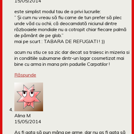
15/05/2014
este simplist modul tau de a privi lucrurile:
” Și cum nu vreau să fiu carne de tun prefer să plec
unde văd cu ochii, că deocamdată niciunul dintre
războaiele mondiale nu a cotropit chiar fiecare palmă
de pământ de pe glob.”
mai pe scurt : TABARA DE REFUGIATI ! :))
acum nu stiu ce sa zic dar decat sa traiesc in mizeria si
in conditiile subumane dintr-un lagar cosmetizat mai
bine cu arma in mana prin padurile Carpatilor !
Răspunde
Alina M
15/05/2014
Aș fi gata să pun mâna pe arme, dar nu aș fi gata să