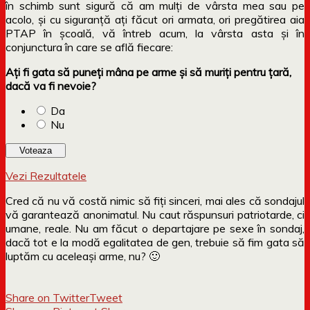
în schimb sunt sigură că am mulți de vârsta mea sau pe
acolo, și cu siguranță ați făcut ori armata, ori pregătirea aia
PTAP în școală, vă întreb acum, la vârsta asta și în
conjunctura în care se află fiecare:
Ați fi gata să puneți mâna pe arme și să muriți pentru țară,
dacă va fi nevoie?
Da
Nu
Vezi Rezultatele
Cred că nu vă costă nimic să fiți sinceri, mai ales că sondajul
vă garantează anonimatul. Nu caut răspunsuri patriotarde, ci
umane, reale. Nu am făcut o departajare pe sexe în sondaj,
dacă tot e la modă egalitatea de gen, trebuie să fim gata să
luptăm cu aceleași arme, nu? 🙂
Share on Twitter
Tweet