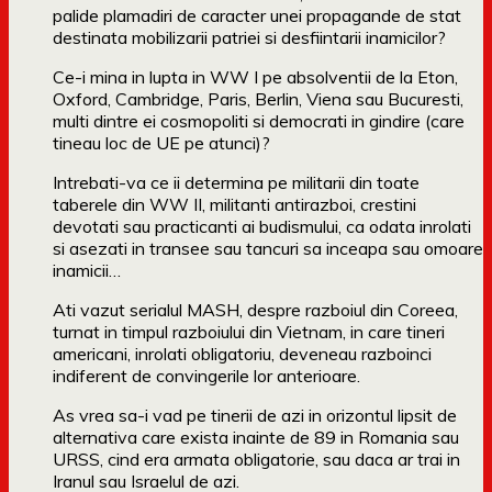
palide plamadiri de caracter unei propagande de stat
destinata mobilizarii patriei si desfiintarii inamicilor?
Ce-i mina in lupta in WW I pe absolventii de la Eton,
Oxford, Cambridge, Paris, Berlin, Viena sau Bucuresti,
multi dintre ei cosmopoliti si democrati in gindire (care
tineau loc de UE pe atunci)?
Intrebati-va ce ii determina pe militarii din toate
taberele din WW II, militanti antirazboi, crestini
devotati sau practicanti ai budismului, ca odata inrolati
si asezati in transee sau tancuri sa inceapa sau omoare
inamicii…
Ati vazut serialul MASH, despre razboiul din Coreea,
turnat in timpul razboiului din Vietnam, in care tineri
americani, inrolati obligatoriu, deveneau razboinci
indiferent de convingerile lor anterioare.
As vrea sa-i vad pe tinerii de azi in orizontul lipsit de
alternativa care exista inainte de 89 in Romania sau
URSS, cind era armata obligatorie, sau daca ar trai in
Iranul sau Israelul de azi.