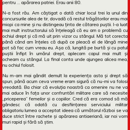
pentru … apărarea patriei. Erau anii 80.
N-a fost rău. Am câștigat o dată chiar locul trei la unul din
concursurile alea de tir, dovadă că restul trăgătorilor erau mai
miopi ca mine și nu distingeau ținta de cătarea puștii. I-a luat
mai mult instructorului să înțeleagă că eu am o problemă cu
ochiul drept și că mă uit prin vizor cu stângul. Mă tot corecta
până când am înțeles că după ce pleacă el de lângă mine
pot să fac cum vreau eu. Așa că, lungită pe burtă și cu patul
puștii înfipt în umărul drept, aplecam capul mai mult și
ocheam cu stângul. La final conta unde ajungea alicea mea,
nu ochiul folosit.
Nu m-am mai gândit demult la experiența asta și drept să
spun, până acum ceva vreme eram sigură că nu-mi va folosi
vreodată. Ba chiar că evoluția noastră ca omenire nu ne va
mai aduce în fața unor confruntări militare care să necesite
„priceperea” femeilor și a copiilor. Cred că era comod să mă
gândesc că odată cu desființarea serviciului militar
obligatoriu lumea a acceptat ideea că următorul război se va
duce strict între rachete și apărarea antiaeriană, iar noi vom
muri rapid și fără să știm.