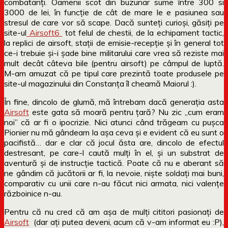
combatanți. Oamenii scot din buzunar sume între 300 si
3000 de lei, în funcție de cât de mare le e pasiunea sau
stresul de care vor să scape. Dacă sunteți curioși, găsiți pe
site-ul
Airsoft6
tot felul de chestii, de la echipament tactic,
la replici de airsoft, stații de emisie-recepție și în general tot
ce-i trebuie și-i șade bine militarului care vrea să reziste mai
mult decât câteva bile (pentru airsoft) pe câmpul de luptă.
M-am amuzat că pe tipul care prezintă toate produsele pe
site-ul magazinului din Constanța îl cheamă Maiorul :).
În fine, dincolo de glumă, mă întrebam dacă generația asta
Airsoft
este gata să moară pentru țară? Nu zic „cum eram
noi” că ar fi o ipocrizie. Nici atunci când trăgeam cu pușca
Pionier nu mă gândeam la așa ceva și e evident că eu sunt o
pacifistă… dar e clar că jocul ăsta are, dincolo de efectul
destresant, pe care-l caută mulți în el, și un substrat de
aventură și de instrucție tactică. Poate că nu e aberant să
ne gândim că jucătorii ar fi, la nevoie, niște soldați mai buni,
comparativ cu unii care n-au făcut nici armata, nici valențe
războinice n-au.
Pentru că nu cred că am așa de mulți cititori pasionați de
Airsoft
(dar ați putea deveni, acum că v-am informat eu :P),