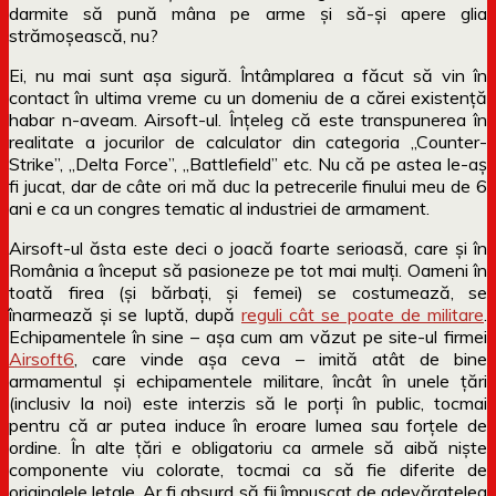
darmite să pună mâna pe arme și să-și apere glia
strămoșească, nu?
Ei, nu mai sunt așa sigură. Întâmplarea a făcut să vin în
contact în ultima vreme cu un domeniu de a cărei existență
habar n-aveam. Airsoft-ul. Înțeleg că este transpunerea în
realitate a jocurilor de calculator din categoria „Counter-
Strike”, „Delta Force”, „Battlefield” etc. Nu că pe astea le-aș
fi jucat, dar de câte ori mă duc la petrecerile finului meu de 6
ani e ca un congres tematic al industriei de armament.
Airsoft-ul ăsta este deci o joacă foarte serioasă, care și în
România a început să pasioneze pe tot mai mulți. Oameni în
toată firea (și bărbați, și femei) se costumează, se
înarmează și se luptă, după
reguli cât se poate de militare
.
Echipamentele în sine – așa cum am văzut pe site-ul firmei
Airsoft6
, care vinde așa ceva – imită atât de bine
armamentul și echipamentele militare, încât în unele țări
(inclusiv la noi) este interzis să le porți în public, tocmai
pentru că ar putea induce în eroare lumea sau forțele de
ordine. În alte țări e obligatoriu ca armele să aibă niște
componente viu colorate, tocmai ca să fie diferite de
originalele letale. Ar fi absurd să fii împușcat de adevăratelea