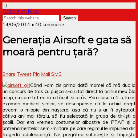
Dollo zice Bine
14/05/2014 • 40 comments
Generația Airsoft e gata să
moară pentru țară?
Share
Tweet
Pin
Mail
SMS
Când i-am zis prima dată mamei că mă duc la
un concurs de tras cu pușca s-a uitat direct la ochiul meu ăla
miop, cu care tot ea m-a făcut, și a râs. Prin clasa a 4-a, la un
examen medical școlar, se descoperise că la ochiul drept
aveam o miopie din naștere, așa că nu s-ar fi așteptat,
câțiva ani mai târziu, să fiu selectată în grupa de tir-iști a
școlii. Dar era vremea costumelor albastre de PTAP și a
antrenamentelor semi-militare pe care regimul le impunea din
fragedă adolescență. Ne pregătea sufletește și trupește