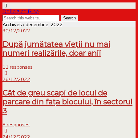
Dollo zice Bine
Archives › decembrie, 2022
30/12/2022
După jumătatea vieții nu mai
numeri realizările, doar anii
11 responses
26/12/2022
Cât de greu scapi de locul de
parcare din fața blocului, în sectorul
3
8 responses
24/12/2022