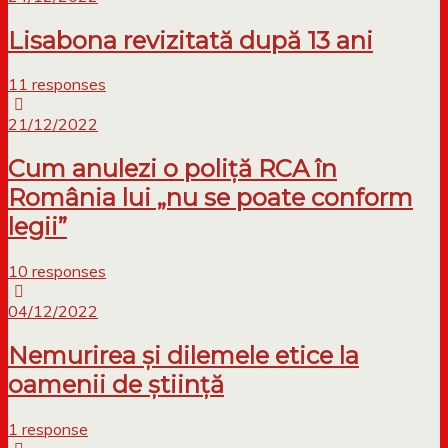
Lisabona revizitată după 13 ani
11 responses
21/12/2022
Cum anulezi o poliță RCA în
România lui „nu se poate conform
legii”
10 responses
04/12/2022
Nemurirea și dilemele etice la
oamenii de știință
1 response