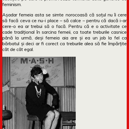
feminism.
Așadar femeia asta se simte norocoasă că soțul nu îi cere
să facă ceva ce nu-i place – să calce – pentru că dacă i-ar
cere-o ea ar trebui să o facă. Pentru că e o activitate ce
cade tradițional în sarcina femeii, ca toate treburile casnice
până la urmă, deși femeia aia are și ea un job la fel ca
bărbatul și deci ar fi corect ca treburile alea să fie împărțite
cât de cât egal.