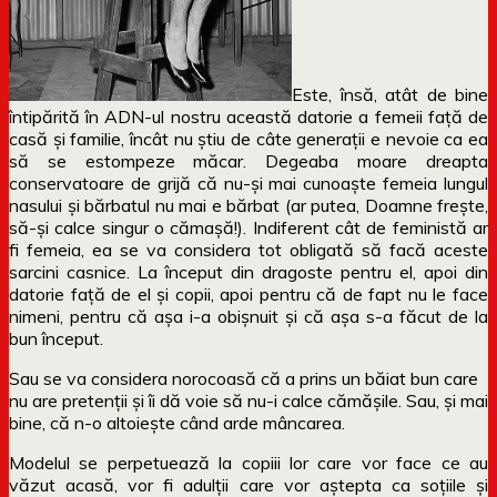
Este, însă, atât de bine
întipărită în ADN-ul nostru această datorie a femeii față de
casă și familie, încât nu știu de câte generații e nevoie ca ea
să se estompeze măcar. Degeaba moare dreapta
conservatoare de grijă că nu-și mai cunoaște femeia lungul
nasului și bărbatul nu mai e bărbat (ar putea, Doamne frește,
să-și calce singur o cămașă!). Indiferent cât de feministă ar
fi femeia, ea se va considera tot obligată să facă aceste
sarcini casnice. La început din dragoste pentru el, apoi din
datorie față de el și copii, apoi pentru că de fapt nu le face
nimeni, pentru că așa i-a obișnuit și că așa s-a făcut de la
bun început.
Sau se va considera norocoasă că a prins un băiat bun care
nu are pretenții și îi dă voie să nu-i calce cămășile. Sau, și mai
bine, că n-o altoiește când arde mâncarea.
Modelul se perpetuează la copiii lor care vor face ce au
văzut acasă, vor fi adulții care vor aștepta ca soțiile și