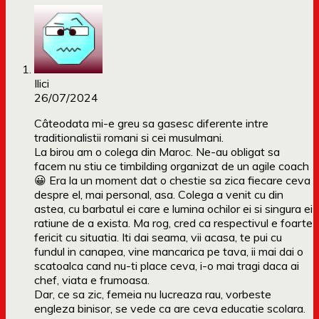
Ilici
26/07/2024
Câteodata mi-e greu sa gasesc diferente intre
traditionalistii romani si cei musulmani.
La birou am o colega din Maroc. Ne-au obligat sa
facem nu stiu ce timbilding organizat de un agile coach
😀 Era la un moment dat o chestie sa zica fiecare ceva
despre el, mai personal, asa. Colega a venit cu din
astea, cu barbatul ei care e lumina ochilor ei si singura ei
ratiune de a exista. Ma rog, cred ca respectivul e foarte
fericit cu situatia. Iti dai seama, vii acasa, te pui cu
fundul in canapea, vine mancarica pe tava, ii mai dai o
scatoalca cand nu-ti place ceva, i-o mai tragi daca ai
chef, viata e frumoasa.
Dar, ce sa zic, femeia nu lucreaza rau, vorbeste
engleza binisor, se vede ca are ceva educatie scolara.