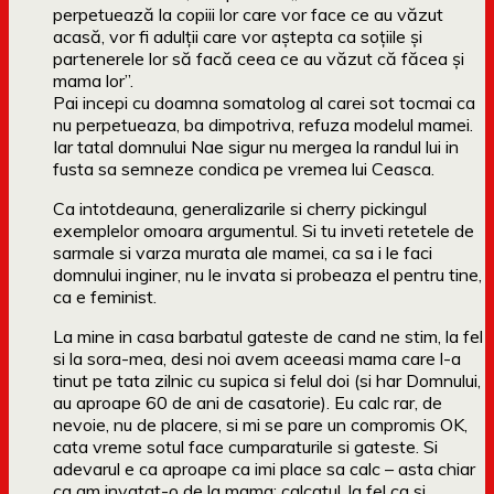
perpetuează la copiii lor care vor face ce au văzut
acasă, vor fi adulții care vor aștepta ca soțiile și
partenerele lor să facă ceea ce au văzut că făcea și
mama lor”.
Pai incepi cu doamna somatolog al carei sot tocmai ca
nu perpetueaza, ba dimpotriva, refuza modelul mamei.
Iar tatal domnului Nae sigur nu mergea la randul lui in
fusta sa semneze condica pe vremea lui Ceasca.
Ca intotdeauna, generalizarile si cherry pickingul
exemplelor omoara argumentul. Si tu inveti retetele de
sarmale si varza murata ale mamei, ca sa i le faci
domnului inginer, nu le invata si probeaza el pentru tine,
ca e feminist.
La mine in casa barbatul gateste de cand ne stim, la fel
si la sora-mea, desi noi avem aceeasi mama care l-a
tinut pe tata zilnic cu supica si felul doi (si har Domnului,
au aproape 60 de ani de casatorie). Eu calc rar, de
nevoie, nu de placere, si mi se pare un compromis OK,
cata vreme sotul face cumparaturile si gateste. Si
adevarul e ca aproape ca imi place sa calc – asta chiar
ca am invatat-o de la mama: calcatul, la fel ca si