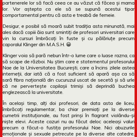
partenerele lor să facă ceea ce au văzut că făcea și mama
lor. Vor aștepta ca ele să se supună acestui tipar
comportamental pentru că asta e treabă de femeie.
Desigur, e posibil să moară subit tradiția asta minunată, mai
ales dacă copiii ăia sunt smintiți de profesori universitari care
vin la cursuri îmbrăcați în fuste și cu pălăriuțe precum
caporalul Klinger din M.A.S.H. 😀
Klinger voia să pară nebun într-o lume care o luase razna, ca
să scape de război. Nu știm care e
statementul
profesorului
Nae de la Universitatea București, care a încins zilele astea
interneții, dar iată că a fost suficient să apară așa ca să
sară fibra națională din cucuruzul uscat de secetă și să urle
că ne pervertește copilașii trimiși să deprindă buchea
englezească la universitate.
În același timp, alți doi profesori, de data asta de liceu,
îmbrăcați regulamentar, ba chiar premiați pe la diverse
cumetrii instituționale, au fost prinși în flagrant violându-și
niște elevi. Aceste cazuri nu au făcut deloc aceleași valuri
precum a făcut-o fustița profesorului Nae. Nici abuzurile
emoționale și sexuale petrecute pe la diverse alte catedre,