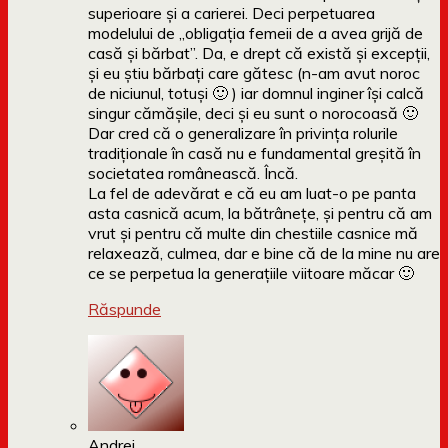
superioare și a carierei. Deci perpetuarea
modelului de „obligația femeii de a avea grijă de
casă și bărbat”. Da, e drept că există și excepții,
și eu știu bărbați care gătesc (n-am avut noroc
de niciunul, totuși 🙂 ) iar domnul inginer își calcă
singur cămășile, deci și eu sunt o norocoasă 🙂
Dar cred că o generalizare în privința rolurile
tradiționale în casă nu e fundamental greșită în
societatea românească. Încă.
La fel de adevărat e că eu am luat-o pe panta
asta casnică acum, la bătrânețe, și pentru că am
vrut și pentru că multe din chestiile casnice mă
relaxează, culmea, dar e bine că de la mine nu are
ce se perpetua la generațiile viitoare măcar 🙂
Răspunde
Andrei