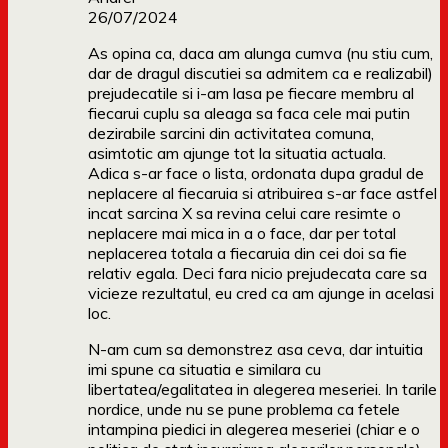
26/07/2024
As opina ca, daca am alunga cumva (nu stiu cum,
dar de dragul discutiei sa admitem ca e realizabil)
prejudecatile si i-am lasa pe fiecare membru al
fiecarui cuplu sa aleaga sa faca cele mai putin
dezirabile sarcini din activitatea comuna,
asimtotic am ajunge tot la situatia actuala.
Adica s-ar face o lista, ordonata dupa gradul de
neplacere al fiecaruia si atribuirea s-ar face astfel
incat sarcina X sa revina celui care resimte o
neplacere mai mica in a o face, dar per total
neplacerea totala a fiecaruia din cei doi sa fie
relativ egala. Deci fara nicio prejudecata care sa
vicieze rezultatul, eu cred ca am ajunge in acelasi
loc.
N-am cum sa demonstrez asa ceva, dar intuitia
imi spune ca situatia e similara cu
libertatea/egalitatea in alegerea meseriei. In tarile
nordice, unde nu se pune problema ca fetele
intampina piedici in alegerea meseriei (chiar e o