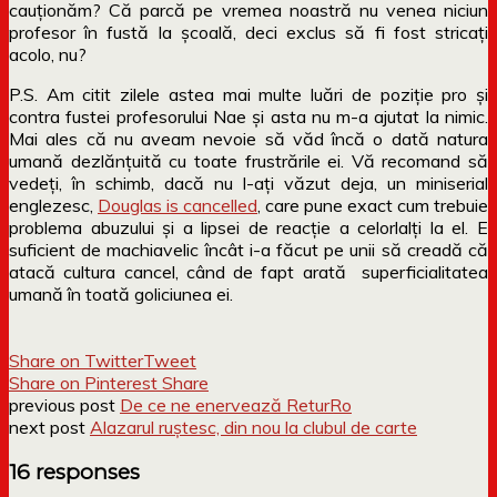
cauționăm? Că parcă pe vremea noastră nu venea niciun
profesor în fustă la școală, deci exclus să fi fost stricați
acolo, nu?
P.S. Am citit zilele astea mai multe luări de poziție pro și
contra fustei profesorului Nae și asta nu m-a ajutat la nimic.
Mai ales că nu aveam nevoie să văd încă o dată natura
umană dezlănțuită cu toate frustrările ei. Vă recomand să
vedeți, în schimb, dacă nu l-ați văzut deja, un miniserial
englezesc,
Douglas is cancelled
, care pune exact cum trebuie
problema abuzului și a lipsei de reacție a celorlalți la el. E
suficient de machiavelic încât i-a făcut pe unii să creadă că
atacă cultura cancel, când de fapt arată superficialitatea
umană în toată goliciunea ei.
Share on Twitter
Tweet
Share on Pinterest
Share
previous post
De ce ne enervează ReturRo
next post
Alazarul ruștesc, din nou la clubul de carte
16 responses