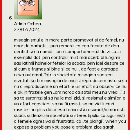
Adina Ochea
27/07/2024
misoginismul e in mare parte promovat si de femei, nu
doar de barbati…. prin remarci ca cea facuta de dna
dentist si nu numai… prin compartamentul de zi cu zi,
exemplul dat, prin controlul mult mai acerb al lungimii
sau latimii hainelor fetelor la scoala, prin idei despre ce
si cum e frumos si bine si ce nu… de fapt e aproape
ceva automat. într-o societate misogina suntem
invatati sa fim misogini de mici si reproducem asta si sa
nu o reproducem e un efort. e un efort sa observi ce nu
e ok in frazele gen „am noroc ca sotul meu nu vrea…” si
sa te surprinzi si sa nu le mai zici. si rasismul e similar. e
un efort constient sa nu fii rasist, sa nu zici lucruri
rasiste… in plus daca esti feminist/a asumat/a mai esti
supus si deriziunii societatii si stereotipului ca sigur esti
o femeie agresiva si frustrata, ca „te plangi”. when you
expose a problem you pose a problem zice sarah