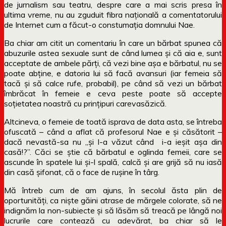
de jurnalism sau teatru, despre care a mai scris presa în
ultima vreme, nu au zguduit fibra națională a comentatorului
de Internet cum a făcut-o constumația domnului Nae.
Ba chiar am citit un comentariu în care un bărbat spunea că
abuzurile astea sexuale sunt de când lumea și că aia e, sunt
acceptate de ambele părți, că vezi bine așa e bărbatul, nu se
poate abține, e datoria lui să facă avansuri (iar femeia să
tacă și să calce rufe, probabil), pe când să vezi un bărbat
îmbrăcat în femeie e ceva peste poate să accepte
soțietatea noastră cu prințipuri carevasăzică.
Altcineva, o femeie de toată isprava de data asta, se întreba
ofuscată – când a aflat că profesorul Nae e și căsătorit –
dacă nevastă-sa nu „și l-a văzut când i-a ieșit așa din
casă!?”. Căci se știe că bărbatul e oglinda femeii, care se
ascunde în spatele lui și-l spală, calcă și are grijă să nu iasă
din casă șifonat, că o face de rușine în târg.
Mă întreb cum de am ajuns, în secolul ăsta plin de
oportunități, ca niște găini atrase de mărgele colorate, să ne
indignăm la non-subiecte și să lăsăm să treacă pe lângă noi
lucrurile care contează cu adevărat, ba chiar să le