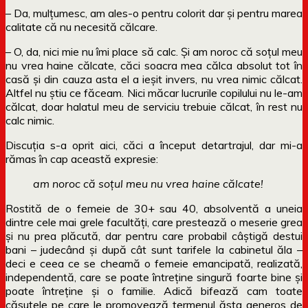
– Da, mulțumesc, am ales-o pentru colorit dar și pentru marea
calitate că nu necesită călcare.
– O, da, nici mie nu îmi place să calc. Și am noroc că soțul meu
nu vrea haine călcate, căci soacra mea călca absolut tot în
casă și din cauza asta el a ieșit invers, nu vrea nimic călcat.
Altfel nu știu ce făceam. Nici măcar lucrurile copilului nu le-am
călcat, doar halatul meu de serviciu trebuie călcat, în rest nu
calc nimic.
Discuția s-a oprit aici, căci a început detartrajul, dar mi-a
rămas în cap această expresie:
am noroc că soțul meu nu vrea haine călcate!
Rostită de o femeie de 30+ sau 40, absolventă a uneia
dintre cele mai grele facultăți, care prestează o meserie grea
și nu prea plăcută, dar pentru care probabil câștigă destui
bani – judecând și după cât sunt tarifele la cabinetul ăla –
deci e ceea ce se cheamă o femeie emancipată, realizată,
independentă, care se poate întreține singură foarte bine și
poate întreține și o familie. Adică bifează cam toate
căsuțele pe care le promovează termenul ăsta generos de