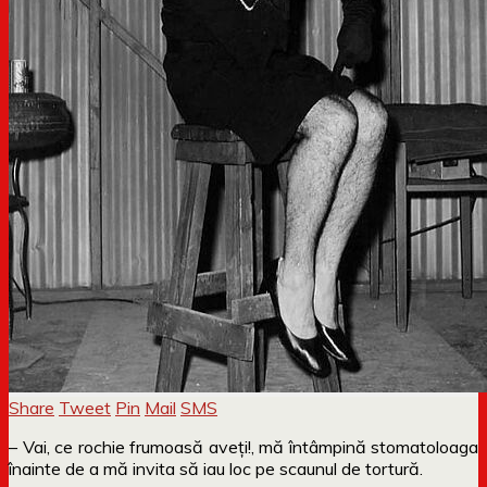
Share
Tweet
Pin
Mail
SMS
– Vai, ce rochie frumoasă aveți!, mă întâmpină stomatoloaga
înainte de a mă invita să iau loc pe scaunul de tortură.