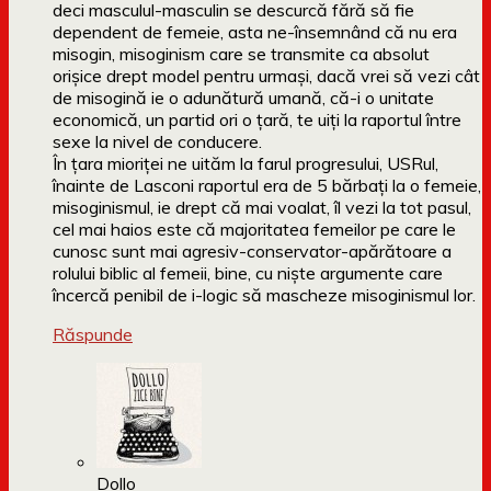
deci masculul-masculin se descurcă fără să fie
dependent de femeie, asta ne-însemnând că nu era
misogin, misoginism care se transmite ca absolut
orișice drept model pentru urmași, dacă vrei să vezi cât
de misogină ie o adunătură umană, că-i o unitate
economică, un partid ori o țară, te uiți la raportul între
sexe la nivel de conducere.
În țara mioriței ne uităm la farul progresului, USRul,
înainte de Lasconi raportul era de 5 bărbați la o femeie,
misoginismul, ie drept că mai voalat, îl vezi la tot pasul,
cel mai haios este că majoritatea femeilor pe care le
cunosc sunt mai agresiv-conservator-apărătoare a
rolului biblic al femeii, bine, cu niște argumente care
încercă penibil de i-logic să mascheze misoginismul lor.
Răspunde
Dollo