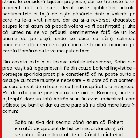
strâns le consideră bijuterii prețioase, dar se trezește la un
moment dat că nu-s decât niște gablonțuri ridicole:
sentimentele ei față de niște păsărele dintr-o volieră, pe
care nu le-a vrut nimeni, dar ea și-a revărsat dragostea
asupra lor și acum că pleacă voliera va fi desființată și uite
că lumea nu se va prăbuși, sentimentele față de un loc
anume de pe plajă, unde se duce ca să-și calmeze
angoasele, plăcerea de a găti anumite feluri de mâncare pe
care în România nu le va mai putea face.
Din caseta asta a ei lipsesc relațiile interumare, Sofia n-a
prea reușit să lege prietenii, fie din cauza barierei lingvistice –
vorbește spaniola prost și e conștientă că nu poate purta o
discuție cu toate nuanțele necesare – și pare că nici oamenii
cu care a avut de-a face nu au ținut neapărat s-o integreze.
Pe de altă parte prietenii nu are nici în România, unde o
așteaptă doar un tată bătrân și un fiu cvasi radicalizat, care
trăiește pe banii ei dar cu care pare să nu aibă mare lucru în
comun:
Sofia nu și-a dat seama până acum că Robert
era atât de apropiat de fiul cel mic al clanului și că
se putea lăsa influentat de el. Când l-a întrebat