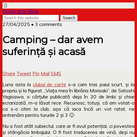
Dollo zice Bine
27/04/2025 • 3 comments
Camping – dar avem
suferință și acasă
Share
Tweet
Pin
Mail
SMS
Luna asta la
clubul de carte
s-a cam tras paiul scurt, și la
propriu și la figurat. „Viața mea în librăria Morisaki”, de Satoshi
Yagisawa, o cărțulie publicată deja în 30 de limbi și chiar
ecranizată, m-a lăsat rece. Recunosc, totuși, că am votat-o
ca s-o citim la club, așa că iaca încă un vot ratat, ne
antrenăm pentru tururile 2 și 3 🙂
Nu a fost atât subiectul, care ar fi avut potențial, ci povestea
și stângăcia limbajului. O fi fost traducerea de vină, deși nu