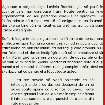
Așa cum a obișnuit deja, Lavinia Braniște știe să pună în
cuvinte cele mai dureroase trăiri. Poate pentru că le-a
experimentat, ea sau persoane care-i sunt apropiate. Ea
însăși admite că a fost tentată să emigreze cu ani în urmă,
dar uite ce bine că n-a făcut-o, că a rămas aici ca să scrie
cărțile astea grele.
Sofia trăiește în camping ultimele luni înainte de pensionare
și plecarea spre România cu un veșnic nod în gât: a adunat
catralioane de obiecte inutile, ca noi toți, și care probabil nu-i
vor folosi nici ei, dar se încăpățânează să le ambaleze și să
le trimită în țară, unde are un garaj plin de dovezi ale anilor
pierduți la muncă în Spania. Martor la zbaterea asta a ei și
numai a ei, e copilul, indiferent, rece și complet străin, deși ea
s-a iluzionat că pentru el a făcut toate astea:
… ea are nevoie să vadă obiectele ca să
înţeleagă unde s-au dus cei douăzeci de ani și
să-si poată spune că a rămas cu ceva. Toate
aceste gânduri îi vin de-a valma în timp ce băiatul
îi întoarce spatele și e pe punctul de a pleca din
faţa magazinului.