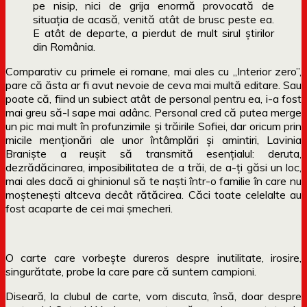
pe nisip, nici de grija enormă provocată de
situaţia de acasă, venită atât de brusc peste ea.
E atât de departe, a pierdut de mult sirul știrilor
din România.
Comparativ cu primele ei romane, mai ales cu „Interior zero”,
pare că ăsta ar fi avut nevoie de ceva mai multă editare. Sau
poate că, fiind un subiect atât de personal pentru ea, i-a fost
mai greu să-l sape mai adânc. Personal cred că putea merge
un pic mai mult în profunzimile și trăirile Sofiei, dar oricum prin
micile menționări ale unor întâmplări și amintiri, Lavinia
Braniște a reușit să transmită esențialul: deruta,
dezrădăcinarea, imposibilitatea de a trăi, de a-ți găsi un loc,
mai ales dacă ai ghinionul să te naști într-o familie în care nu
moștenești altceva decât rătăcirea. Căci toate celelalte au
fost acaparte de cei mai șmecheri.
O carte care vorbește dureros despre inutilitate, irosire,
singurătate, probe la care pare că suntem campioni.
Diseară, la clubul de carte, vom discuta, însă, doar despre