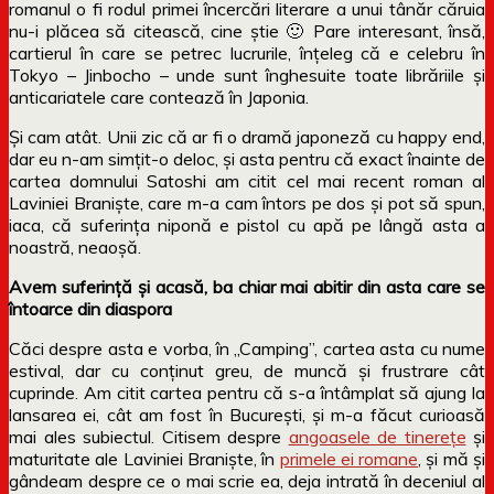
romanul o fi rodul primei încercări literare a unui tânăr căruia
nu-i plăcea să citească, cine știe 🙂 Pare interesant, însă,
cartierul în care se petrec lucrurile, înțeleg că e celebru în
Tokyo – Jinbocho – unde sunt înghesuite toate librăriile și
anticariatele care contează în Japonia.
Și cam atât. Unii zic că ar fi o dramă japoneză cu happy end,
dar eu n-am simțit-o deloc, și asta pentru că exact înainte de
cartea domnului Satoshi am citit cel mai recent roman al
Laviniei Braniște, care m-a cam întors pe dos și pot să spun,
iaca, că suferința niponă e pistol cu apă pe lângă asta a
noastră, neaoșă.
Avem suferință și acasă, ba chiar mai abitir din asta care se
întoarce din diaspora
Căci despre asta e vorba, în „Camping”, cartea asta cu nume
estival, dar cu conținut greu, de muncă și frustrare cât
cuprinde. Am citit cartea pentru că s-a întâmplat să ajung la
lansarea ei, cât am fost în București, și m-a făcut curioasă
mai ales subiectul. Citisem despre
angoasele de tinerețe
și
maturitate ale Laviniei Braniște, în
primele ei romane
, și mă și
gândeam despre ce o mai scrie ea, deja intrată în deceniul al