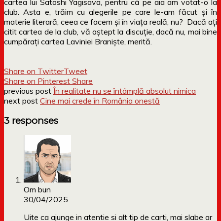
cartea lui Satoshi Yagisava, pentru că pe aia am votat-o la
club. Asta e, trăim cu alegerile pe care le-am făcut și în
materie literară, ceea ce facem și în viața reală, nu? Dacă ați
citit cartea de la club, vă aștept la discuție, dacă nu, mai bine
cumpărați cartea Laviniei Braniște, merită.
Share on Twitter
Tweet
Share on Pinterest
Share
previous post
În realitate nu se întâmplă absolut nimica
next post
Cine mai crede în România onestă
3 responses
Om bun
30/04/2025
Uite ca ajunge in atentie si alt tip de carti, mai slabe ar