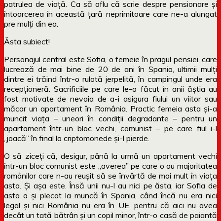
patrulea de viață. Ca să aflu că scrie despre pensionare și
întoarcerea în această țară neprimitoare care ne-a alungat
pre mulți din ea.
Ăsta subiect!
Personajul central este Sofia, o femeie în pragul pensiei, care
lucrează de mai bine de 20 de ani în Spania, ultimii mulți
dintre ei trăind într-o rulotă jerpelită, în campingul unde era
recepționeră. Sacrificiile pe care le-a făcut în anii ăștia au
fost motivate de nevoia de a-i asigura fiului un viitor sau
măcar un apartament în România. Practic femeia asta și-a
muncit viața – uneori în condiții degradante – pentru un
apartament într-un bloc vechi, comunist – pe care fiul i-l
„joacă” în final la criptomonede și-l pierde.
O să ziceți că, desigur, până la urmă un apartament vechi
într-un bloc comunist este „averea” pe care o au majoritatea
românilor care n-au reușit să se învârtă de mai mult în viața
asta. Și așa este. Însă unii nu-l au nici pe ăsta, iar Sofia de
asta a și plecat la muncă în Spania, când încă nu era nici
legal și nici România nu era în UE, pentru că aici nu avea
decât un tată bătrân și un copil minor, într-o casă de paiantă