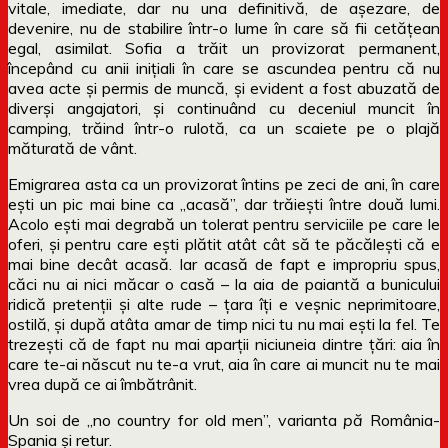
vitale, imediate, dar nu una definitivă, de așezare, de
devenire, nu de stabilire într-o lume în care să fii cetățean
egal, asimilat. Sofia a trăit un provizorat permanent,
începând cu anii inițiali în care se ascundea pentru că nu
avea acte și permis de muncă, și evident a fost abuzată de
diverși angajatori, și continuând cu deceniul muncit în
camping, trăind într-o rulotă, ca un scaiete pe o plajă
măturată de vânt.
Emigrarea asta ca un provizorat întins pe zeci de ani, în care
ești un pic mai bine ca „acasă”, dar trăiești între două lumi.
Acolo ești mai degrabă un tolerat pentru serviciile pe care le
oferi, și pentru care ești plătit atât cât să te păcălești că e
mai bine decât acasă. Iar acasă de fapt e impropriu spus,
căci nu ai nici măcar o casă – la aia de paiantă a bunicului
ridică pretenții și alte rude – țara îți e
veșnic neprimitoare,
ostilă, și după atâta amar de timp nici tu nu mai ești la fel. Te
trezești că de fapt nu mai aparții niciuneia dintre țări: aia în
care te-ai născut nu te-a vrut, aia în care ai muncit nu te mai
vrea după ce ai îmbătrânit.
Un soi de „no country for old men”, varianta
pă
România-
Spania și retur.