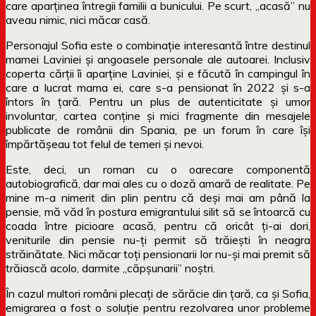
care aparținea întregii familii a bunicului. Pe scurt, „acasă” nu
aveau nimic, nici măcar casă.
Personajul Sofia este o combinație interesantă între destinul
mamei Laviniei și angoasele personale ale autoarei. Inclusiv
coperta cărții îi aparține Laviniei, și e făcută în campingul în
care a lucrat mama ei, care s-a pensionat în 2022 și s-a
întors în țară. Pentru un plus de autenticitate și umor
involuntar, cartea conține și mici fragmente din mesajele
publicate de românii din Spania, pe un forum în care își
împărtășeau tot felul de temeri și nevoi.
Este, deci, un roman cu o oarecare componentă
autobiografică, dar mai ales cu o doză amară de realitate. Pe
mine m-a nimerit din plin pentru că deși mai am până la
pensie, mă văd în postura emigrantului silit să se întoarcă cu
coada între picioare acasă, pentru că oricât ți-ai dori,
veniturile din pensie nu-ți permit să trăiești în neagra
străinătate. Nici măcar toți pensionarii lor nu-și mai premit să
trăiască acolo, darmite „căpșunarii” noștri.
În cazul multori români plecați de sărăcie din țară, ca și Sofia,
emigrarea a fost o soluție pentru rezolvarea unor probleme