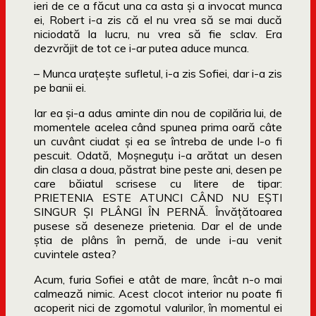
ieri de ce a făcut una ca asta și a invocat munca
ei, Robert i-a zis că el nu vrea să se mai ducă
niciodată la lucru, nu vrea să fie sclav. Era
dezvrăjit de tot ce i-ar putea aduce munca.
– Munca uraţește sufletul, i-a zis Sofiei, dar i-a zis
pe banii ei.
Iar ea și-a adus aminte din nou de copilăria lui, de
momentele acelea când spunea prima oară câte
un cuvânt ciudat și ea se întreba de unde l-o fi
pescuit. Odată, Moșneguţu i-a arătat un desen
din clasa a doua, păstrat bine peste ani, desen pe
care băiatul scrisese cu litere de tipar:
PRIETENIA ESTE ATUNCI CÂND NU EȘTI
SINGUR ȘI PLÂNGI ÎN PERNĂ. Învăţătoarea
pusese să deseneze prietenia. Dar el de unde
știa de plâns în pernă, de unde i-au venit
cuvintele astea?
Acum, furia Sofiei e atât de mare, încât n-o mai
calmează nimic. Acest clocot interior nu poate fi
acoperit nici de zgomotul valurilor, în momentul ei