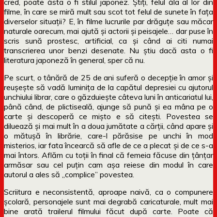
cred, poate ăsta o fi stilul japonez. Știți, felul ăla al lor din
filme, în care se miră mult sau scot tot felul de sunete în fața
diverselor situații? E, în filme lucrurile par drăguțe sau măcar
naturale oarecum, mai ajută și actorii și peisajele… dar puse în
scris sună prostesc, artificial, ca și când ai citi numai
transcrierea unor benzi desenate. Nu știu dacă asta o fi
literatura japoneză în general, sper că nu.
Pe scurt, o tânără de 25 de ani suferă o decepție în amor și
reușește să vadă luminița de la capătul depresiei cu ajutorul
unchiului librar, care o găzduiește câteva luni în anticariatul lui,
până când, de plictiseală, ajunge să pună și ea mâna pe o
carte și descoperă ce mișto e să citești. Povestea se
diluează și mai mult în a doua jumătate a cărții, când apare și
o mătușă în librărie, care-l părăsise pe unchi în mod
misterios, iar fata încearcă să afle de ce a plecat și de ce s-a
mai întors. Aflăm cu toții în final că femeia făcuse din țânțar
armăsar sau cel puțin cam așa reiese din modul în care
autorul a ales să „complice” povestea.
Scriitura e neconsistentă, aproape naivă, ca o compunere
școlară, personajele sunt mai degrabă caricaturale, mult mai
bine arată trailerul filmului făcut după carte. Poate că