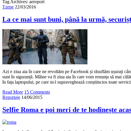
Tag Archives: aeroport
Tzepe
22/03/2016
La ce mai sunt buni, până la urmă, securișt
Azi e ziua aia în care ne revoltăm pe Facebook și răsuflăm ușurați câ
sunt în siguranță. Mâine va fi ziua aia în care vom renunța să mai călă
în fața laptopului, pe care ni-l supraveghează conștiincios toate servicii
Read More
15 Comments
Reportaje
14/06/2015
Selfie Roma e poi meri de te hodinește aca