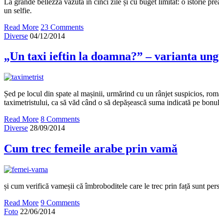
La grande bellezza văzută în cinci zile și cu buget limitat: o istorie pre
un selfie.
Read More
23 Comments
Diverse
04/12/2014
„Un taxi ieftin la doamna?” – varianta un
Șed pe locul din spate al mașinii, urmărind cu un rânjet suspicios, rom
taximetristului, ca să văd când o să depășească suma indicată pe bonul 
Read More
8 Comments
Diverse
28/09/2014
Cum trec femeile arabe prin vamă
și cum verifică vameșii că îmbroboditele care le trec prin față sunt pe
Read More
9 Comments
Foto
22/06/2014