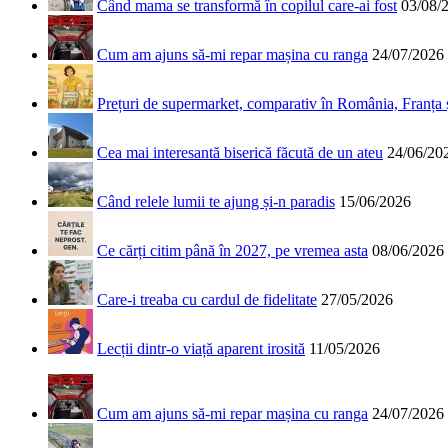
Când mama se transformă în copilul care-ai fost
03/08/
Cum am ajuns să-mi repar mașina cu ranga
24/07/2026
Prețuri de supermarket, comparativ în România, Franța
Cea mai interesantă biserică făcută de un ateu
24/06/20
Când relele lumii te ajung și-n paradis
15/06/2026
Ce cărți citim până în 2027, pe vremea asta
08/06/2026
Care-i treaba cu cardul de fidelitate
27/05/2026
Lecții dintr-o viață aparent irosită
11/05/2026
Cum am ajuns să-mi repar mașina cu ranga
24/07/2026