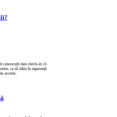
ii?
nd cunoscuții dau check-in că
torim, ca să stăm în siguranță
le secrete.
să