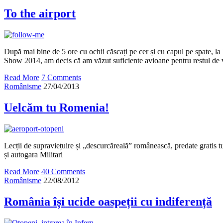
To the airport
După mai bine de 5 ore cu ochii căscați pe cer și cu capul pe spate, la
Show 2014, am decis că am văzut suficiente avioane pentru restul de 
Read More
7 Comments
Românisme
27/04/2013
Uelcăm tu Romenia!
Lecții de supraviețuire și „descurcăreală” românească, predate gratis t
și autogara Militari
Read More
40 Comments
Românisme
22/08/2012
România își ucide oaspeții cu indiferență