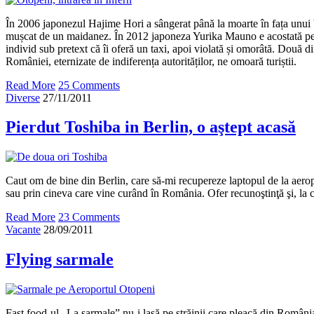
În 2006 japonezul Hajime Hori a sângerat până la moarte în fața unui b
mușcat de un maidanez. În 2012 japoneza Yurika Mauno e acostată p
individ sub pretext că îi oferă un taxi, apoi violată și omorâtă. Două d
României, eternizate de indiferența autorităților, ne omoară turiștii.
Read More
25 Comments
Diverse
27/11/2011
Pierdut Toshiba in Berlin, o aştept acasă
Caut om de bine din Berlin, care să-mi recupereze laptopul de la aeropo
sau prin cineva care vine curând în România. Ofer recunoştinţă şi, la
Read More
23 Comments
Vacante
28/09/2011
Flying sarmale
Fast food-ul „La sarmale” nu-i lasă pe străinii care pleacă din Români