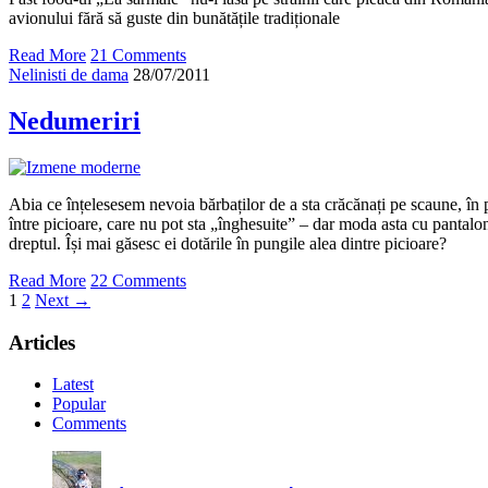
avionului fără să guste din bunătățile tradiționale
Read More
21 Comments
Nelinisti de dama
28/07/2011
Nedumeriri
Abia ce înțelesesem nevoia bărbaților de a sta crăcănați pe scaune, în 
între picioare, care nu pot sta „înghesuite” – dar moda asta cu pantalo
dreptul. Își mai găsesc ei dotările în pungile alea dintre picioare?
Read More
22 Comments
1
2
Next →
Articles
Latest
Popular
Comments