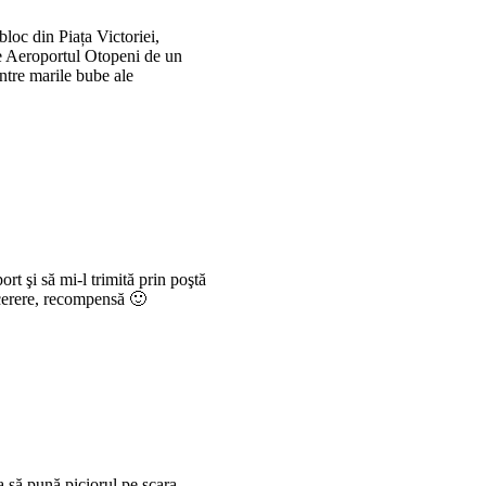
loc din Piața Victoriei,
e Aeroportul Otopeni de un
intre marile bube ale
rt şi să mi-l trimită prin poştă
 cerere, recompensă 🙂
a să pună piciorul pe scara