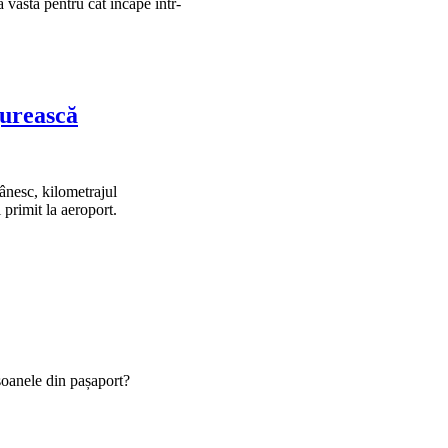
a vastă pentru cât încape într-
gurească
ânesc, kilometrajul
primit la aeroport.
rsoanele din pașaport?