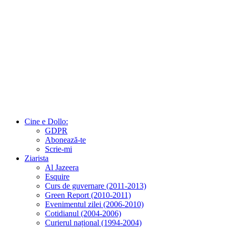
Cine e Dollo:
GDPR
Abonează-te
Scrie-mi
Ziarista
Al Jazeera
Esquire
Curs de guvernare (2011-2013)
Green Report (2010-2011)
Evenimentul zilei (2006-2010)
Cotidianul (2004-2006)
Curierul național (1994-2004)