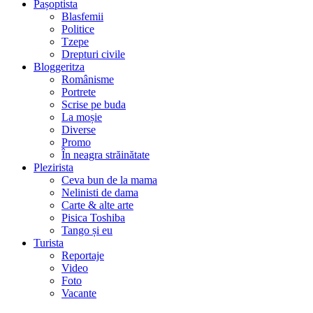
Pașoptista
Blasfemii
Politice
Tzepe
Drepturi civile
Bloggeritza
Românisme
Portrete
Scrise pe buda
La moșie
Diverse
Promo
În neagra străinătate
Plezirista
Ceva bun de la mama
Nelinisti de dama
Carte & alte arte
Pisica Toshiba
Tango și eu
Turista
Reportaje
Video
Foto
Vacante