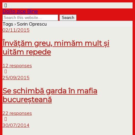
Dollo zice Bine
Tags › Sorin Oprescu
02/11/2015
Învățăm greu, mimăm mult și
uităm repede
12 responses
25/09/2015
Se schimbă garda în mafia
bucureșteană
22 responses
30/07/2014