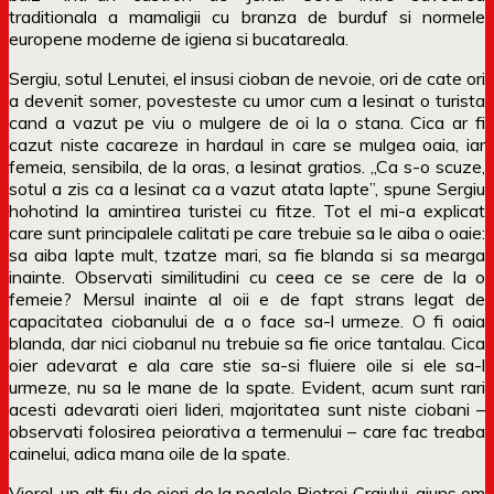
traditionala a mamaligii cu branza de burduf si normele
europene moderne de igiena si bucatareala.
Sergiu, sotul Lenutei, el insusi cioban de nevoie, ori de cate ori
a devenit somer, povesteste cu umor cum a lesinat o turista
cand a vazut pe viu o mulgere de oi la o stana. Cica ar fi
cazut niste cacareze in hardaul in care se mulgea oaia, iar
femeia, sensibila, de la oras, a lesinat gratios. „Ca s-o scuze,
sotul a zis ca a lesinat ca a vazut atata lapte”, spune Sergiu
hohotind la amintirea turistei cu fitze. Tot el mi-a explicat
care sunt principalele calitati pe care trebuie sa le aiba o oaie:
sa aiba lapte mult, tzatze mari, sa fie blanda si sa mearga
inainte. Observati similitudini cu ceea ce se cere de la o
femeie? Mersul inainte al oii e de fapt strans legat de
capacitatea ciobanului de a o face sa-l urmeze. O fi oaia
blanda, dar nici ciobanul nu trebuie sa fie orice tantalau. Cica
oier adevarat e ala care stie sa-si fluiere oile si ele sa-l
urmeze, nu sa le mane de la spate. Evident, acum sunt rari
acesti adevarati oieri lideri, majoritatea sunt niste ciobani –
observati folosirea peiorativa a termenului – care fac treaba
cainelui, adica mana oile de la spate.
Viorel, un alt fiu de oieri de la poalele Pietrei Craiului, ajuns om