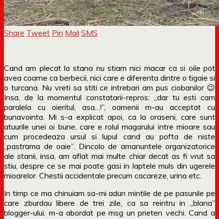
Share
Tweet
Pin
Mail
SMS
Cand am plecat la stana nu stiam nici macar ca si oile pot
avea coarne ca berbecii, nici care e diferenta dintre o tigaie si
o turcana. Nu vreti sa stiti ce intrebari am pus ciobanilor 😉
Insa, de la momentul constatarii-repros: „dar tu esti cam
paralela cu oieritul, asa…!”, oamenii m-au acceptat cu
bunavointa. Mi s-a explicat apoi, ca la oraseni, care sunt
atuurile unei oi bune, care e rolul magarului intre mioare sau
cum procedeaza ursul si lupul cand au pofta de niste
„pastrama de oaie”. Dincolo de amanuntele organizatorice
ale stanii, insa, am aflat mai multe chiar decat as fi vrut sa
stiu, despre ce se mai poate gasi in laptele muls din ugerele
mioarelor. Chestii accidentale precum cacareze, urina etc.
In timp ce ma chinuiam sa-mi adun mintile de pe pasunile pe
care zburdau libere de trei zile, ca sa reintru in „blana”
blogger-ului, m-a abordat pe msg un prieten vechi. Cand a