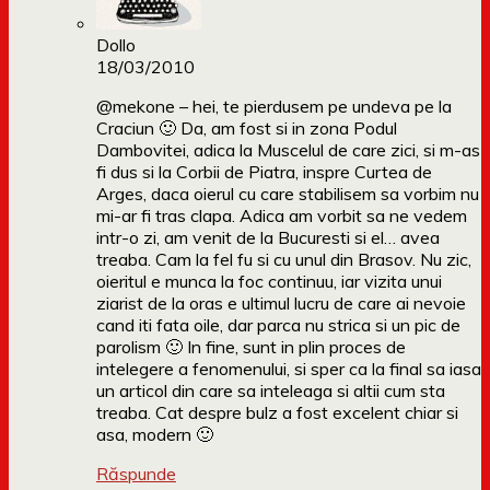
Dollo
18/03/2010
@mekone – hei, te pierdusem pe undeva pe la
Craciun 🙂 Da, am fost si in zona Podul
Dambovitei, adica la Muscelul de care zici, si m-as
fi dus si la Corbii de Piatra, inspre Curtea de
Arges, daca oierul cu care stabilisem sa vorbim nu
mi-ar fi tras clapa. Adica am vorbit sa ne vedem
intr-o zi, am venit de la Bucuresti si el… avea
treaba. Cam la fel fu si cu unul din Brasov. Nu zic,
oieritul e munca la foc continuu, iar vizita unui
ziarist de la oras e ultimul lucru de care ai nevoie
cand iti fata oile, dar parca nu strica si un pic de
parolism 🙂 In fine, sunt in plin proces de
intelegere a fenomenului, si sper ca la final sa iasa
un articol din care sa inteleaga si altii cum sta
treaba. Cat despre bulz a fost excelent chiar si
asa, modern 🙂
Răspunde