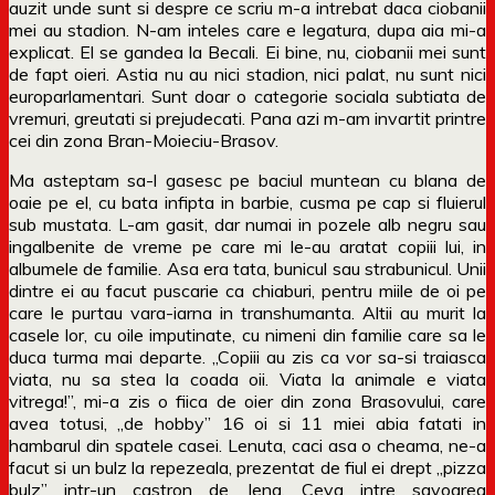
auzit unde sunt si despre ce scriu m-a intrebat daca ciobanii
mei au stadion. N-am inteles care e legatura, dupa aia mi-a
explicat. El se gandea la Becali. Ei bine, nu, ciobanii mei sunt
de fapt oieri. Astia nu au nici stadion, nici palat, nu sunt nici
europarlamentari. Sunt doar o categorie sociala subtiata de
vremuri, greutati si prejudecati. Pana azi m-am invartit printre
cei din zona Bran-Moieciu-Brasov.
Ma asteptam sa-l gasesc pe baciul muntean cu blana de
oaie pe el, cu bata infipta in barbie, cusma pe cap si fluierul
sub mustata. L-am gasit, dar numai in pozele alb negru sau
ingalbenite de vreme pe care mi le-au aratat copiii lui, in
albumele de familie. Asa era tata, bunicul sau strabunicul. Unii
dintre ei au facut puscarie ca chiaburi, pentru miile de oi pe
care le purtau vara-iarna in transhumanta. Altii au murit la
casele lor, cu oile imputinate, cu nimeni din familie care sa le
duca turma mai departe. „Copiii au zis ca vor sa-si traiasca
viata, nu sa stea la coada oii. Viata la animale e viata
vitrega!”, mi-a zis o fiica de oier din zona Brasovului, care
avea totusi, „de hobby” 16 oi si 11 miei abia fatati in
hambarul din spatele casei. Lenuta, caci asa o cheama, ne-a
facut si un bulz la repezeala, prezentat de fiul ei drept „pizza
bulz” intr-un castron de Jena. Ceva intre savoarea