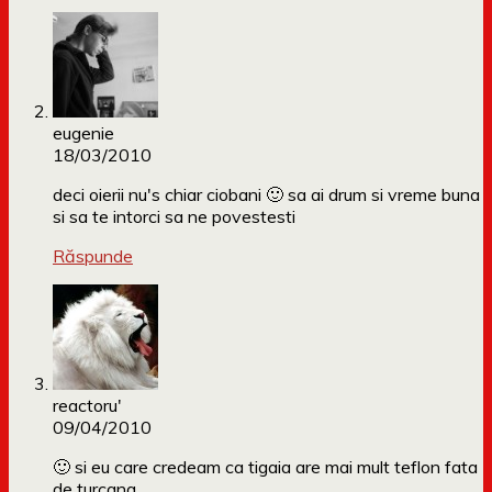
eugenie
18/03/2010
deci oierii nu's chiar ciobani 🙂 sa ai drum si vreme buna
si sa te intorci sa ne povestesti
Răspunde
reactoru'
09/04/2010
🙂 si eu care credeam ca tigaia are mai mult teflon fata
de turcana…