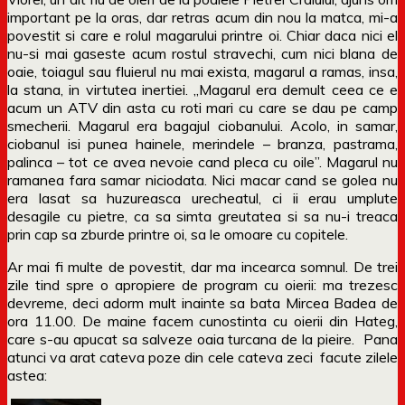
important pe la oras, dar retras acum din nou la matca, mi-a
povestit si care e rolul magarului printre oi. Chiar daca nici el
nu-si mai gaseste acum rostul stravechi, cum nici blana de
oaie, toiagul sau fluierul nu mai exista, magarul a ramas, insa,
la stana, in virtutea inertiei. „Magarul era demult ceea ce e
acum un ATV din asta cu roti mari cu care se dau pe camp
smecherii. Magarul era bagajul ciobanului. Acolo, in samar,
ciobanul isi punea hainele, merindele – branza, pastrama,
palinca – tot ce avea nevoie cand pleca cu oile”. Magarul nu
ramanea fara samar niciodata. Nici macar cand se golea nu
era lasat sa huzureasca urecheatul, ci ii erau umplute
desagile cu pietre, ca sa simta greutatea si sa nu-i treaca
prin cap sa zburde printre oi, sa le omoare cu copitele.
Ar mai fi multe de povestit, dar ma incearca somnul. De trei
zile tind spre o apropiere de program cu oierii: ma trezesc
devreme, deci adorm mult inainte sa bata Mircea Badea de
ora 11.00. De maine facem cunostinta cu oierii din Hateg,
care s-au apucat sa salveze oaia turcana de la pieire. Pana
atunci va arat cateva poze din cele cateva zeci facute zilele
astea: