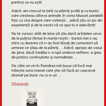
pretinzi ce nu ești!
Adică, am crescut la țară cu părinți școliți și cu bunici
care creșteau câteva animale, în zona Muscel, paralelă
fizic cu cea despre care vorbești ….adică știu un pic din
experiență și de la vecini că ce spui tu e adevărat!
Nu te cunosc atât de bine să știu dacă ai înțeles ceva
de la puținul rămas în munții noștri – bunicii mei s-au
stins cu durerea că n-au fost lăsați de comunism să
urmeze ce știau de la părinți …. Adică, apropo de vasul
de Jena, dacă tradiția s-a rupt undeva nefiresc, e greu
de pretins continuitate și normalitate …
De câte ori vin în România mă bucur că încă mai
trăiește sora mamei care știe să facă un cașcaval
afumat pe bune, nu cu e-uri ….
Răspunde