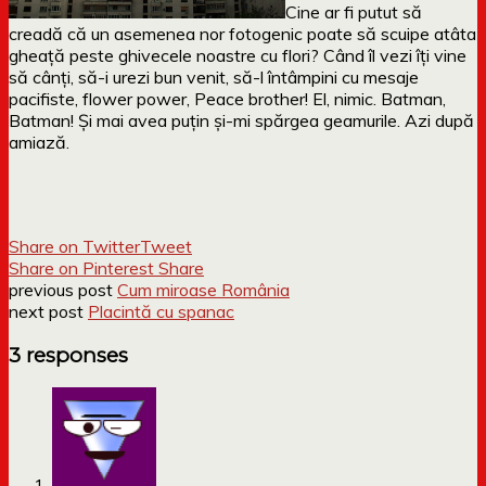
Cine ar fi putut să
creadă că un asemenea nor fotogenic poate să scuipe atâta
gheață peste ghivecele noastre cu flori? Când îl vezi îți vine
să cânți, să-i urezi bun venit, să-l întâmpini cu mesaje
pacifiste, flower power, Peace brother! El, nimic. Batman,
Batman! Și mai avea puțin și-mi spărgea geamurile. Azi după
amiază.
Share on Twitter
Tweet
Share on Pinterest
Share
previous post
Cum miroase România
next post
Placintă cu spanac
3 responses