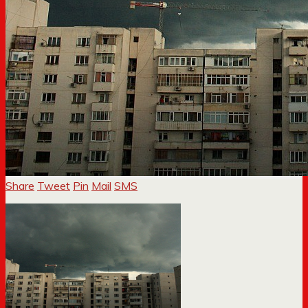
Share
Tweet
Pin
Mail
SMS