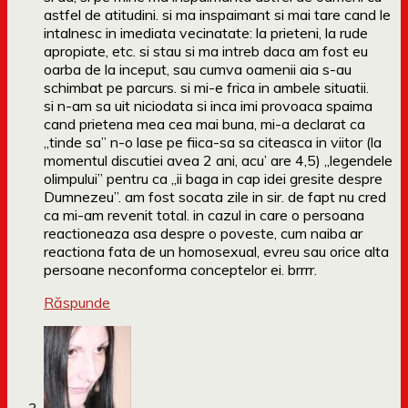
astfel de atitudini. si ma inspaimant si mai tare cand le
intalnesc in imediata vecinatate: la prieteni, la rude
apropiate, etc. si stau si ma intreb daca am fost eu
oarba de la inceput, sau cumva oamenii aia s-au
schimbat pe parcurs. si mi-e frica in ambele situatii.
si n-am sa uit niciodata si inca imi provoaca spaima
cand prietena mea cea mai buna, mi-a declarat ca
„tinde sa” n-o lase pe fiica-sa sa citeasca in viitor (la
momentul discutiei avea 2 ani, acu’ are 4,5) „legendele
olimpului” pentru ca „ii baga in cap idei gresite despre
Dumnezeu”. am fost socata zile in sir. de fapt nu cred
ca mi-am revenit total. in cazul in care o persoana
reactioneaza asa despre o poveste, cum naiba ar
reactiona fata de un homosexual, evreu sau orice alta
persoane neconforma conceptelor ei. brrrr.
Răspunde