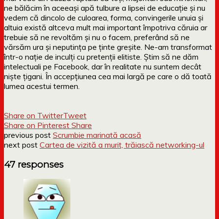
ne bălăcim în aceeași apă tulbure a lipsei de educație și nu
vedem că dincolo de culoarea, forma, convingerile unuia și
altuia există altceva mult mai important împotriva căruia ar
trebuie să ne revoltăm și nu o facem, preferând să ne
vărsăm ura și neputința pe ținte greșite. Ne-am transformat
într-o nație de inculți cu pretenții elitiste. Știm să ne dăm
intelectuali pe Facebook, dar în realitate nu suntem decât
niște țigani. În accepțiunea cea mai largă pe care o dă toată
lumea acestui termen.
Share on Twitter
Tweet
Share on Pinterest
Share
previous post
Scrumbie marinată acasă
next post
Cartea de vizită a murit, trăiască networking-ul
47 responses