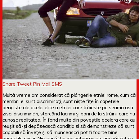
Share
Tweet
Pin
Mail
SMS
Multă vreme am considerat că plângerile etniei rome, cum că
membrii ei sunt discriminați, sunt niște fițe în capetele
oengiste ale acelei elite a etniei care trăiește pe seama așa
zisei discriminări, storcând lacrimi și bani de la străinii care nu
cunosc realitatea. În fond multe din poveștile acelora care au
reușit să-și depășească condiția și să demonstreze că sunt
capabili să învețe și să muncească pot fi foarte bine
poveștile oricui. Nici noi ăștia majoritarii nu ne-am născut cu