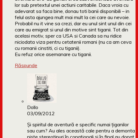
lor sub pretextul unei actiuni caritabile. Daca vroia cu
adevarat sa faca bine, donau toti banii disponibili – in
felul asta ajungea mult mai mult la cei care au nevoie.
Probabil nu it vine sa crezi, dar eu unul sint unul din cei
care au emigrat si unul din motive sint tiganii. Tot din
acelasi motiv, sper ca USA si Canada sa nu ridice
niciodata viza pentru cetatenii romani (nu ca am ceva
cu romanii cinstiti, ci cu tiganii).
Eu refuz orice asemanare cu tiganii.
Răspunde
Dollo
03/09/2012
Și spiritul de aventură e specific numai țiganilor
sau cum? Au ales această cale pentru a demonta
niște stereotipuri în conaționali și în final au donat