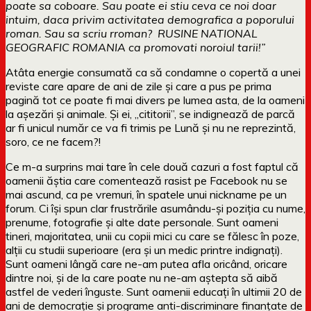
poate sa coboare. Sau poate ei stiu ceva ce noi doar
intuim, daca privim activitatea demografica a poporului
roman. Sau sa scriu rroman? RUSINE NATIONAL
GEOGRAFIC ROMANIA ca promovati noroiul tarii!”
Atâta energie consumată ca să condamne o copertă a unei
reviste care apare de ani de zile și care a pus pe prima
pagină tot ce poate fi mai divers pe lumea asta, de la oameni
la așezări și animale. Și ei, „cititorii”, se indignează de parcă
ar fi unicul număr ce va fi trimis pe Lună și nu ne reprezintă,
soro, ce ne facem?!
Ce m-a surprins mai tare în cele două cazuri a fost faptul că
oamenii ăștia care comentează rasist pe Facebook nu se
mai ascund, ca pe vremuri, în spatele unui nickname pe un
forum. Ci își spun clar frustrările asumându-și poziția cu nume,
prenume, fotografie și alte date personale. Sunt oameni
tineri, majoritatea, unii cu copii mici cu care se fălesc în poze,
alții cu studii superioare (era și un medic printre indignați).
Sunt oameni lângă care ne-am putea afla oricând, oricare
dintre noi, și de la care poate nu ne-am aștepta să aibă
astfel de vederi înguste. Sunt oamenii educați în ultimii 20 de
ani de democrație și programe anti-discriminare finanțate de