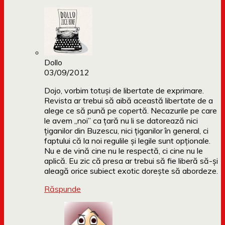
Dollo
03/09/2012
Dojo, vorbim totuși de libertate de exprimare.
Revista ar trebui să aibă această libertate de a
alege ce să pună pe copertă. Necazurile pe care
le avem „noi” ca țară nu li se datorează nici
țiganilor din Buzescu, nici țiganilor în general, ci
faptului că la noi regulile și legile sunt opționale.
Nu e de vină cine nu le respectă, ci cine nu le
aplică. Eu zic că presa ar trebui să fie liberă să-și
aleagă orice subiect exotic dorește să abordeze.
Răspunde