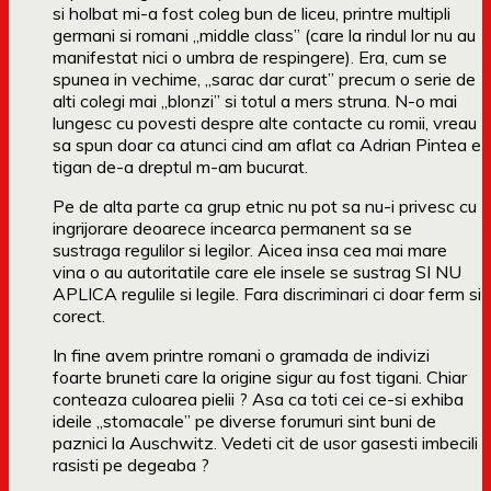
si holbat mi-a fost coleg bun de liceu, printre multipli
germani si romani „middle class” (care la rindul lor nu au
manifestat nici o umbra de respingere). Era, cum se
spunea in vechime, „sarac dar curat” precum o serie de
alti colegi mai „blonzi” si totul a mers struna. N-o mai
lungesc cu povesti despre alte contacte cu romii, vreau
sa spun doar ca atunci cind am aflat ca Adrian Pintea e
tigan de-a dreptul m-am bucurat.
Pe de alta parte ca grup etnic nu pot sa nu-i privesc cu
ingrijorare deoarece incearca permanent sa se
sustraga regulilor si legilor. Aicea insa cea mai mare
vina o au autoritatile care ele insele se sustrag SI NU
APLICA regulile si legile. Fara discriminari ci doar ferm si
corect.
In fine avem printre romani o gramada de indivizi
foarte bruneti care la origine sigur au fost tigani. Chiar
conteaza culoarea pielii ? Asa ca toti cei ce-si exhiba
ideile „stomacale” pe diverse forumuri sint buni de
paznici la Auschwitz. Vedeti cit de usor gasesti imbecili
rasisti pe degeaba ?