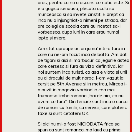
oras, pentru ca nu a ascuns ce natie este. Si
e o gagica serioasa, plecata acolo sa
munceasca si sa invete cinstit. E drept ca
inca nu a injunghiat-o nimeni pe strada, dar
are colegi de scoala care au incetat sa-i
vorbeasca, dupa luni in care erau numai
lapte si miere.
Am stat aproape un an juma’ intr-o tara in
care nu ne-am facut inca de bafta. Am dat
de tigani si aici si ma ‘bucur’ ca jegurile astea
care cersesc si fura au viza ‘definitiva’, iar
noi suntem inca turisti. ca asa e viata si unii
au al dracului de mult noroc. I-am vazut la
cersit pe 5th Avenue si in metrou, Mircea i-
a auzit in magazin vorbind in cea mai
frumoasa limba romana „hai de aici, ca nu
avem ce fura”. Din fericire sunt inca o carca
de romani cu familii, cu servicii, care platesc
taxe si sunt cetateni OK.
Si aici nu mi-a fost NICIODATA frica sa
spun ca sunt romanca, ma laud cu prima