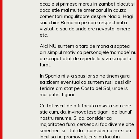
ocazie si primesc mereu in zambet placut si,
daca stie mai multe americanul in cauza,
comentarii magulitoare despre Nadia, Hagi
sau chiar Romania pe care respectivul a
vizitat-o sau de unde are nevasta, ginere
etc.
Aici NU suntem o tara de mana a saptea
din simplul motiv ca personajele ‘nomade’ nu
au scapat atat de repede la viza si apoi la
furat.
In Spania ni s-a spus iar sa ne tinem gura,
sa zicem eventual ca suntem rusi, desi din
fericire am stat pe Costa del Sol, unde is
mai putini tigani.
Cu tot riscul de a fi facuta rasista sau cine
stie cum, da, invinovatesc tiganii de ‘bunul’
nostru renume. Si da, consider ca
majoritatea fura, cersesc si fac diverse alte
smecherii si .. tot da .. consider ca nu-si au
locul sa fie promovati, ci-si au locul in