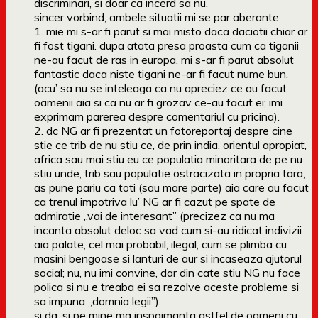
discriminari, si doar ca incerd sa nu.
sincer vorbind, ambele situatii mi se par aberante:
1. mie mi s-ar fi parut si mai misto daca daciotii chiar ar
fi fost tigani. dupa atata presa proasta cum ca tiganii
ne-au facut de ras in europa, mi s-ar fi parut absolut
fantastic daca niste tigani ne-ar fi facut nume bun.
(acu’ sa nu se inteleaga ca nu apreciez ce au facut
oamenii aia si ca nu ar fi grozav ce-au facut ei; imi
exprimam parerea despre comentariul cu pricina).
2. dc NG ar fi prezentat un fotoreportaj despre cine
stie ce trib de nu stiu ce, de prin india, orientul apropiat,
africa sau mai stiu eu ce populatia minoritara de pe nu
stiu unde, trib sau populatie ostracizata in propria tara,
as pune pariu ca toti (sau mare parte) aia care au facut
ca trenul impotriva lu’ NG ar fi cazut pe spate de
admiratie „vai de interesant” (precizez ca nu ma
incanta absolut deloc sa vad cum si-au ridicat indivizii
aia palate, cel mai probabil, ilegal, cum se plimba cu
masini bengoase si lanturi de aur si incaseaza ajutorul
social; nu, nu imi convine, dar din cate stiu NG nu face
polica si nu e treaba ei sa rezolve aceste probleme si
sa impuna „domnia legii”).
si da, si pe mine ma inspaimanta astfel de oameni cu