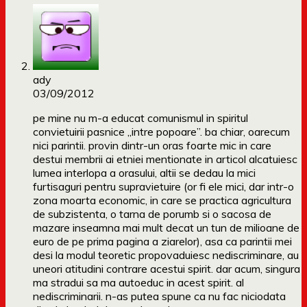
ady
03/09/2012
pe mine nu m-a educat comunismul in spiritul
convietuirii pasnice „intre popoare”. ba chiar, oarecum
nici parintii. provin dintr-un oras foarte mic in care
destui membrii ai etniei mentionate in articol alcatuiesc
lumea interlopa a orasului, altii se dedau la mici
furtisaguri pentru supravietuire (or fi ele mici, dar intr-o
zona moarta economic, in care se practica agricultura
de subzistenta, o tarna de porumb si o sacosa de
mazare inseamna mai mult decat un tun de milioane de
euro de pe prima pagina a ziarelor), asa ca parintii mei
desi la modul teoretic propovaduiesc nediscriminare, au
uneori atitudini contrare acestui spirit. dar acum, singura
ma stradui sa ma autoeduc in acest spirit. al
nediscriminarii. n-as putea spune ca nu fac niciodata