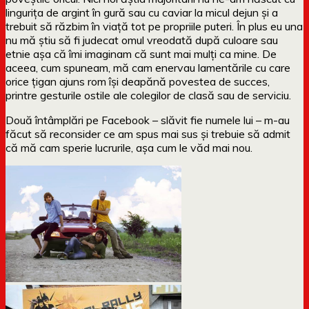
lingurița de argint în gură sau cu caviar la micul dejun și a
trebuit să răzbim în viață tot pe propriile puteri. În plus eu una
nu mă știu să fi judecat omul vreodată după culoare sau
etnie așa că îmi imaginam că sunt mai mulți ca mine. De
aceea, cum spuneam, mă cam enervau lamentările cu care
orice țigan ajuns rom își deapănă povestea de succes,
printre gesturile ostile ale colegilor de clasă sau de serviciu.
Două întâmplări pe Facebook – slăvit fie numele lui – m-au
făcut să reconsider ce am spus mai sus și trebuie să admit
că mă cam sperie lucrurile, așa cum le văd mai nou.