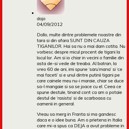
dojo
04/09/2012
Dollo, multe dintre problemele noastre din
tara si din afara SUNT DIN CAUZA
TIGANILOR. Hai sa nu o mai dam cotita. Nu
vorbesc despre micul procent de tigani la
locul lor. Am si io chiar in vecini o familie din
asta de-si vede de treaba. Al batran, la
vreo 60 de ani, imi spune ‘saru’mana’ si ‘ce
mai faceti’ si e unul dintre putinii tigani pe
care cainele meu nu-i maraie, chiar se duce
sa-l mangaie si sa se joace cu el. Ceea ce
spune destule, tinand cont ca am o potaie
destul de ‘rasista’ si de scarboasa cu
oamenii in general.
Vreau sa merg in Franta si ma gandesc
daca e o idee buna. Am o prietena in Italia
care mi-a spus ca DEJA a avut probleme in