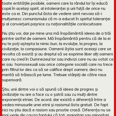
toate entitățile posibile, oameni care la rândul lor își educă
copiii în același spirit, al intoleranței și urii față de orice nu
este ca ei. Din punctul ăsta de vedere simt nevoia să-i
mulțumesc comunismului că m-a educat în spiritul toleranței
și al conviețuirii pașnice cu naționalitățile conlocuitoare.
Nu știu voi, dar pe mine una mă înspăimântă ideea de a trăi
printre astfel de oameni. Mă înspăimântă pentru că de la ei
nu te poți aștepta la nimic bun, la evoluție, la progres, la
civilizație, la compasiune. Oamenii ăștia sunt aceiași care se
revolta că există și au dreptul să se exprime liber alți oameni
care nu cred în Dumnezeul lor sau indivizi care nu au votat ca
ei sau homosexuali sau orice categorie socială care nu trece
prin filtrul lor des ca să se califice drept oameni, deci nu
merită să trăiască pe lume. Trebuie stârpiți de către rasa
superioară.
Știu, unii dintre voi o să spună că ideea de progres și
civilizație nu are a face cu o șatră sau cu mulți dintre
exponenții etniei. De acord, dar există o diferență între a
vedea minusurile unei etnii și rasismul ăsta gratuit. De fapt
nici nu știu dacă e rasism sau prostie crasă. Diferența nu se
mai vede din cauza faptului că toți, majoritari sau minoritari,