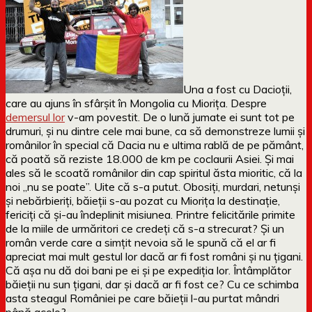
Una a fost cu Dacioții,
care au ajuns în sfârșit în Mongolia cu Miorița. Despre
demersul lor
v-am povestit. De o lună jumate ei sunt tot pe
drumuri, și nu dintre cele mai bune, ca să demonstreze lumii și
românilor în special că Dacia nu e ultima rablă de pe pământ,
că poată să reziste 18.000 de km pe coclaurii Asiei. Și mai
ales să le scoată românilor din cap spiritul ăsta mioritic, că la
noi „nu se poate”. Uite că s-a putut. Obosiți, murdari, netunși
și nebărbieriți, băieții s-au pozat cu Miorița la destinație,
fericiți că și-au îndeplinit misiunea. Printre felicitările primite
de la miile de urmăritori ce credeți că s-a strecurat? Și un
român verde care a simțit nevoia să le spună că el ar fi
apreciat mai mult gestul lor dacă ar fi fost români și nu țigani.
Că așa nu dă doi bani pe ei și pe expediția lor. Întâmplător
băieții nu sun țigani, dar și dacă ar fi fost ce? Cu ce schimba
asta steagul României pe care băieții l-au purtat mândri
până acolo?