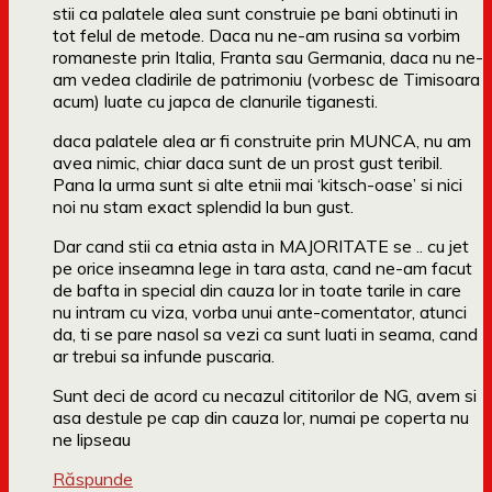
stii ca palatele alea sunt construie pe bani obtinuti in
tot felul de metode. Daca nu ne-am rusina sa vorbim
romaneste prin Italia, Franta sau Germania, daca nu ne-
am vedea cladirile de patrimoniu (vorbesc de Timisoara
acum) luate cu japca de clanurile tiganesti.
daca palatele alea ar fi construite prin MUNCA, nu am
avea nimic, chiar daca sunt de un prost gust teribil.
Pana la urma sunt si alte etnii mai ‘kitsch-oase’ si nici
noi nu stam exact splendid la bun gust.
Dar cand stii ca etnia asta in MAJORITATE se .. cu jet
pe orice inseamna lege in tara asta, cand ne-am facut
de bafta in special din cauza lor in toate tarile in care
nu intram cu viza, vorba unui ante-comentator, atunci
da, ti se pare nasol sa vezi ca sunt luati in seama, cand
ar trebui sa infunde puscaria.
Sunt deci de acord cu necazul cititorilor de NG, avem si
asa destule pe cap din cauza lor, numai pe coperta nu
ne lipseau
Răspunde