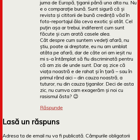
juma de Europă, țiganii până una alta nu. Nu
e o comparație bună. Sunt sigură că și
revista și cititorii de bună credință văd în
foto-reportajul ăla ceva exotic și atât. Cel
puțin așa ar trebui, indiferent cum sunt
făcute și cum arată casele alea.
Cât despre cum suntem vedeți afară, nu
știu, poate ai dreptate, eu nu am umblat
atâta pe afară, dar de câte ori am ieșit nu
mi s-a întâmplat să fiu discriminată pentru
că am zis de unde sunt. Dar aș zice că
viața noastră e de rahat și în țară – sau în
primul rând aici – din cauza noastră, a
tuturor, nu din cauza țiganilor. Deci de asta
zic, nu cumva cam exagerăm și noi cu
rasismul ăsta? 😉
Răspunde
Lasă un răspuns
Adresa ta de email nu va fi publicată.
Câmpurile obligatorii