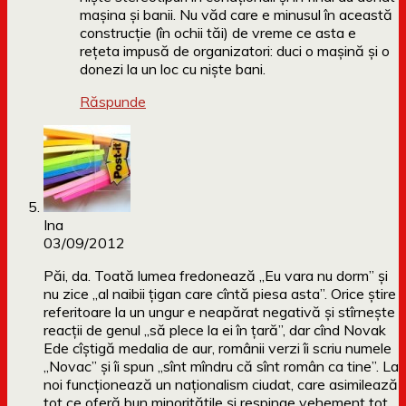
mașina și banii. Nu văd care e minusul în această
construcție (în ochii tăi) de vreme ce asta e
rețeta impusă de organizatori: duci o mașină și o
donezi la un loc cu niște bani.
Răspunde
Ina
03/09/2012
Păi, da. Toată lumea fredonează „Eu vara nu dorm” și
nu zice „al naibii țigan care cîntă piesa asta”. Orice știre
referitoare la un ungur e neapărat negativă și stîrnește
reacții de genul „să plece la ei în țară”, dar cînd Novak
Ede cîștigă medalia de aur, românii verzi îi scriu numele
„Novac” și îi spun „sînt mîndru că sînt român ca tine”. La
noi funcționează un naționalism ciudat, care asimilează
tot ce oferă bun minoritățile și respinge vehement tot