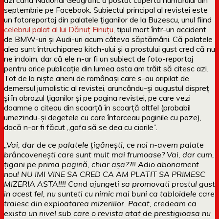
septembrie pe Facebook. Subiectul principal al revistei este
un fotoreportaj din palatele țiganilor de la Buzescu, unul fiind
celebrul palat al lui Dănuț Finuțu
, tipul mort într-un accident
de BMW-uri și Audi-uri acum câteva săptămâni. Că palatele
alea sunt întruchiparea kitch-ului și a prostului gust cred că nu
ne îndoim, dar că ele n-ar fi un subiect de foto-reportaj
pentru orice publicație din lumea asta am trăit să citesc azi.
Tot de la niște arieni de românași care s-au oripilat de
demersul jurnalistic al revistei, aruncându-și augustul dispreț
și în obrazul țiganilor și pe pagina revistei, pe care vezi
doamne o citeau din scoarță în scoarță altfel (probabil
umezindu-și degetele cu care întorceau paginile cu poze),
dacă n-ar fi făcut „gafa să se dea cu ciorile”.
„Vai, dar de ce palatele țigănești, ce noi n-avem palate
brâncovenești care sunt mult mai frumoase? Vai, dar cum,
țigani pe prima pagină, chiar așa??!! Adio abonament
nou! NU IMI VINE SA CRED CA AM PLATIT SA PRIMESC
MIZERIA ASTA!!!! Cand ajungeti sa promovati prostul gust
in acest fel, nu sunteti cu nimic mai buni ca tabloidele care
traiesc din exploatarea mizeriilor. Pacat, credeam ca
exista un nivel sub care o revista atat de prestigioasa nu