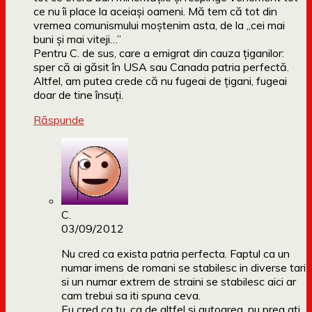
ce nu îi place la aceiași oameni. Mă tem că tot din
vremea comunismului moștenim asta, de la „cei mai
buni și mai viteji…”
Pentru C. de sus, care a emigrat din cauza țiganilor:
sper că ai găsit în USA sau Canada patria perfectă.
Altfel, am putea crede că nu fugeai de țigani, fugeai
doar de tine însuți.
Răspunde
C.
03/09/2012
Nu cred ca exista patria perfecta. Faptul ca un
numar imens de romani se stabilesc in diverse tari
si un numar extrem de straini se stabilesc aici ar
cam trebui sa iti spuna ceva.
Eu cred ca tu, ca de altfel si autoarea, nu prea ati