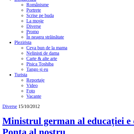
Românisme
Portrete
Scrise pe buda
La moșie
Diverse
Promo
În neagra străinătate
Plezirista
Ceva bun de la mama
Nelinisti de dama
Carte & alte arte
Pisica Toshiba
Tango și eu
Turista
Reportaje
Video
Foto
Vacante
Diverse
15/10/2012
Ministrul german al educației e 
Ponta al nostru