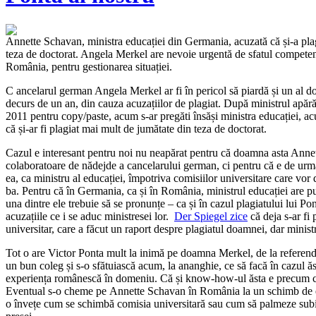
Annette Schavan, ministra educației din Germania, acuzată că și-a pla
teza de doctorat. Angela Merkel are nevoie urgentă de sfatul competen
România, pentru gestionarea situației.
C
ancelarul german Angela Merkel ar fi în pericol să piardă și un al do
decurs de un an, din cauza acuzațiilor de plagiat. După ministrul apără
2011 pentru copy/paste, acum s-ar pregăti însăși ministra educației, acu
că și-ar fi plagiat mai mult de jumătate din teza de doctorat.
Cazul e interesant pentru noi nu neapărat pentru că doamna asta Annet
colaboratoare de nădejde a cancelarului german, ci pentru că e de urmă
ea, ca ministru al educației, împotriva comisiilor universitare care vor
ba. Pentru că în Germania, ca și în România, ministrul educației are put
una dintre ele trebuie să se pronunțe – ca și în cazul plagiatului lui Pon
acuzațiile ce i se aduc ministresei lor.
Der Spiegel zice
că deja s-ar fi
universitar, care a făcut un raport despre plagiatul doamnei, dar minis
Tot o are Victor Ponta mult la inimă pe doamna Merkel, de la referendu
un bun coleg și s-o sfătuiască acum, la ananghie, ce să facă în cazul ăs
experiența românescă în domeniu. Că și know-how-ul ăsta e precum c
Eventual s-o cheme pe Annette Schavan în România la un schimb de 
o învețe cum se schimbă comisia universitară sau cum să palmeze subiec