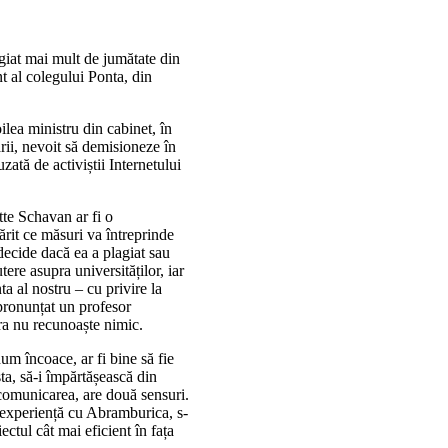
giat mai mult de jumătate din
t al colegului Ponta, din
ilea ministru din cabinet, în
rii, nevoit să demisioneze în
zată de activiștii Internetului
te Schavan ar fi o
rit ce măsuri va întreprinde
 decide dacă ea a plagiat sau
ere asupra universităților, iar
ta al nostru – cu privire la
 pronunțat un profesor
tra nu recunoaște nimic.
m încoace, ar fi bine să fie
ta, să-i împărtășească din
omunicarea, are două sensuri.
experiență cu Abramburica, s-
tul cât mai eficient în fața