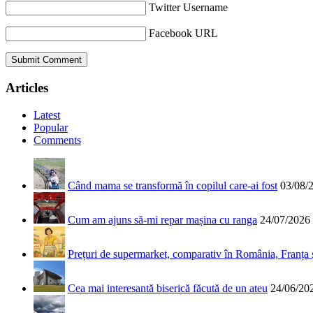
Twitter Username
Facebook URL
Articles
Latest
Popular
Comments
Când mama se transformă în copilul care-ai fost
03/08/
Cum am ajuns să-mi repar mașina cu ranga
24/07/2026
Prețuri de supermarket, comparativ în România, Franța
Cea mai interesantă biserică făcută de un ateu
24/06/20