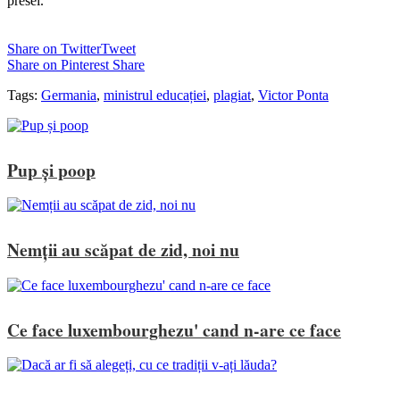
presei.
Share on Twitter
Tweet
Share on Pinterest
Share
Tags:
Germania
,
ministrul educației
,
plagiat
,
Victor Ponta
Pup și poop
Nemții au scăpat de zid, noi nu
Ce face luxembourghezu' cand n-are ce face