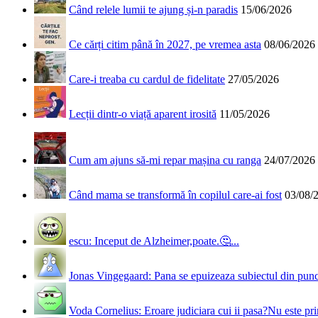
Când relele lumii te ajung și-n paradis
15/06/2026
Ce cărți citim până în 2027, pe vremea asta
08/06/2026
Care-i treaba cu cardul de fidelitate
27/05/2026
Lecții dintr-o viață aparent irosită
11/05/2026
Cum am ajuns să-mi repar mașina cu ranga
24/07/2026
Când mama se transformă în copilul care-ai fost
03/08/
escu: Inceput de Alzheimer,poate.🤔...
Jonas Vingegaard: Pana se epuizeaza subiectul din punct
Voda Cornelius: Eroare judiciara cui ii pasa?Nu este prim