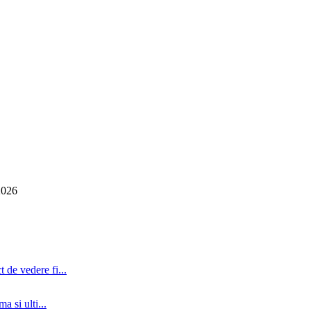
2026
 de vedere fi...
a si ulti...