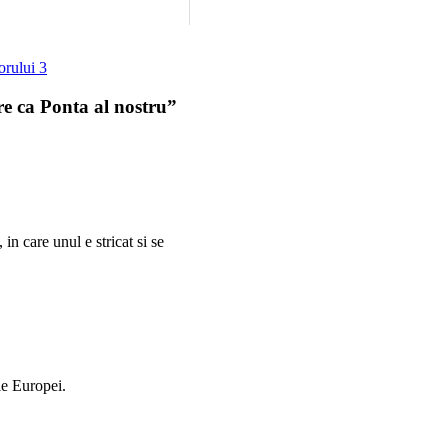
orului 3
re ca Ponta al nostru”
in care unul e stricat si se
le Europei.