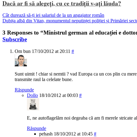
Dacă ar fi să alegeți, cu ce tradiții v-ați lăuda?
Cât durează să-ți iei salariul de la un angajator român
Dubița albă din Vitan, monumentul neputinței poliției și Primăriei sect
3 Responses to “Ministrul german al educației e dotto
Subscribe
Om bun
17/10/2012 at 20:11
#
Sunt uimit ! chiar si nemtii ? vad Europa ca un cos plin cu mere, 
transmite raul la celelate bune.
Răspunde
Dollo
18/10/2012 at 00:03
#
E, ne autoflagelăm noi degeaba că am fi merele stricate a
Răspunde
pehash
18/10/2012 at 10:45
#