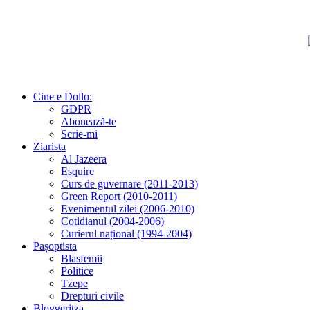
Cine e Dollo:
GDPR
Abonează-te
Scrie-mi
Ziarista
Al Jazeera
Esquire
Curs de guvernare (2011-2013)
Green Report (2010-2011)
Evenimentul zilei (2006-2010)
Cotidianul (2004-2006)
Curierul național (1994-2004)
Pașoptista
Blasfemii
Politice
Tzepe
Drepturi civile
Bloggeritza