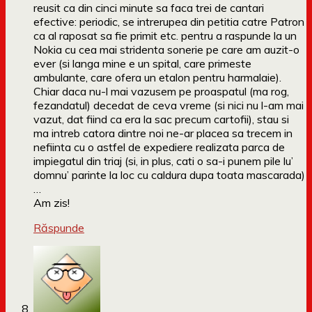
reusit ca din cinci minute sa faca trei de cantari
efective: periodic, se intrerupea din petitia catre Patron
ca al raposat sa fie primit etc. pentru a raspunde la un
Nokia cu cea mai stridenta sonerie pe care am auzit-o
ever (si langa mine e un spital, care primeste
ambulante, care ofera un etalon pentru harmalaie).
Chiar daca nu-l mai vazusem pe proaspatul (ma rog,
fezandatul) decedat de ceva vreme (si nici nu l-am mai
vazut, dat fiind ca era la sac precum cartofii), stau si
ma intreb catora dintre noi ne-ar placea sa trecem in
nefiinta cu o astfel de expediere realizata parca de
impiegatul din triaj (si, in plus, cati o sa-i punem pile lu’
domnu’ parinte la loc cu caldura dupa toata mascarada)
…
Am zis!
Răspunde