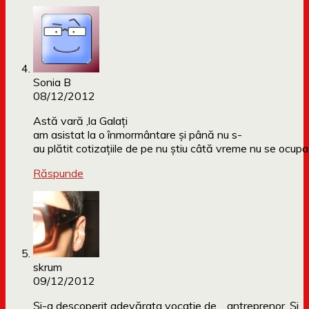
Sonia B
08/12/2012
Astă vară ,la Galați
am asistat la o înmormântare și până nu s-
au plătit cotizațiile de pe nu știu câtă vreme nu se ocupa
Răspunde
skrum
09/12/2012
Şi-a descoperit adevărata vocaţie de… antreprenor. Şi