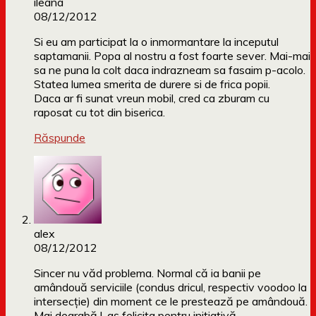
ileana
08/12/2012
Si eu am participat la o inmormantare la inceputul
saptamanii. Popa al nostru a fost foarte sever. Mai-mai
sa ne puna la colt daca indrazneam sa fasaim p-acolo.
Statea lumea smerita de durere si de frica popii.
Daca ar fi sunat vreun mobil, cred ca zburam cu
raposat cu tot din biserica.
Răspunde
alex
08/12/2012
Sincer nu văd problema. Normal că ia banii pe
amândouă serviciile (condus dricul, respectiv voodoo la
intersecție) din moment ce le prestează pe amândouă.
Mai degrabă l-aș felicita pentru inițiativă.