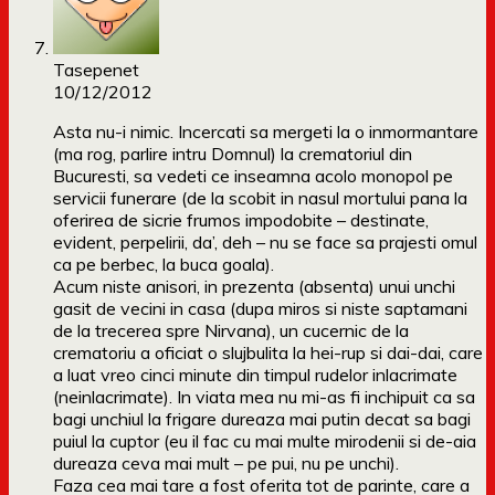
Tasepenet
10/12/2012
Asta nu-i nimic. Incercati sa mergeti la o inmormantare
(ma rog, parlire intru Domnul) la crematoriul din
Bucuresti, sa vedeti ce inseamna acolo monopol pe
servicii funerare (de la scobit in nasul mortului pana la
oferirea de sicrie frumos impodobite – destinate,
evident, perpelirii, da’, deh – nu se face sa prajesti omul
ca pe berbec, la buca goala).
Acum niste anisori, in prezenta (absenta) unui unchi
gasit de vecini in casa (dupa miros si niste saptamani
de la trecerea spre Nirvana), un cucernic de la
crematoriu a oficiat o slujbulita la hei-rup si dai-dai, care
a luat vreo cinci minute din timpul rudelor inlacrimate
(neinlacrimate). In viata mea nu mi-as fi inchipuit ca sa
bagi unchiul la frigare dureaza mai putin decat sa bagi
puiul la cuptor (eu il fac cu mai multe mirodenii si de-aia
dureaza ceva mai mult – pe pui, nu pe unchi).
Faza cea mai tare a fost oferita tot de parinte, care a