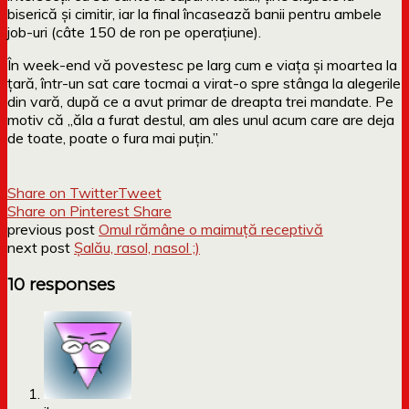
biserică și cimitir, iar la final încasează banii pentru ambele
job-uri (câte 150 de ron pe operațiune).
În week-end vă povestesc pe larg cum e viața și moartea la
țară, într-un sat care tocmai a virat-o spre stânga la alegerile
din vară, după ce a avut primar de dreapta trei mandate. Pe
motiv că „ăla a furat destul, am ales unul acum care are deja
de toate, poate o fura mai puțin.”
Share on Twitter
Tweet
Share on Pinterest
Share
previous post
Omul rămâne o maimuță receptivă
next post
Șalău, rasol, nasol ;)
10 responses