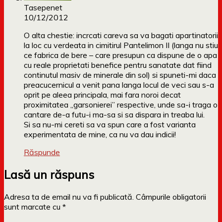
Tasepenet
10/12/2012
O alta chestie: incrcati careva sa va bagati apartinatorii
la loc cu verdeata in cimitirul Pantelimon II (langa nu stiu
ce fabrica de bere – care presupun ca dispune de o apa
cu reale proprietati benefice pentru sanatate dat fiind
continutul masiv de minerale din sol) si spuneti-mi daca
preacucernicul a venit pana langa locul de veci sau s-a
oprit pe aleea principala, mai fara noroi decat
proximitatea „garsonierei” respective, unde sa-i traga o
cantare de-a futu-i ma-sa si sa dispara in treaba lui.
Si sa nu-mi cereti sa va spun care a fost varianta
experimentata de mine, ca nu va dau indicii!
Răspunde
Lasă un răspuns
Adresa ta de email nu va fi publicată.
Câmpurile obligatorii
sunt marcate cu
*