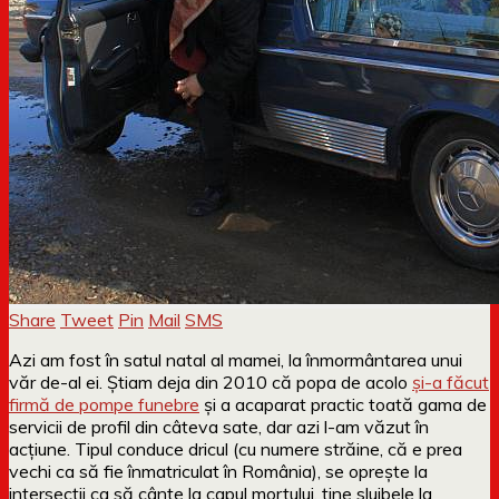
Share
Tweet
Pin
Mail
SMS
Azi am fost în satul natal al mamei, la înmormântarea unui
văr de-al ei. Știam deja din 2010 că popa de acolo
și-a făcut
firmă de pompe funebre
și a acaparat practic toată gama de
servicii de profil din câteva sate, dar azi l-am văzut în
acțiune. Tipul conduce dricul (cu numere străine, că e prea
vechi ca să fie înmatriculat în România), se oprește la
intersecții ca să cânte la capul mortului, ține slujbele la