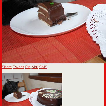
Share
Tweet
Pin
Mail
SMS