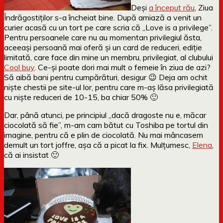
Deși
a început rău
, Ziua
Îndrăgostiților s-a încheiat bine. După amiază a venit un
curier acasă cu un tort pe care scria că „Love is a privilege”.
Pentru persoanele care nu au momentan privilegiul ăsta,
aceeași persoană mai oferă și un card de reduceri, ediție
limitată, care face din mine un membru, privilegiat, al clubului
Cool buy
. Ce-și poate dori mai mult o femeie în ziua de azi?
Să aibă bani pentru cumpărături, desigur 😉 Deja am ochit
niște chestii pe site-ul lor, pentru care m-aș lăsa privilegiată
cu niște reduceri de 10-15, ba chiar 50% 🙂
Dar, până atunci, pe principiul „dacă dragoste nu e, măcar
ciocolată să fie”, m-am cam bătut cu Toshiba pe tortul din
imagine, pentru că e plin de ciocolată. Nu mai mâncasem
demult un tort joffre, așa că a picat la fix. Mulțumesc,
Elena
,
că ai insistat 🙂