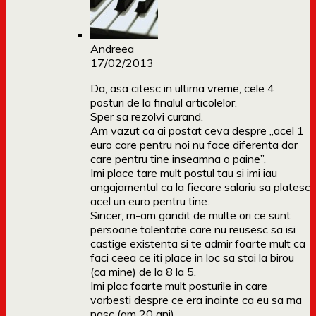
Andreea
17/02/2013
Da, asa citesc in ultima vreme, cele 4
posturi de la finalul articolelor.
Sper sa rezolvi curand.
Am vazut ca ai postat ceva despre „acel 1
euro care pentru noi nu face diferenta dar
care pentru tine inseamna o paine”.
Imi place tare mult postul tau si imi iau
angajamentul ca la fiecare salariu sa platesc
acel un euro pentru tine.
Sincer, m-am gandit de multe ori ce sunt
persoane talentate care nu reusesc sa isi
castige existenta si te admir foarte mult ca
faci ceea ce iti place in loc sa stai la birou
(ca mine) de la 8 la 5.
Imi plac foarte mult posturile in care
vorbesti despre ce era inainte ca eu sa ma
nasc (am 20 ani).