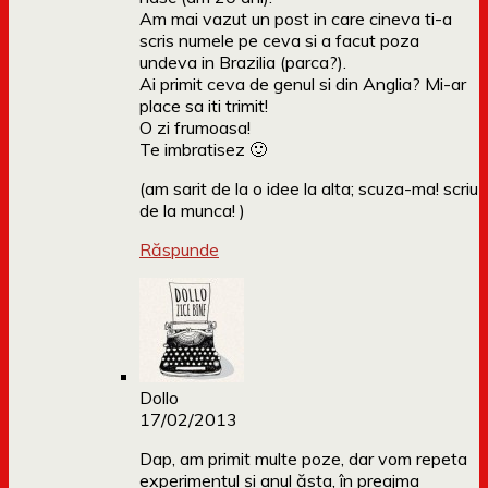
Am mai vazut un post in care cineva ti-a
scris numele pe ceva si a facut poza
undeva in Brazilia (parca?).
Ai primit ceva de genul si din Anglia? Mi-ar
place sa iti trimit!
O zi frumoasa!
Te imbratisez 🙂
(am sarit de la o idee la alta; scuza-ma! scriu
de la munca! )
Răspunde
Dollo
17/02/2013
Dap, am primit multe poze, dar vom repeta
experimentul și anul ăsta, în preajma