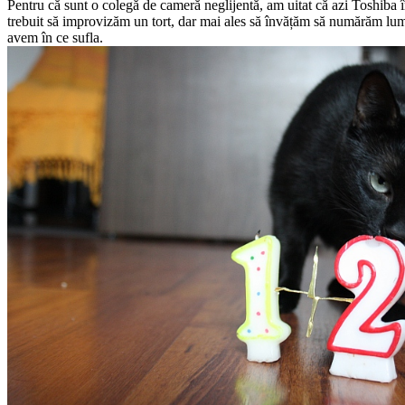
Pentru că sunt o colegă de cameră neglijentă, am uitat că azi Toshiba î
trebuit să improvizăm un tort, dar mai ales să învățăm să numărăm lumân
avem în ce sufla.