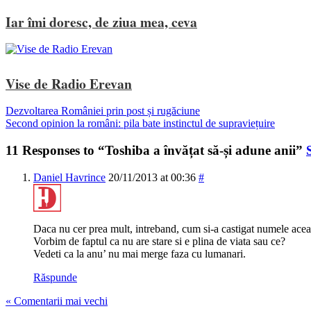
Iar îmi doresc, de ziua mea, ceva
Vise de Radio Erevan
Dezvoltarea României prin post și rugăciune
Second opinion la români: pila bate instinctul de supraviețuire
11 Responses to “Toshiba a învățat să-și adune anii”
Daniel Havrince
20/11/2013 at 00:36
#
Daca nu cer prea mult, intreband, cum si-a castigat numele ace
Vorbim de faptul ca nu are stare si e plina de viata sau ce?
Vedeti ca la anu’ nu mai merge faza cu lumanari.
Răspunde
« Comentarii mai vechi