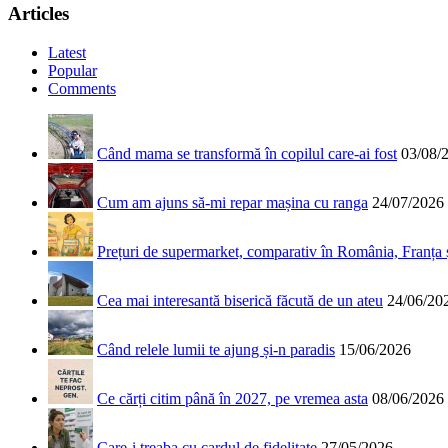
Articles
Latest
Popular
Comments
Când mama se transformă în copilul care-ai fost
03/08/
Cum am ajuns să-mi repar mașina cu ranga
24/07/2026
Prețuri de supermarket, comparativ în România, Franța
Cea mai interesantă biserică făcută de un ateu
24/06/20
Când relele lumii te ajung și-n paradis
15/06/2026
Ce cărți citim până în 2027, pe vremea asta
08/06/2026
Care-i treaba cu cardul de fidelitate
27/05/2026