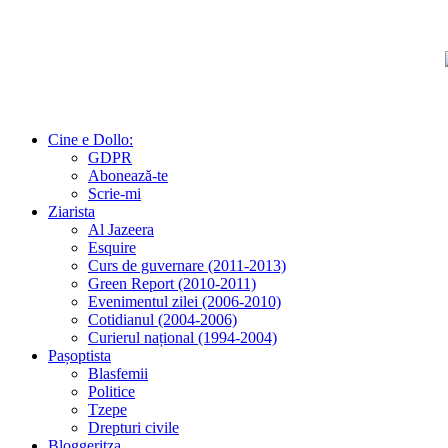
Cine e Dollo:
GDPR
Abonează-te
Scrie-mi
Ziarista
Al Jazeera
Esquire
Curs de guvernare (2011-2013)
Green Report (2010-2011)
Evenimentul zilei (2006-2010)
Cotidianul (2004-2006)
Curierul național (1994-2004)
Pașoptista
Blasfemii
Politice
Tzepe
Drepturi civile
Bloggeritza