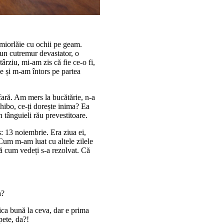
 miorlăie cu ochii pe geam.
 un cutremur devastator, o
rziu, mi-am zis că fie ce-o fi,
e și m-am întors pe partea
fară. Am mers la bucătărie, n-a
hibo, ce-ți dorește inima? Ea
tânguieli rău prevestitoare.
s: 13 noiembrie. Era ziua ei,
 Cum m-am luat cu altele zilele
pă cum vedeți s-a rezolvat. Că
a?
tica bună la ceva, dar e prima
pete, da?!