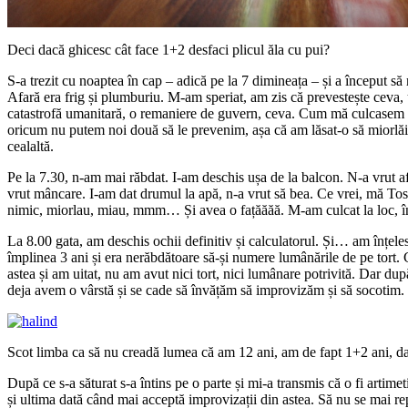
Deci dacă ghicesc cât face 1+2 desfaci plicul ăla cu pui?
S-a trezit cu noaptea în cap – adică pe la 7 dimineața – și a început să
Afară era frig și plumburiu. M-am speriat, am zis că prevestește ceva,
catastrofă umanitară, o remaniere de guvern, ceva. Cum mă culcasem tâ
oricum nu putem noi două să le prevenim, așa că am lăsat-o să miorlăi
cealaltă.
Pe la 7.30, n-am mai răbdat. I-am deschis ușa de la balcon. N-a vrut a
vrut mâncare. I-am dat drumul la apă, n-a vrut să bea. Ce vrei, mă Tos
nimic, miorlau, miau, mmm… Și avea o fațăăăă. M-am culcat la loc, în 
La 8.00 gata, am deschis ochii definitiv și calculatorul. Și… am înțele
împlinea 3 ani și era nerăbdătoare să-și numere lumânările de pe tort.
astea și am uitat, nu am avut nici tort, nici lumânare potrivită. Dar du
deja avem o vârstă și se cade să învățăm să improvizăm și să socotim.
Scot limba ca să nu creadă lumea că am 12 ani, am de fapt 1+2 ani, d
După ce s-a săturat s-a întins pe o parte și mi-a transmis că o fi artime
și ultima dată când mai acceptă improvizații din astea. Să nu se mai re