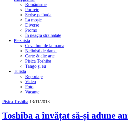
Românisme
Portrete
Scrise pe buda
La moșie
Diverse
Promo
În neagra străinătate
Plezirista
Ceva bun de la mama
Nelinisti de dama
Carte & alte arte
Pisica Toshiba
Tango și eu
Turista
Reportaje
Video
Foto
Vacante
Pisica Toshiba
13/11/2013
Toshiba a învățat să-și adune an