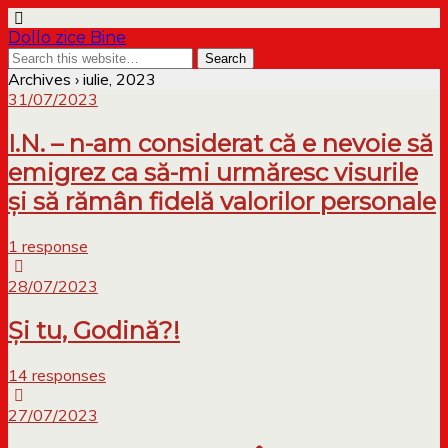
Dollo zice Bine
Archives › iulie, 2023
31/07/2023
I.N. – n-am considerat că e nevoie să
emigrez ca să-mi urmăresc visurile
și să rămân fidelă valorilor personale
1 response
28/07/2023
Și tu, Godină?!
14 responses
27/07/2023