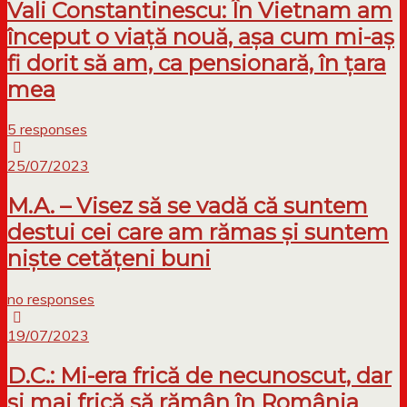
Vali Constantinescu: În Vietnam am
început o viață nouă, așa cum mi-aș
fi dorit să am, ca pensionară, în țara
mea
5 responses
25/07/2023
M.A. – Visez să se vadă că suntem
destui cei care am rămas și suntem
niște cetățeni buni
no responses
19/07/2023
D.C.: Mi-era frică de necunoscut, dar
și mai frică să rămân în România