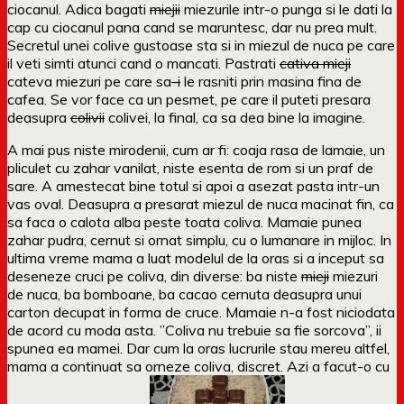
ciocanul. Adica bagati
miejii
miezurile intr-o punga si le dati la
cap cu ciocanul pana cand se maruntesc, dar nu prea mult.
Secretul unei colive gustoase sta si in miezul de nuca pe care
il veti simti atunci cand o mancati. Pastrati
cativa mieji
cateva miezuri pe care sa
-i
le rasniti prin masina fina de
cafea. Se vor face ca un pesmet, pe care il puteti presara
deasupra
colivii
colivei, la final, ca sa dea bine la imagine.
A mai pus niste mirodenii, cum ar fi: coaja rasa de lamaie, un
pliculet cu zahar vanilat, niste esenta de rom si un praf de
sare. A amestecat bine totul si apoi a asezat pasta intr-un
vas oval. Deasupra a presarat miezul de nuca macinat fin, ca
sa faca o calota alba peste toata coliva. Mamaie punea
zahar pudra, cernut si ornat simplu, cu o lumanare in mijloc. In
ultima vreme mama a luat modelul de la oras si a inceput sa
deseneze cruci pe coliva, din diverse: ba niste
mieji
miezuri
de nuca, ba bomboane, ba cacao cernuta deasupra unui
carton decupat in forma de cruce. Mamaie n-a fost niciodata
de acord cu moda asta. ”Coliva nu trebuie sa fie sorcova”, ii
spunea ea mamei. Dar cum la oras lucrurile stau mereu altfel,
mama a continuat sa orneze coliva, discret. Azi a facut-o cu