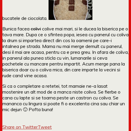
bucatele de ciocolata.
Bunica facea
colivi
colive mai mari, si le ducea la biserica pe o
tava mare. Dupa ce o sfintea popa, iesea cu panerul cu coliva
la drum si impartea direct din cos la oamenii pe care-i
intalnea pe strada. Mama nu mai merge demult cu panerul,
desi il mai are acasa, pentru ca e prea greu. In afara de coliva,
in panerul ala punea sticla cu vin, lumanarile si ceva
pachetele cu mancare pentru impartit. Acum merge pana la
biserica doar cu o coliva mica, din care imparte la vecini si
rude cand vine acasa.
Si ca o completare a retetei, tot mamaie ne-a lasat
mostenire un alt mod de a manca niste coliva. Se fierbe o
cana cu lapte si se toarna peste un castron cu coliva. Se
mananca cu lingura si poate fi o excelenta cina sau chiar un
mic dejun 🙂 Pofta buna!
Share on Twitter
Tweet