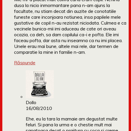
dusa la nicio inmormantare pana n-am ajuns la
facultate, nu stiam decat din auzite de conotatiile
funeste care inconjoara notiunea, insa papilele mele
gustative de copil n-au rezistat niciodata. Culmea e ca
vecinele bunica-mii imi aduceau de cate ori aveau
ocazia, ca deh, sa dam copilului ca-i e pofta. Ele imi
faceau pofta, dar asta nu inseamna ca nu imi placea.
Unele erau mai bune, altele mai rele, dar termen de
comparatie la mine in familie n-am.
Răspunde
Dollo
16/08/2010
Ehe, eu la tara la mamaie am degustat multe
feluri. Si pana la urma e o chestie mult mai
sanatoasa decat o prajitura cu coca si creme,