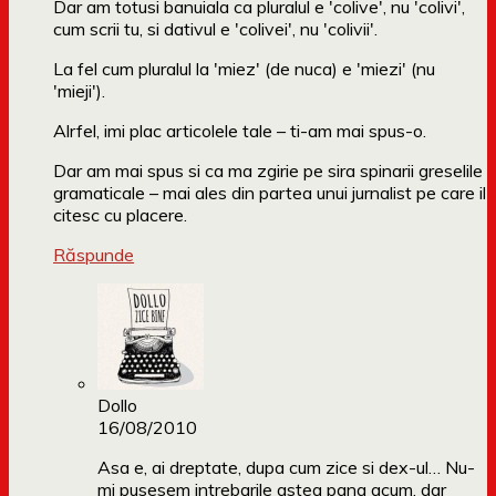
Dar am totusi banuiala ca pluralul e 'colive', nu 'colivi',
cum scrii tu, si dativul e 'colivei', nu 'colivii'.
La fel cum pluralul la 'miez' (de nuca) e 'miezi' (nu
'mieji').
Alrfel, imi plac articolele tale – ti-am mai spus-o.
Dar am mai spus si ca ma zgirie pe sira spinarii greselile
gramaticale – mai ales din partea unui jurnalist pe care il
citesc cu placere.
Răspunde
Dollo
16/08/2010
Asa e, ai dreptate, dupa cum zice si dex-ul… Nu-
mi pusesem intrebarile astea pana acum, dar