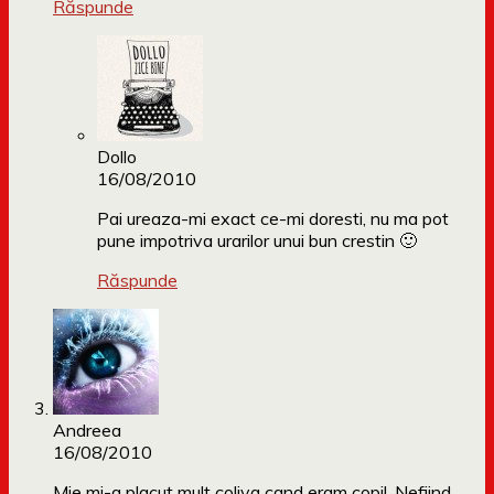
Răspunde
Dollo
16/08/2010
Pai ureaza-mi exact ce-mi doresti, nu ma pot
pune impotriva urarilor unui bun crestin 🙂
Răspunde
Andreea
16/08/2010
Mie mi-a placut mult coliva cand eram copil. Nefiind