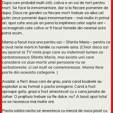
Dupa cum probabil multi stiti, coliva e un soi de tort pentru
mort. Se face la inmormantare, dar si la fiecare pomenire de
dupa. Daca ne gandim ca fiecare mort trebuie sa aiba cel
putin zece pomeniri dupa inmormantare – mai multe in primul
an, apoi cate una pe an pana la implinirea celor sapte ani –
va imaginati cate colive or fi facut femeile din neamul asta
pana acum…
Mama a facut inca una pentru azi – Sfanta Maria – pentru ca
a avut niste morti in familie cu numele asta. (
Chiar daca azi
au aparut la TV niste popi care au indemnat lumea sa
sarbatoreasca Sfanta Maria, mai exista unii care
considera ca ziua mortii unei persoane nu se
sarbatoreste, ci cel mult se comemoreaza. Mama face
parte din aceasta categorie.
)
Asadar, a fiert doua cani de grau, pana cand boabele au
explodat si au format o pasta omogena. Cand a fost
aproape gata, graul a fost amestecat cu o cana jumate de
zahar. O prajitura trebuie sa fie dulce, nu? A lasat apoi totul
sa se raceasca mai multe ore.
Pasta odata racita se amesteca cu miezul de nuca pisat cu