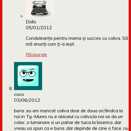
Dollo
05/01/2012
Condoleanțe pentru mama și succes cu coliva. Să
mă anunți cum ți-a ieșit.
Răspunde
coco
03/06/2012
buna ,eu am mancat coliva doar de doua ori,fiindca la
noi in Tg.-Mures nu e obiceiul cu coliva,la noi se da un
colac ,o lumanare si un pahar de tuica la biserica ,dar
vreau sa spun ca e buna ,dar depinde de cine o face ,nu