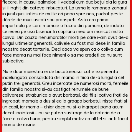
fiecare, in causul palmelor. Ii vedeai cum duc boțul ala la gura
si il inghit din cateva imbucaturi. La urma le ramanea zaharul
in jurul gurii, intins de multe ori pana spre nas, pudrat peste
dârele de muci uscati sau proaspeti. Asta era prima
imparteala pe care mamaie o facea din pomana, de indata
ce iesea pe usa bisericii. In copilaria mea am mancat multa
coliva. Din cauza nenumaratilor morti pe care i-am avut de-a
lungul ultimelor generatii, colivele au fost mai dese in familia
noastra decat torturile. Deci daca va spun ca o coliva cum
face mama nu mai face nimeni o sa ma credeti ca nu sunt
subiectiva.
Nu e doar maiestria ei de bucatareasa, cat e experienta
indelungata, consolidata din mama in fiica de-a lungul a cel
putin trei generatii. Greu incercate de numerosi morti, femeile
din familia noastra si-au castigat renumele de bune
colivarese: strabunica a avut barbatul, doi fii si cativa frati de
ingropat, mamaie a dus si ea la groapa barbatul, niste frati si
un copil, iar mama – chiar daca nu si-a ingropat pana acum
decat inaintasii – nu se putea sustrage de la datoria de a
face o coliva buna, pentru simplul motiv ca altfel si-ar fi facut
mama de rusine.