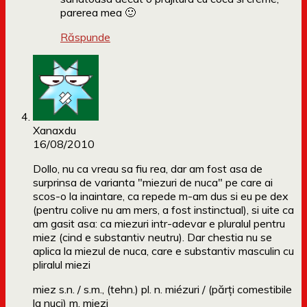
parerea mea 🙂
Răspunde
Xanaxdu
16/08/2010
Dollo, nu ca vreau sa fiu rea, dar am fost asa de
surprinsa de varianta "miezuri de nuca" pe care ai
scos-o la inaintare, ca repede m-am dus si eu pe dex
(pentru colive nu am mers, a fost instinctual), si uite ca
am gasit asa: ca miezuri intr-adevar e pluralul pentru
miez (cind e substantiv neutru). Dar chestia nu se
aplica la miezul de nuca, care e substantiv masculin cu
pliralul miezi
miez s.n. / s.m., (tehn.) pl. n. miézuri / (părți comestibile
la nuci) m. miezi