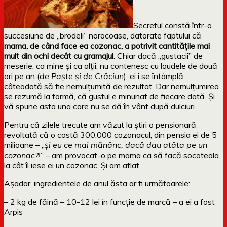
Secretul constă într-o
succesiune de „brodeli” norocoase, datorate faptului că
mama, de când face ea cozonac, a potrivit cantitățile mai
mult din ochi decât cu gramajul
. Chiar dacă „gustacii” de
meserie, ca mine și ca alții, nu contenesc cu laudele de două
ori pe an (
de Paște și de Crăciun
), ei i se întâmplă
câteodată să fie nemulțumită de rezultat. Dar nemulțumirea
se rezumă la formă, că gustul e minunat de fiecare dată. Și
vă spune asta una care nu se dă în vânt după dulciuri.
Pentru că zilele trecute am văzut la știri o pensionară
revoltată că o costă 300.000 cozonacul, din pensia ei de 5
milioane – „
și eu ce mai mănânc, dacă dau atâta pe un
cozonac?!
” – am provocat-o pe mama ca să facă socoteala
la cât îi iese ei un cozonac. Și am aflat.
Așadar, ingredientele de anul ăsta ar fi următoarele:
– 2 kg de făină – 10-12 lei în funcție de marcă – a ei a fost
Arpis