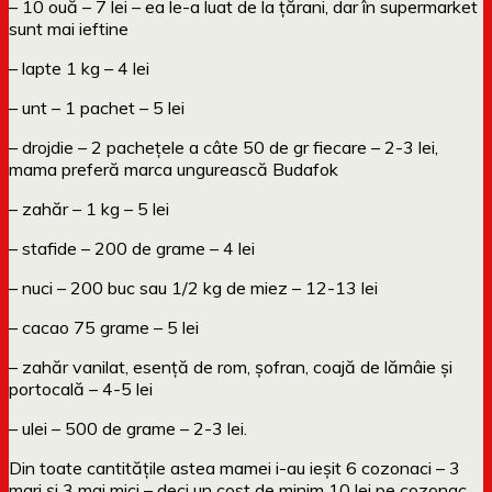
– 10 ouă – 7 lei – ea le-a luat de la țărani, dar în supermarket
sunt mai ieftine
– lapte 1 kg – 4 lei
– unt – 1 pachet – 5 lei
– drojdie – 2 pachețele a câte 50 de gr fiecare – 2-3 lei,
mama preferă marca ungurească Budafok
– zahăr – 1 kg – 5 lei
– stafide – 200 de grame – 4 lei
– nuci – 200 buc sau 1/2 kg de miez – 12-13 lei
– cacao 75 grame – 5 lei
– zahăr vanilat, esență de rom, șofran, coajă de lămâie și
portocală – 4-5 lei
– ulei – 500 de grame – 2-3 lei.
Din toate cantitățile astea mamei i-au ieșit 6 cozonaci – 3
mari și 3 mai mici – deci un cost de minim 10 lei pe cozonac,