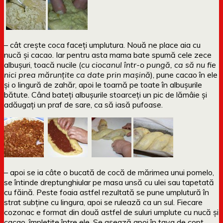
– cât crește coca faceți umplutura. Nouă ne place aia cu
nucă și cacao. Iar pentru asta mama bate spumă cele zece
albușuri, toacă nucile (
cu ciocanul într-o pungă, ca să nu fie
nici prea mărunțite ca date prin mașină
), pune cacao în ele
și o lingură de zahăr, apoi le toarnă pe toate în albușurile
bătute. Când bateți albușurile stoarceți un pic de lămâie și
adăugați un praf de sare, ca să iasă pufoase.
– apoi se ia câte o bucată de cocă de mărimea unui pomelo,
se întinde dreptunghiular pe masa unsă cu ulei sau tapetată
cu făină. Peste foaia astfel rezultată se pune umplutură în
strat subține cu lingura, apoi se rulează ca un sul. Fiecare
cozonac e format din două astfel de suluri umplute cu nucă și
cacao, împletite între ele. Se așează apoi în tava de copt,