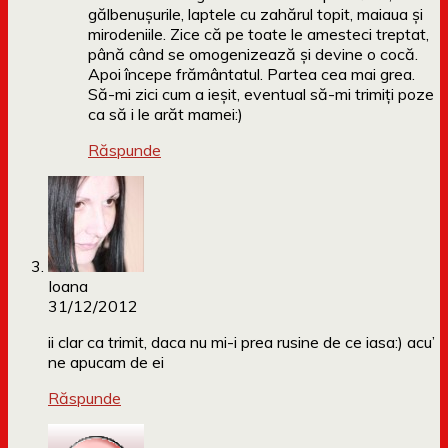
gălbenușurile, laptele cu zahărul topit, maiaua și
mirodeniile. Zice că pe toate le amesteci treptat,
până când se omogenizează și devine o cocă.
Apoi începe frământatul. Partea cea mai grea.
Să-mi zici cum a ieșit, eventual să-mi trimiți poze
ca să i le arăt mamei:)
Răspunde
Ioana
31/12/2012
ii clar ca trimit, daca nu mi-i prea rusine de ce iasa:) acu’
ne apucam de ei
Răspunde