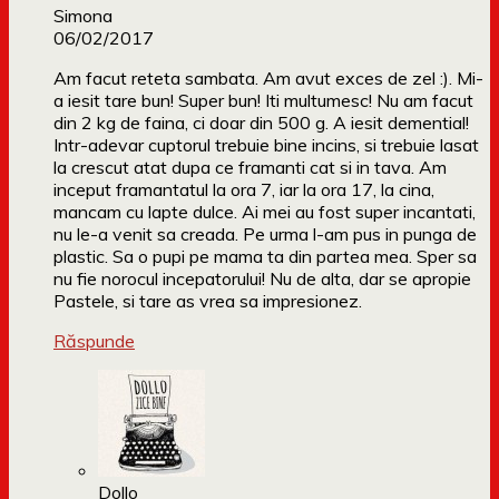
Simona
06/02/2017
Am facut reteta sambata. Am avut exces de zel :). Mi-
a iesit tare bun! Super bun! Iti multumesc! Nu am facut
din 2 kg de faina, ci doar din 500 g. A iesit demential!
Intr-adevar cuptorul trebuie bine incins, si trebuie lasat
la crescut atat dupa ce framanti cat si in tava. Am
inceput framantatul la ora 7, iar la ora 17, la cina,
mancam cu lapte dulce. Ai mei au fost super incantati,
nu le-a venit sa creada. Pe urma l-am pus in punga de
plastic. Sa o pupi pe mama ta din partea mea. Sper sa
nu fie norocul incepatorului! Nu de alta, dar se apropie
Pastele, si tare as vrea sa impresionez.
Răspunde
Dollo