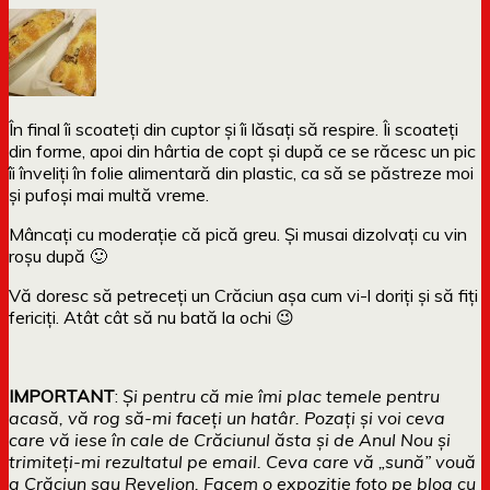
În final îi scoateți din cuptor și îi lăsați să respire. Îi scoateți
din forme, apoi din hârtia de copt și după ce se răcesc un pic
îi înveliți în folie alimentară din plastic, ca să se păstreze moi
și pufoși mai multă vreme.
Mâncați cu moderație că pică greu. Și musai dizolvați cu vin
roșu după 🙂
Vă doresc să petreceți un Crăciun așa cum vi-l doriți și să fiți
fericiți. Atât cât să nu bată la ochi 😉
IMPORTANT
:
Și pentru că mie îmi plac temele pentru
acasă, vă rog să-mi faceți un hatâr.
Pozați și voi ceva
care vă iese în cale de Crăciunul ăsta și de Anul Nou și
trimiteți-mi rezultatul pe email. Ceva care vă „sună” vouă
a Crăciun sau Revelion. Facem o expoziție foto pe blog cu