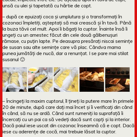
unsă cu ulei și tapetată cu hârtie de copt.
– după ce epuizați coca și umplutura și o transformați în
cozonaci împletiți, așteptați să mai crească și în tavă. Până
la buza tăvii cel mult. Apoi îi băgați la cuptor. Înainte însă îi
ungeți cu un amestec făcut din cele două gălbenușuri
rămase, cu puțin lapte. Pe deasupra presărați niscai semințe
de susan sau alte semințe care vă plac. Cândva mama
punea jumătăți de nucă, dar a renunțat. I se pare mai stilat
susanul 🙂
– Încingeți la maxim cuptorul, îl țineți la putere mare în primele
20 de minute, după care dați mai încet și îi verificați din când
în când, să nu se ardă. Când sunt rumeniți la suprafață îi
încercați cu un pai ca să vedeți dacă sunt copți și la interior.
Dacă paiul iese uscat din cozonac înseamnă că e copt. Dacă
iese cu aderențe de cocă, mai trebuie lăsat la cuptor.