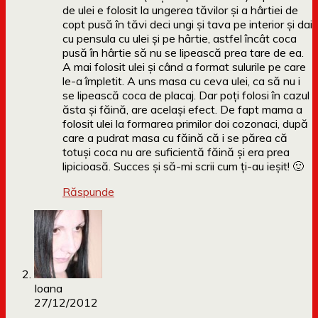
de ulei e folosit la ungerea tăvilor și a hârtiei de
copt pusă în tăvi deci ungi și tava pe interior și dai
cu pensula cu ulei și pe hârtie, astfel încât coca
pusă în hârtie să nu se lipească prea tare de ea.
A mai folosit ulei și când a format sulurile pe care
le-a împletit. A uns masa cu ceva ulei, ca să nu i
se lipească coca de placaj. Dar poți folosi în cazul
ăsta și făină, are același efect. De fapt mama a
folosit ulei la formarea primilor doi cozonaci, după
care a pudrat masa cu făină că i se părea că
totuși coca nu are suficientă făină și era prea
lipicioasă. Succes și să-mi scrii cum ți-au ieșit! 🙂
Răspunde
Ioana
27/12/2012