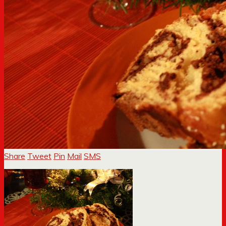
Share
Tweet
Pin
Mail
SMS