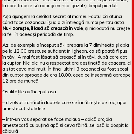
la care trebuie să adaugi munca, gazul și timpul pierdut.
Așa ajungem la celălalt secret al mamei. Faptul că atunci
când face cozonacul își ia o zi întreagă numai pentru asta.
Nu-l zorește, îl lasă să crească în voie
, și niciodată nu crește
la fel, în aceeași perioadă de timp.
Azi de exemplu a început să-l prepare la 7 dimineața și abia
pe la 12.00 crescuse suficient în lighean, ca să poată fi pus
în tăvi. A mai fost lăsat să crească și în tăvi, după care dat
la cuptor. Nici aici nu a respectat ora destinată de coacere, ci
a stat ceva mai mult. În final, ultimii 3 cozonaci au fost scoși
din cuptor aproape de ora 18.00, ceea ce înseamnă aproape
12 ore de muncă.
Ostilitățile au început așa:
– dizolvat zahărul în laptele care se încălzește pe foc, apoi
amestecat stafidele
– într-un vas separat se face maiaua – adică drojdia
amestecată cu puțină apă și ceva făină, se lasă la dospit la
căldură