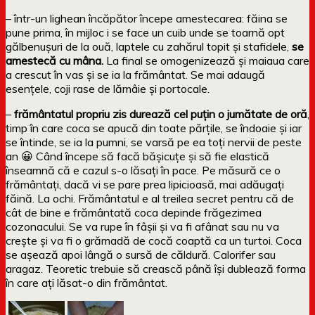
– într-un lighean încăpător începe amestecarea: făina se
pune prima, în mijloc i se face un cuib unde se toarnă opt
gălbenușuri de la ouă, laptele cu zahărul topit și stafidele,
se
amestecă cu mâna.
La final se omogenizează și maiaua care
a crescut în vas și se ia la frământat. Se mai adaugă
esențele, coji rase de lămâie și portocale.
–
frământatul propriu zis durează cel puțin o jumătate de oră
,
timp în care coca se apucă din toate părțile, se îndoaie și iar
se întinde, se ia la pumni, se varsă pe ea toți nervii de peste
an 😀 Când începe să facă bășicuțe și să fie elastică
înseamnă că e cazul s-o lăsați în pace. Pe măsură ce o
frământați, dacă vi se pare prea lipicioasă, mai adăugați
făină. La ochi. Frământatul e al treilea secret pentru că de
cât de bine e frământată coca depinde frăgezimea
cozonacului. Se va rupe în fâșii și va fi afânat sau nu va
crește și va fi o grămadă de cocă coaptă ca un turtoi. Coca
se așează apoi lângă o sursă de căldură. Calorifer sau
aragaz. Teoretic trebuie să crească până își dublează forma
în care ați lăsat-o din frământat.