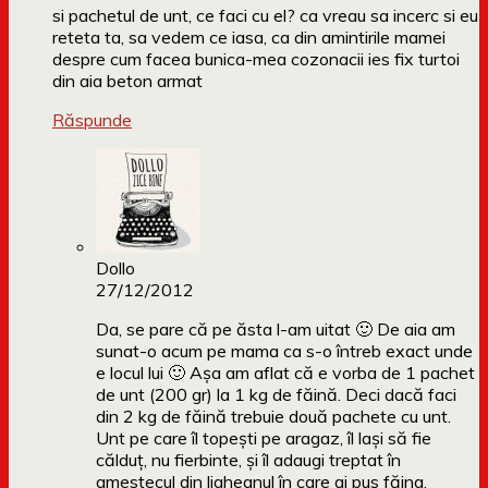
si pachetul de unt, ce faci cu el? ca vreau sa incerc si eu
reteta ta, sa vedem ce iasa, ca din amintirile mamei
despre cum facea bunica-mea cozonacii ies fix turtoi
din aia beton armat
Răspunde
Dollo
27/12/2012
Da, se pare că pe ăsta l-am uitat 🙂 De aia am
sunat-o acum pe mama ca s-o întreb exact unde
e locul lui 🙂 Așa am aflat că e vorba de 1 pachet
de unt (200 gr) la 1 kg de făină. Deci dacă faci
din 2 kg de făină trebuie două pachete cu unt.
Unt pe care îl topești pe aragaz, îl lași să fie
călduț, nu fierbinte, și îl adaugi treptat în
amestecul din ligheanul în care ai pus făina,