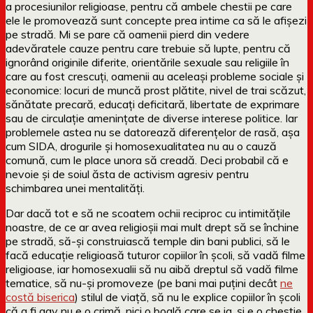
a procesiunilor religioase, pentru că ambele chestii pe care
ele le promovează sunt concepte prea intime ca să le afișezi
pe stradă. Mi se pare că oamenii pierd din vedere
adevăratele cauze pentru care trebuie să lupte, pentru că
ignorând originile diferite, orientările sexuale sau religiile în
care au fost crescuți, oamenii au aceleași probleme sociale și
economice: locuri de muncă prost plătite, nivel de trai scăzut,
sănătate precară, educați deficitară, libertate de exprimare
sau de circulație amenințate de diverse interese politice. Iar
problemele astea nu se datorează diferențelor de rasă, așa
cum SIDA, drogurile și homosexualitatea nu au o cauză
comună, cum le place unora să creadă. Deci probabil că e
nevoie și de soiul ăsta de activism agresiv pentru
schimbarea unei mentalități.
Dar dacă tot e să ne scoatem ochii reciproc cu intimitățile
noastre, de ce ar avea religioșii mai mult drept să se închine
pe stradă, să-și construiască temple din bani publici, să le
facă educație religioasă tuturor copiilor în școli, să vadă filme
religioase, iar homosexualii să nu aibă dreptul să vadă filme
tematice, să nu-și promoveze (pe bani mai puțini decât
ne
costă biserica
) stilul de viață, să nu le explice copiilor în școli
că a fi gay nu e o crimă, nici o boală care se ia, și e o chestie