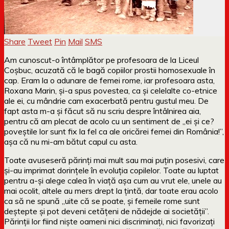
Share
Tweet
Pin
Mail
SMS
Am cunoscut-o întâmplător pe profesoara de la Liceul
Coșbuc, acuzată că le bagă copiilor prostii homosexuale în
cap. Eram la o adunare de femei rome, iar profesoara asta,
Roxana Marin, și-a spus povestea, ca și celelalte co-etnice
ale ei, cu mândrie cam exacerbată pentru gustul meu. De
fapt asta m-a și făcut să nu scriu despre întâlnirea aia,
pentru că am plecat de acolo cu un sentiment de „ei și ce?
poveștile lor sunt fix la fel ca ale oricărei femei din România!”,
așa că nu mi-am bătut capul cu asta.
Toate avuseseră părinți mai mult sau mai puțin posesivi, care
și-au imprimat dorințele în evoluția copilelor. Toate au luptat
pentru a-și alege calea în viață așa cum au vrut ele, unele au
mai ocolit, altele au mers drept la țintă, dar toate erau acolo
ca să ne spună „uite că se poate, și femeile rome sunt
deștepte și pot deveni cetățeni de nădejde ai societății”.
Părinții lor fiind niște oameni nici discriminați, nici favorizați