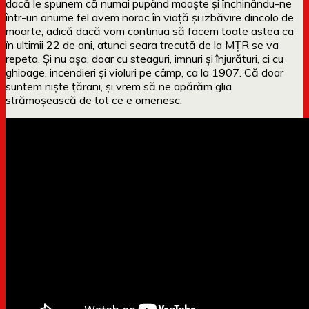
dacă le spunem că numai pupând moaște și închinându-ne
într-un anume fel avem noroc în viață și izbăvire dincolo de
moarte, adică dacă vom continua să facem toate astea ca
în ultimii 22 de ani, atunci seara trecută de la MȚR se va
repeta. Și nu așa, doar cu steaguri, imnuri și înjurături, ci cu
ghioage, incendieri și violuri pe câmp, ca la 1907. Că doar
suntem niște țărani, și vrem să ne apărăm glia
strămoșească de tot ce e omenesc.