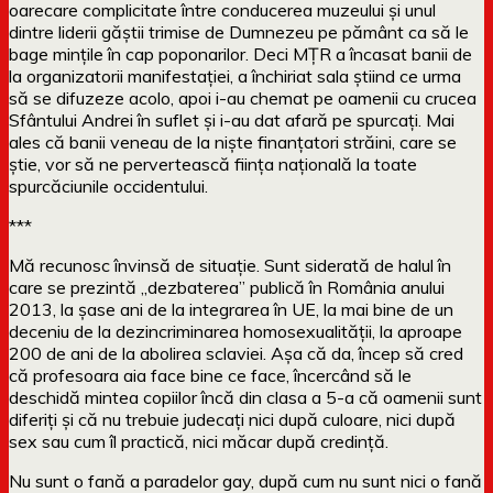
oarecare complicitate între conducerea muzeului și unul
dintre liderii găștii trimise de Dumnezeu pe pământ ca să le
bage mințile în cap poponarilor. Deci MȚR a încasat banii de
la organizatorii manifestației, a închiriat sala știind ce urma
să se difuzeze acolo, apoi i-au chemat pe oamenii cu crucea
Sfântului Andrei în suflet și i-au dat afară pe spurcați. Mai
ales că banii veneau de la niște finanțatori străini, care se
știe, vor să ne pervertească ființa națională la toate
spurcăciunile occidentului.
***
Mă recunosc învinsă de situație. Sunt siderată de halul în
care se prezintă „dezbaterea” publică în România anului
2013, la șase ani de la integrarea în UE, la mai bine de un
deceniu de la dezincriminarea homosexualității, la aproape
200 de ani de la abolirea sclaviei. Așa că da, încep să cred
că profesoara aia face bine ce face, încercând să le
deschidă mintea copiilor încă din clasa a 5-a că oamenii sunt
diferiți și că nu trebuie judecați nici după culoare, nici după
sex sau cum îl practică, nici măcar după credință.
Nu sunt o fană a paradelor gay, după cum nu sunt nici o fană