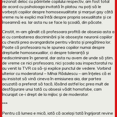
rezonat deloc cu părintele copilului respectiv, am fost total
de acord cu psiholoaga invitată în platou: nu poți să le
vorbești copiilor despre homosexualitate și marșuri gay câtă
vreme nu le explici mai întâi despre propria sexualitate și ce
înseamnă ea. Iar asta nu se face la școală, din păcate.
Cinstit, m-am gândit că profesoara profită de obsesia asta a
ei cu combaterea discriminării și le obosește neuronii copiilor
cu chestii prea avangardiste pentru vârsta și pregătirea lor.
Poate că profesoara nu le spunea copiilor numai despre
drepturile homosexualilor, ci despre toleranță și
nediscriminare în general, dar asta nu avem de unde să știm,
de vreme ce nici profesoara, nici școala sau inspectoratul nu
au venit la TVR ca să-și explice punctul de vedere. Vorbind
ulterior cu moderatorul – Mihai Rădulescu – am înțeles că ei
au insistat să vină cineva în emisiunea aia, dar partea
acuzată a preferat să tacă, lăsând astfel loc prea mult de
desfășurare unui tată cu obsesii vădit homofobe, cam
încurajat ce-i drept de la mijloc și de moderator.
***
Pentru că lumea e mică, iată că același tată îngrijorat revine