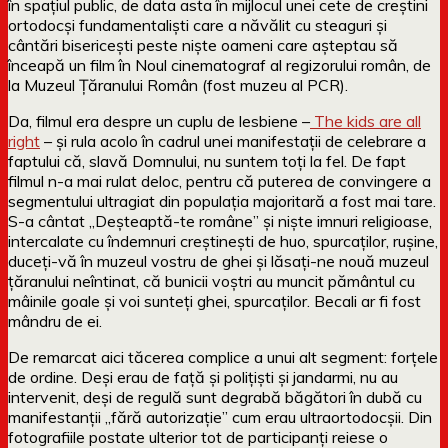
în spațiul public, de data asta în mijlocul unei cete de creștini
ortodocși fundamentaliști care a năvălit cu steaguri și
cântări bisericești peste niște oameni care așteptau să
înceapă un film în Noul cinematograf al regizorului român, de
la Muzeul Țăranului Român (fost muzeu al PCR).
Da, filmul era despre un cuplu de lesbiene –
The kids are all
right
– și rula acolo în cadrul unei manifestații de celebrare a
faptului că, slavă Domnului, nu suntem toți la fel. De fapt
filmul n-a mai rulat deloc, pentru că puterea de convingere a
segmentului ultragiat din populația majoritară a fost mai tare.
S-a cântat „Deșteaptă-te române” și niște imnuri religioase,
intercalate cu îndemnuri creștinești de huo, spurcaților, rușine,
duceți-vă în muzeul vostru de ghei și lăsați-ne nouă muzeul
țăranului neîntinat, că bunicii voștri au muncit pământul cu
mâinile goale și voi sunteți ghei, spurcaților. Becali ar fi fost
mândru de ei.
De remarcat aici tăcerea complice a unui alt segment: forțele
de ordine. Deși erau de față și polițiști și jandarmi, nu au
intervenit, deși de regulă sunt degrabă băgători în dubă cu
manifestanții „fără autorizație” cum erau ultraortodocșii. Din
fotografiile postate ulterior tot de participanți reiese o