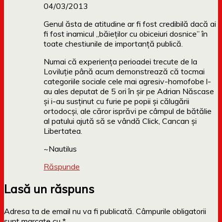
04/03/2013
Genul ăsta de atitudine ar fi fost credibilă dacă ai
fi fost inamicul „băieţilor cu obiceiuri dosnice” în
toate chestiunile de importanţă publică.
Numai că experienţa perioadei trecute de la
Loviluţie până acum demonstrează că tocmai
categoriile sociale cele mai agresiv-homofobe l-
au ales deputat de 5 ori în şir pe Adrian Născase
şi i-au susţinut cu furie pe popii şi călugării
ortodocşi, ale căror isprăvi pe câmpul de bătălie
al patului ajută să se vândă Click, Cancan şi
Libertatea.
~Nautilus
Răspunde
Lasă un răspuns
Adresa ta de email nu va fi publicată.
Câmpurile obligatorii
sunt marcate cu
*