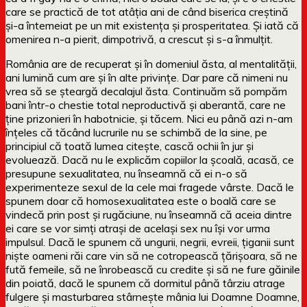
care se practică de tot atâția ani de când biserica creștină
și-a întemeiat pe un mit existența și prosperitatea. Și iată că
omenirea n-a pierit, dimpotrivă, a crescut și s-a înmulțit.
România are de recuperat și în domeniul ăsta, al mentalității,
ani lumină cum are și în alte privințe. Dar pare că nimeni nu
vrea să se șteargă decalajul ăsta. Continuăm să pompăm
bani într-o chestie total neproductivă și aberantă, care ne
ține prizonieri în habotnicie, și tăcem. Nici eu până azi n-am
înțeles că tăcând lucrurile nu se schimbă de la sine, pe
principiul că toată lumea citește, cască ochii în jur și
evoluează. Dacă nu le explicăm copiilor la școală, acasă, ce
presupune sexualitatea, nu înseamnă că ei n-o să
experimenteze sexul de la cele mai fragede vârste. Dacă le
spunem doar că homosexualitatea este o boală care se
vindecă prin post și rugăciune, nu înseamnă că aceia dintre
ei care se vor simți atrași de același sex nu își vor urma
impulsul. Dacă le spunem că ungurii, negrii, evreii, țiganii sunt
niște oameni răi care vin să ne cotropească țărișoara, să ne
fută femeile, să ne înrobească cu credite și să ne fure găinile
din poiată, dacă le spunem că dormitul până târziu atrage
fulgere și masturbarea stârnește mânia lui Doamne Doamne,