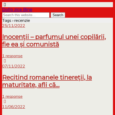
Dollo zice Bine
Tags › recenzie
25/11/2022
Inocenții – parfumul unei copilării,
fie ea și comunistă
1 response
07/11/2022
Recitind romanele tinereții, la
maturitate, afli că…
1 response
11/06/2022