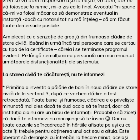
vreți să vă dăm răspunsuri așa la mișto, vă dăm, dar nu
vă folosesc la nimic
”, mi-a zis ea la final. Avocatul îmi spune
că-mi va folosi măcar ca să demonstrez eventual în
instanță -dacă cu notarul tot nu mă înțeleg – că am făcut
toate demersurile posibile.
Am plecat cu o senzație de greață din frumoasa clădire de
stare civilă, lăsând în urmă încă trei persoane care se certau
cu tipa de la certificate – căreia i se terminase programul
evident. Pe lângă nemulțumirea personală am mai remarcat
următoarele disfuncționalități ale sistemului:
La starea civilă te căsătorești, nu te informezi
* Primăria a investit o pălărie de bani în noua clădire de stare
civilă de la sectorul 3, după ce vechea clădire a fost
retrocedată. Toate bune și frumoase, clădirea e o priveliște
minunată mai ales dacă te duci acolo să te însori, doar că
instituția aia nu are un birou de informații. Probabil o să ziceți
că dacă te informezi nu mai ajungi să te însori 😉 Dar nu
toate cazurile se încadrează în hârtiile afișate pe uși cu ce
acte îți trebuie pentru obținerea unui act sau a altuia. Este
aberant să deranjezi cu întrebări, la fiecare minut, același