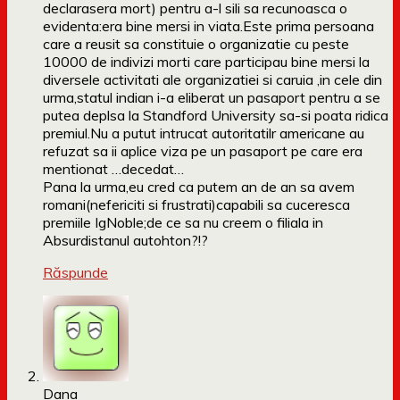
declarasera mort) pentru a-l sili sa recunoasca o
evidenta:era bine mersi in viata.Este prima persoana
care a reusit sa constituie o organizatie cu peste
10000 de indivizi morti care participau bine mersi la
diversele activitati ale organizatiei si caruia ,in cele din
urma,statul indian i-a eliberat un pasaport pentru a se
putea deplsa la Standford University sa-si poata ridica
premiul.Nu a putut intrucat autoritatilr americane au
refuzat sa ii aplice viza pe un pasaport pe care era
mentionat …decedat…
Pana la urma,eu cred ca putem an de an sa avem
romani(nefericiti si frustrati)capabili sa cuceresca
premiile IgNoble;de ce sa nu creem o filiala in
Absurdistanul autohton?!?
Răspunde
Dana