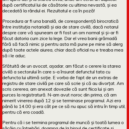
după certificatul lui de căsătorie cu ultima nevastă, și ea
decedată la rândul ei. Rezultatul e ca în poză!
Procedura ar fi una banală, de corespondență birocratică
între instituția notarială și aia de stare civilă, dacă notarul
despre care vă spuneam ar fi fost un om normal și și-ar fi
făcut datoria cum zice la lege. Dar el vrea banii grămadă
fără să facă nimic și pentru asta mă pune pe mine să alerg
după toate actele aiurea, chiar dacă oficial nu e treaba mea
să i le aduc.
Sfătuită de un avocat, așadar, am făcut o cerere la starea
civilă a sectorului în care s-a însurat defunctul tata cu
defuncta lui ultimă soție. E vorba de fapt de un extras de
registru de stare civilă pe care să scrie și că au divorțat. Am
scris cererea, am anexat dovezile că sunt fiica lui și am
purces la registratură. N-am avut noroc din prima, că am
nimerit vinerea după 12 și se terminase programul. Azi era
până la 14.00 și era cât pe ce să nu apuc să intru în timp util,
pentru că era coadă.
Pentru că i se termina programul de muncă și toată lumea o
sâcâia cu întrebări, doamna de la biroul de certificate și