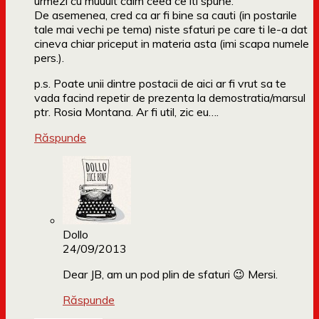
urmezi cu muuult calm ceea ce iti spune.
De asemenea, cred ca ar fi bine sa cauti (in postarile
tale mai vechi pe tema) niste sfaturi pe care ti le-a dat
cineva chiar priceput in materia asta (imi scapa numele
pers.).
p.s. Poate unii dintre postacii de aici ar fi vrut sa te
vada facind repetir de prezenta la demostratia/marsul
ptr. Rosia Montana. Ar fi util, zic eu….
Răspunde
Dollo
24/09/2013
Dear JB, am un pod plin de sfaturi 😉 Mersi.
Răspunde