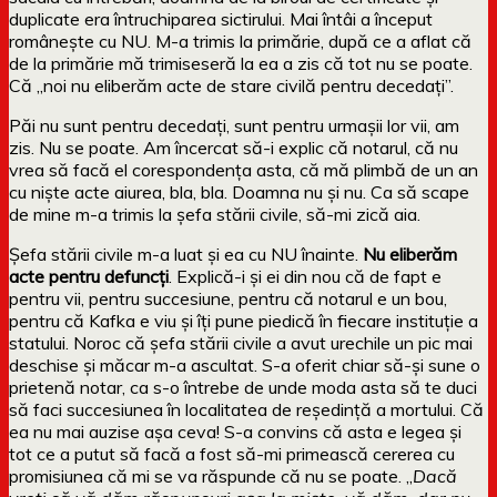
duplicate era întruchiparea sictirului. Mai întâi a început
românește cu NU. M-a trimis la primărie, după ce a aflat că
de la primărie mă trimiseseră la ea a zis că tot nu se poate.
Că „noi nu eliberăm acte de stare civilă pentru decedați”.
Păi nu sunt pentru decedați, sunt pentru urmașii lor vii, am
zis. Nu se poate. Am încercat să-i explic că notarul, că nu
vrea să facă el corespondența asta, că mă plimbă de un an
cu niște acte aiurea, bla, bla. Doamna nu și nu. Ca să scape
de mine m-a trimis la șefa stării civile, să-mi zică aia.
Șefa stării civile m-a luat și ea cu NU înainte.
Nu eliberăm
acte pentru defuncți
. Explică-i și ei din nou că de fapt e
pentru vii, pentru succesiune, pentru că notarul e un bou,
pentru că Kafka e viu și îți pune piedică în fiecare instituție a
statului. Noroc că șefa stării civile a avut urechile un pic mai
deschise și măcar m-a ascultat. S-a oferit chiar să-și sune o
prietenă notar, ca s-o întrebe de unde moda asta să te duci
să faci succesiunea în localitatea de reședință a mortului. Că
ea nu mai auzise așa ceva! S-a convins că asta e legea și
tot ce a putut să facă a fost să-mi primească cererea cu
promisiunea că mi se va răspunde că nu se poate. „
Dacă