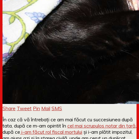
Share
Tweet
Pin
Mail
SMS
În caz că vă întrebați ce am mai făcut cu succesiunea după
tata, după ce m-am opintit în
cel mai scrupulos notar din țară
,
după ce
i-am făcut rol fiscal mortului
și i-am plătit impozitul,
am ajuns azi și la starea civilă, unde am cerut un duplicat