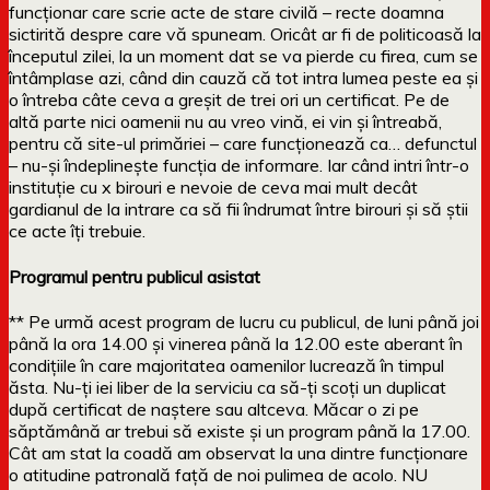
funcționar care scrie acte de stare civilă – recte doamna
sictirită despre care vă spuneam. Oricât ar fi de politicoasă la
începutul zilei, la un moment dat se va pierde cu firea, cum se
întâmplase azi, când din cauză că tot intra lumea peste ea și
o întreba câte ceva a greșit de trei ori un certificat. Pe de
altă parte nici oamenii nu au vreo vină, ei vin și întreabă,
pentru că site-ul primăriei – care funcționează ca… defunctul
– nu-și îndeplinește funcția de informare. Iar când intri într-o
instituție cu x birouri e nevoie de ceva mai mult decât
gardianul de la intrare ca să fii îndrumat între birouri și să știi
ce acte îți trebuie.
Programul pentru publicul asistat
** Pe urmă acest program de lucru cu publicul, de luni până joi
până la ora 14.00 și vinerea până la 12.00 este aberant în
condițiile în care majoritatea oamenilor lucrează în timpul
ăsta. Nu-ți iei liber de la serviciu ca să-ți scoți un duplicat
după certificat de naștere sau altceva. Măcar o zi pe
săptămână ar trebui să existe și un program până la 17.00.
Cât am stat la coadă am observat la una dintre funcționare
o atitudine patronală față de noi pulimea de acolo. NU