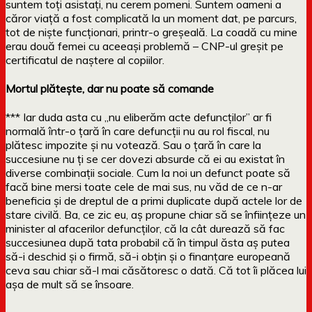
suntem toți asistați, nu cerem pomeni. Suntem oameni a
căror viață a fost complicată la un moment dat, pe parcurs,
tot de niște funcționari, printr-o greșeală. La coadă cu mine
erau două femei cu aceeași problemă – CNP-ul greșit pe
certificatul de naștere al copiilor.
Mortul plătește, dar nu poate să comande
*** Iar duda asta cu „nu eliberăm acte defuncților” ar fi
normală într-o țară în care defuncții nu au rol fiscal, nu
plătesc impozite și nu votează. Sau o țară în care la
succesiune nu ți se cer dovezi absurde că ei au existat în
diverse combinații sociale. Cum la noi un defunct poate să
facă bine mersi toate cele de mai sus, nu văd de ce n-ar
beneficia și de dreptul de a primi duplicate după actele lor de
stare civilă. Ba, ce zic eu, aș propune chiar să se înființeze un
minister al afacerilor defuncților, că la cât durează să fac
succesiunea după tata probabil că în timpul ăsta aș putea
să-i deschid și o firmă, să-i obțin și o finanțare europeană
ceva sau chiar să-l mai căsătoresc o dată. Că tot îi plăcea lui
așa de mult să se însoare.