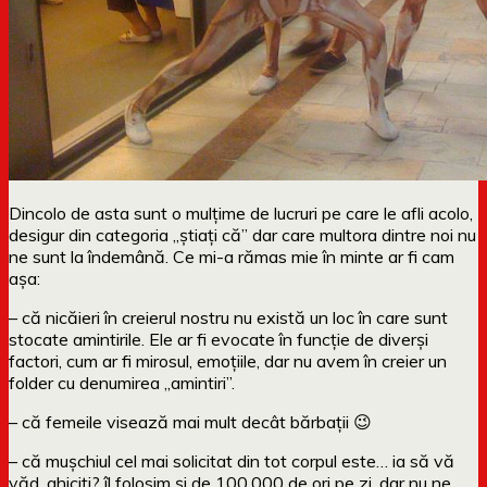
Dincolo de asta sunt o mulțime de lucruri pe care le afli acolo,
desigur din categoria „știați că” dar care multora dintre noi nu
ne sunt la îndemână. Ce mi-a rămas mie în minte ar fi cam
așa:
– că nicăieri în creierul nostru nu există un loc în care sunt
stocate amintirile. Ele ar fi evocate în funcție de diverși
factori, cum ar fi mirosul, emoțiile, dar nu avem în creier un
folder cu denumirea „amintiri”.
– că femeile visează mai mult decât bărbații 😉
– că mușchiul cel mai solicitat din tot corpul este… ia să vă
văd, ghiciți? îl folosim și de 100.000 de ori pe zi, dar nu ne