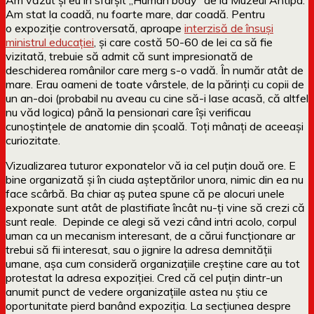
Am stat la coadă, nu foarte mare, dar coadă. Pentru
o expoziție controversată, aproape
interzisă de însuși
ministrul educației
, și care costă 50-60 de lei ca să fie
vizitată, trebuie să admit că sunt impresionată de
deschiderea românilor care merg s-o vadă. În număr atât de
mare. Erau oameni de toate vârstele, de la părinți cu copii de
un an-doi (probabil nu aveau cu cine să-i lase acasă, că altfel
nu văd logica) până la pensionari care își verificau
cunoștințele de anatomie din școală. Toți mânați de aceeași
curiozitate.
Vizualizarea tuturor exponatelor vă ia cel puțin două ore. E
bine organizată și în ciuda așteptărilor unora, nimic din ea nu
face scârbă. Ba chiar aș putea spune că pe alocuri unele
exponate sunt atât de plastifiate încât nu-ți vine să crezi că
sunt reale. Depinde ce alegi să vezi când intri acolo, corpul
uman ca un mecanism interesant, de a cărui funcționare ar
trebui să fii interesat, sau o jignire la adresa demnității
umane, așa cum consideră organizațiile creștine care au tot
protestat la adresa expoziției. Cred că cel puțin dintr-un
anumit punct de vedere organizațiile astea nu știu ce
oportunitate pierd banând expoziția. La secțiunea despre