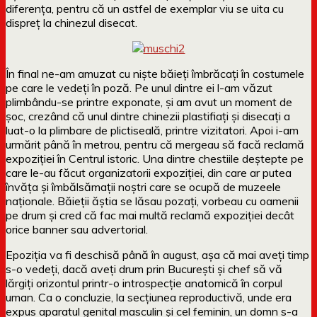
diferența, pentru că un astfel de exemplar viu se uita cu
dispreț la chinezul disecat.
În final ne-am amuzat cu niște băieți îmbrăcați în costumele
pe care le vedeți în poză. Pe unul dintre ei l-am văzut
plimbându-se printre exponate, și am avut un moment de
șoc, crezând că unul dintre chinezii plastifiați și disecați a
luat-o la plimbare de plictiseală, printre vizitatori. Apoi i-am
urmărit până în metrou, pentru că mergeau să facă reclamă
expoziției în Centrul istoric. Una dintre chestiile deștepte pe
care le-au făcut organizatorii expoziției, din care ar putea
învăța și îmbălsămații noștri care se ocupă de muzeele
naționale. Băieții ăștia se lăsau pozați, vorbeau cu oamenii
pe drum și cred că fac mai multă reclamă expoziției decât
orice banner sau advertorial.
Epoziția va fi deschisă până în august, așa că mai aveți timp
s-o vedeți, dacă aveți drum prin București și chef să vă
lărgiți orizontul printr-o introspecție anatomică în corpul
uman. Ca o concluzie, la secțiunea reproductivă, unde era
expus aparatul genital masculin și cel feminin, un domn s-a