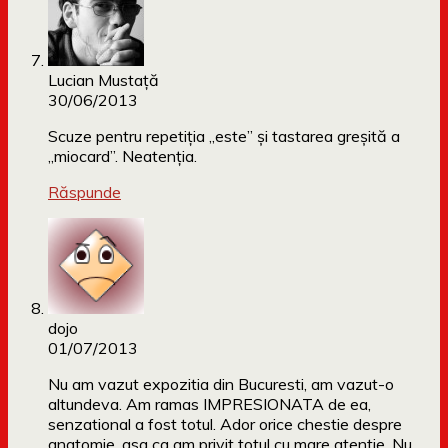
Lucian Mustaţă
30/06/2013
Scuze pentru repetiţia „este” şi tastarea greşită a
„miocard”. Neatenţia.
Răspunde
dojo
01/07/2013
Nu am vazut expozitia din Bucuresti, am vazut-o
altundeva. Am ramas IMPRESIONATA de ea,
senzational a fost totul. Ador orice chestie despre
anatomie, asa ca am privit totul cu mare atentie. Nu