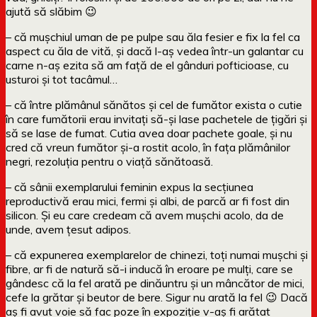
ajută să slăbim 😉
– că mușchiul uman de pe pulpe sau ăla fesier e fix la fel ca
aspect cu ăla de vită, și dacă l-aș vedea într-un galantar cu
carne n-aș ezita să am față de el gânduri pofticioase, cu
usturoi și tot tacâmul…
– că între plămânul sănătos și cel de fumător exista o cutie
în care fumătorii erau invitați să-și lase pachetele de țigări și
să se lase de fumat. Cutia avea doar pachete goale, și nu
cred că vreun fumător și-a rostit acolo, în fața plămânilor
negri, rezoluția pentru o viață sănătoasă.
– că sânii exemplarului feminin expus la secțiunea
reproductivă erau mici, fermi și albi, de parcă ar fi fost din
silicon. Și eu care credeam că avem mușchi acolo, da de
unde, avem țesut adipos.
– că expunerea exemplarelor de chinezi, toți numai mușchi și
fibre, ar fi de natură să-i inducă în eroare pe mulți, care se
gândesc că la fel arată pe dinăuntru și un mâncător de mici,
cefe la grătar și beutor de bere. Sigur nu arată la fel 😉 Dacă
aș fi avut voie să fac poze în expoziție v-aș fi arătat