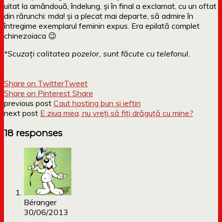
uitat la amândouă, îndelung, și în final a exclamat, cu un oftat
din rărunchi: mda! și a plecat mai departe, să admire în
întregime exemplarul feminin expus. Era epilată complet
chinezoiaca 😉
*Scuzați calitatea pozelor, sunt făcute cu telefonul.
Share on Twitter
Tweet
Share on Pinterest
Share
previous post
Caut hosting bun și ieftin
next post
E ziua mea, nu vreți să fiți drăguță cu mine?
18 responses
Béranger
30/06/2013