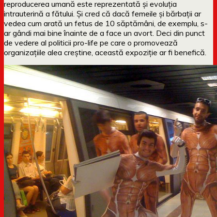
reproducerea umană este reprezentată și evoluția
intrauterină a fătului. Și cred că dacă femeile și bărbații ar
vedea cum arată un fetus de 10 săptămâni, de exemplu, s-
ar gândi mai bine înainte de a face un avort. Deci din punct
de vedere al politicii pro-life pe care o promovează
organizațiile alea creștine, această expoziție ar fi benefică.