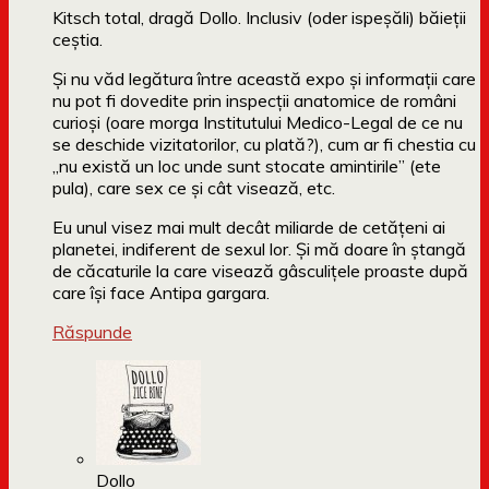
Kitsch total, dragă Dollo. Inclusiv (oder ispeșăli) băieții
ceștia.
Și nu văd legătura între această expo și informații care
nu pot fi dovedite prin inspecții anatomice de români
curioși (oare morga Institutului Medico-Legal de ce nu
se deschide vizitatorilor, cu plată?), cum ar fi chestia cu
„nu există un loc unde sunt stocate amintirile” (ete
pula), care sex ce și cât visează, etc.
Eu unul visez mai mult decât miliarde de cetățeni ai
planetei, indiferent de sexul lor. Și mă doare în ștangă
de căcaturile la care visează gâsculițele proaste după
care își face Antipa gargara.
Răspunde
Dollo