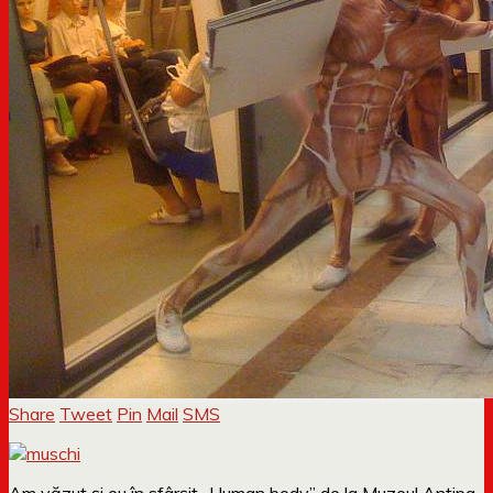
Share
Tweet
Pin
Mail
SMS
Am văzut și eu în sfârșit „Human body” de la Muzeul Antipa.