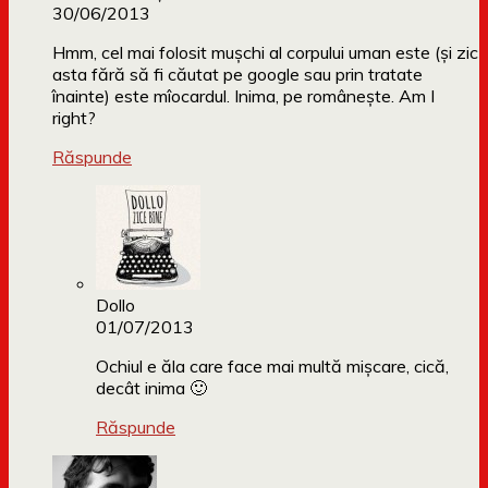
30/06/2013
Hmm, cel mai folosit muşchi al corpului uman este (şi zic
asta fără să fi căutat pe google sau prin tratate
înainte) este mîocardul. Inima, pe româneşte. Am I
right?
Răspunde
Dollo
01/07/2013
Ochiul e ăla care face mai multă mișcare, cică,
decât inima 🙂
Răspunde