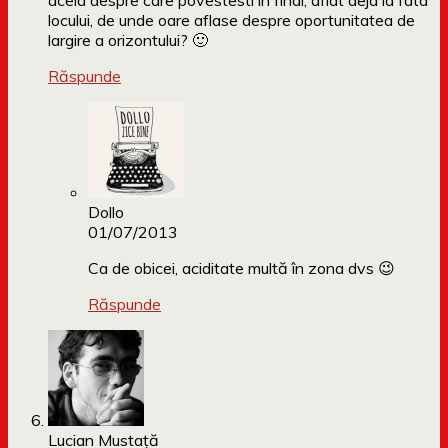
acela despre care povestesti in final, aflat deja la fata
locului, de unde oare aflase despre oportunitatea de
largire a orizontului? 🙂
Răspunde
Dollo
01/07/2013
Ca de obicei, aciditate multă în zona dvs 😉
Răspunde
Lucian Mustaţă