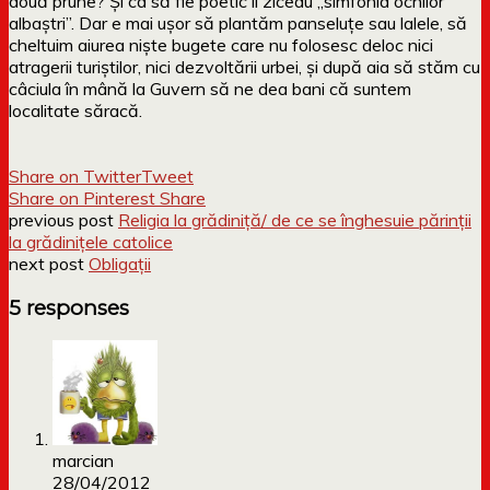
două prune? Și ca să fie poetic îi ziceau „simfonia ochilor
albaștri”. Dar e mai ușor să plantăm panseluțe sau lalele, să
cheltuim aiurea niște bugete care nu folosesc deloc nici
atragerii turiștilor, nici dezvoltării urbei, și după aia să stăm cu
câciula în mână la Guvern să ne dea bani că suntem
localitate săracă.
Share on Twitter
Tweet
Share on Pinterest
Share
previous post
Religia la grădiniță/ de ce se înghesuie părinții
la grădinițele catolice
next post
Obligații
5 responses
marcian
28/04/2012