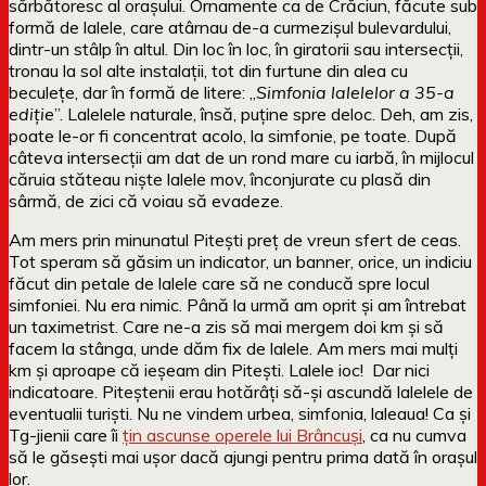
sărbătoresc al orașului. Ornamente ca de Crăciun, făcute sub
formă de lalele, care atârnau de-a curmezișul bulevardului,
dintr-un stâlp în altul. Din loc în loc, în giratorii sau intersecții,
tronau la sol alte instalații, tot din furtune din alea cu
beculețe, dar în formă de litere: „
Simfonia lalelelor a 35-a
ediție
”. Lalelele naturale, însă, puține spre deloc. Deh, am zis,
poate le-or fi concentrat acolo, la simfonie, pe toate. După
câteva intersecții am dat de un rond mare cu iarbă, în mijlocul
căruia stăteau niște lalele mov, înconjurate cu plasă din
sârmă, de zici că voiau să evadeze.
Am mers prin minunatul Pitești preț de vreun sfert de ceas.
Tot speram să găsim un indicator, un banner, orice, un indiciu
făcut din petale de lalele care să ne conducă spre locul
simfoniei. Nu era nimic. Până la urmă am oprit și am întrebat
un taximetrist. Care ne-a zis să mai mergem doi km și să
facem la stânga, unde dăm fix de lalele. Am mers mai mulți
km și aproape că ieșeam din Pitești. Lalele ioc! Dar nici
indicatoare. Piteștenii erau hotărâți să-și ascundă lalelele de
eventualii turiști. Nu ne vindem urbea, simfonia, laleaua! Ca și
Tg-jienii care îi
țin ascunse operele lui Brâncuși
, ca nu cumva
să le găsești mai ușor dacă ajungi pentru prima dată în orașul
lor.