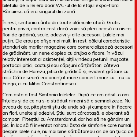
biletului de 5 lei era doar WC-ul de la etajul expo-flora.
Bănuiesc că era singurul din zonă.
În rest, simfonia cânta din toate alămurile afară. Gratis
pentru priviri, contra cost dacă voiai să pleci acasă cu niscai
flori de grădină, scule, adezivi și alte accesorii. Lalele mai
puțin. Ele erau pe afișe mai mult. În rest, bâlciul caracteristic:
standuri ale marilor magazine care comercializează accesorii
de grădinărit, un nene cioplea cu drujba o floare, în văzul
relativ interesat al asistenței, alții vindeau petunii, mușcate,
portocali pitici, cactuși sau căpșuni cărțărători, câteva
străchini de Horezu, pitici de grădină și, evident grătare cu
mici. Către seară era anunțat mare concert mare cu… nu cu
Fuego, ci cu Mihai Constantinescu.
Cam asta a fost Simfonia lalelelor. După ce am găsit-o am
înțeles și de ce nu s-a străduit nimeni să o semnalizeze. Nu
aveau de ce, piteștenii știu de unde să-și cumpere în fiecare
an flori, unelte și adezivi. Știu, sunt cârcotașă, e aberant să
compari Piteștiul cu Amsterdamul, dar hai să ne gândim un
pic. În loc să fi inventat rahatul ăsta de simfonie care numai
despre lalele nu e, nu mai bine sărbătoreau an de an țuica de