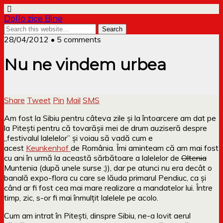
Dollo zice Bine
28/04/2012 • 5 comments
Nu ne vindem urbea
Share
Tweet
Pin
Mail
SMS
Am fost la Sibiu pentru câteva zile și la întoarcere am dat pe
la Pitești pentru că tovarășii mei de drum auziseră despre
„festivalul lalelelor” și voiau să vadă cum e
acest
Keunkenhof
de România. Îmi aminteam că am mai fost
cu ani în urmă la această sărbătoare a lalelelor de
Oltenia
Muntenia (după unele surse ;)), dar pe atunci nu era decât o
banală expo-flora cu care se lăuda primarul Pendiuc, ca și
când ar fi fost cea mai mare realizare a mandatelor lui. Între
timp, zic, s-or fi mai înmulțit lalelele pe acolo.
Cu
m am intrat în Pitești, dinspre Sibiu, ne-a lovit aerul