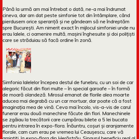
Până la urmă am mai întrebat o dată, ne-a mai îndrumat
cineva, dar am dat peste simfonie tot din întâmplare, când
pierdusem orice speranță și ne gândeam să ne îndreptăm
spre București. Am nimerit exact în mijlocul simfoniei unde nu
erau lalele, ci oamenire multă, mașini înghesuite și doi polițiști
care se străduiau să facă ordine în zonă.
Simfonia lalelelor începea destul de funebru, cu un soi de car
alegoric făcut din flori multe – în special garoafe – în formă
de moară olandeză. Mirosul emanat de florile alea moarte
aducea mai degrabă cu un car mortuar, dar poate că a fost
imaginația mea de vină. Ceva mai încolo, vis-a-vis de carul
funerar erau două manechine făcute din flori. Manechinele
se zgâiau la trecătorii care cumpărau bilete a 5 lei bucata
pentru intrarea în expo-flora. Înăuntru, coșuri și aranjamente
florale, cam cum erau pe vremea lui Ceaușescu, care vă
amintiți, la expo-flora din Herăstrău. Singurul beneficiu real al