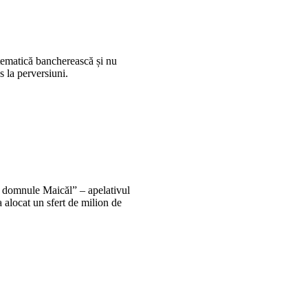
atematică bancherească și nu
us la perversiuni.
 domnule Maicăl” – apelativul
a alocat un sfert de milion de