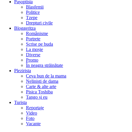
Pașoptista
Blasfemii
Politice
Tzepe
Drepturi civile
Bloggeritza
Românisme
Portrete
Scrise pe buda
La moșie
Diverse
Promo
În neagra străinătate
Plezirista
Ceva bun de la mama
Nelinisti de dama
Carte & alte arte
Pisica Toshiba
Tango și eu
Turista
Reportaje
Video
Foto
Vacante