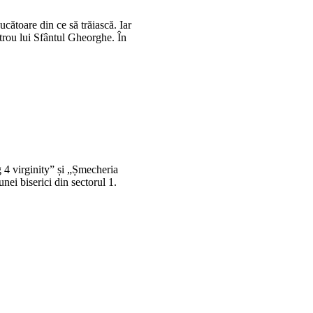
ucătoare din ce să trăiască. Iar
etrou lui Sfântul Gheorghe. În
 4 virginity” și „Șmecheria
nei biserici din sectorul 1.