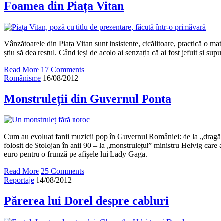
Foamea din Piața Vitan
Vânzătoarele din Piața Vitan sunt insistente, cicălitoare, practică o m
știu să dea restul. Când ieși de acolo ai senzația că ai fost jefuit și sup
Read More
17 Comments
Românisme
16/08/2012
Monstruleții din Guvernul Ponta
Cum au evoluat fanii muzicii pop în Guvernul României: de la „dragă
folosit de Stolojan în anii 90 – la „monstrulețul” ministru Helvig care 
euro pentru o frunză pe afișele lui Lady Gaga.
Read More
25 Comments
Reportaje
14/08/2012
Părerea lui Dorel despre cabluri