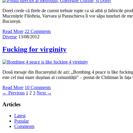
Dorel crede că firele de curent trebuie rupte ca să aibă și fabricile prod
Mucenițele Filofteia, Varvara și Paraschieva îi vor săpa tuneluri de m
București.
Read More
22 Comments
Diverse
13/08/2012
Fucking for virginity
Două mesaje din Bucureștiul de azi: „Bombing 4 peace is like fucking
este cel mai mare dușman al comunității” – postat de Chiliman în fața u
Read More
10 Comments
← Previous
1
2
3
Next →
Articles
Latest
Popular
Comments