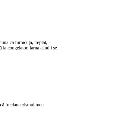
ă ca furnicuța, treptat,
ză la congelator. Iarna când i se
l că freelancerismul meu