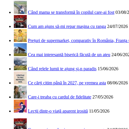
Când mama se transformă în copilul care-ai fost
03/08/
Cum am ajuns să-mi repar mașina cu ranga
24/07/2026
Prețuri de supermarket, comparativ în România, Franța
Cea mai interesantă biserică făcută de un ateu
24/06/20
Când relele lumii te ajung și-n paradis
15/06/2026
Ce cărți citim până în 2027, pe vremea asta
08/06/2026
Care-i treaba cu cardul de fidelitate
27/05/2026
Lecții dintr-o viață aparent irosită
11/05/2026