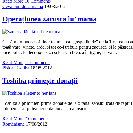
Read More
10 Comments
Ceva bun de la mama
19/08/2012
Operațiunea zacusca lu’ mama
Ca să nu muncească doar toamna ca „gospodinele” de la TV, mama adun
toată vara, vinete, ardei și tot ce-i trebuie pentru zacuscă, și le păstrea
face poftă, le decongelează și le asamblează în tigaie, ca vara.
Read More
11 Comments
Pisica Toshiba
18/08/2012
Toshiba primește donații
Toshiba a primit ieri prima donație de la o fană, sensibilizată de faptu
falimentar ar putea periclita bunăstarea pisicii.
Read More
7 Comments
Românisme
17/08/2012