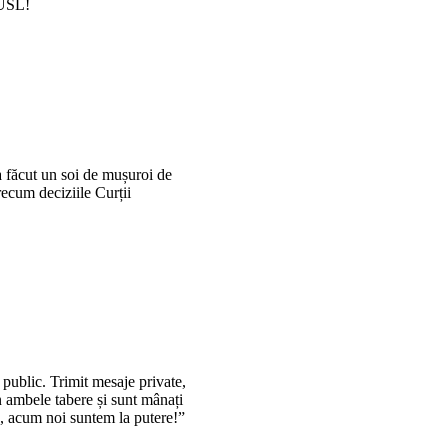
 USL!
a făcut un soi de mușuroi de
recum deciziile Curții
 public. Trimit mesaje private,
n ambele tabere și sunt mânați
c, acum noi suntem la putere!”