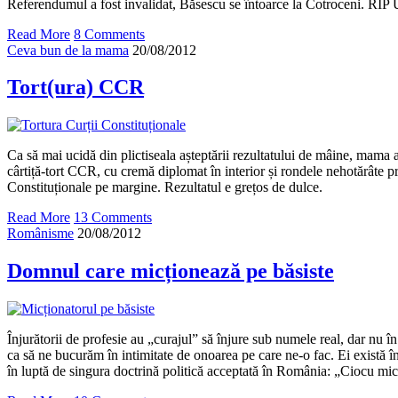
Referendumul a fost invalidat, Băsescu se întoarce la Cotroceni. RIP
Read More
8 Comments
Ceva bun de la mama
20/08/2012
Tort(ura) CCR
Ca să mai ucidă din plictiseala așteptării rezultatului de mâine, mama 
cârtiță-tort CCR, cu cremă diplomat în interior și rondele nehotărâte p
Constituționale pe margine. Rezultatul e grețos de dulce.
Read More
13 Comments
Românisme
20/08/2012
Domnul care micționează pe băsiste
Înjurătorii de profesie au „curajul” să înjure sub numele real, dar nu în
ca să ne bucurăm în intimitate de onoarea pe care ne-o fac. Ei există î
în luptă de singura doctrină politică acceptată în România: „Ciocu mi