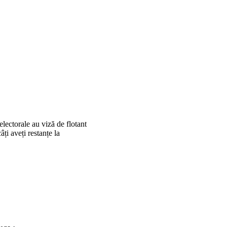
 electorale au viză de flotant
ți aveți restanțe la