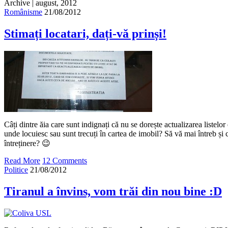
Archive | august, 2012
Românisme
21/08/2012
Stimați locatari, dați-vă prinși!
Câți dintre ăia care sunt indignați că nu se dorește actualizarea listelor
unde locuiesc sau sunt trecuți în cartea de imobil? Să vă mai întreb și câ
întreținere? 😉
Read More
12 Comments
Politice
21/08/2012
Tiranul a învins, vom trăi din nou bine :D