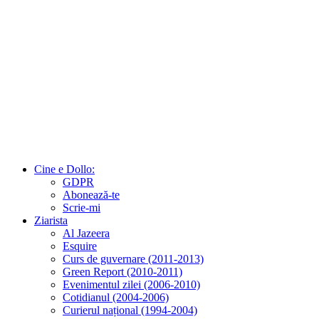
Cine e Dollo:
GDPR
Abonează-te
Scrie-mi
Ziarista
Al Jazeera
Esquire
Curs de guvernare (2011-2013)
Green Report (2010-2011)
Evenimentul zilei (2006-2010)
Cotidianul (2004-2006)
Curierul național (1994-2004)