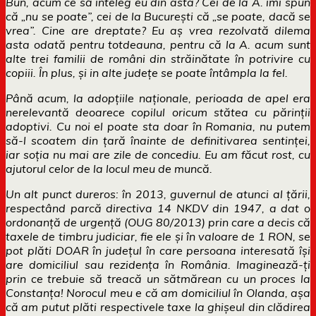
Bun, acum ce să inteleg eu din asta? Cei de la A. îmi spun
că „nu se poate”, cei de la București că „se poate, dacă se
vrea”. Cine are dreptate? Eu aș vrea rezolvată dilema
asta odată pentru totdeauna, pentru că la A. acum sunt
alte trei familii de români din străinătate în potrivire cu
copiii. În plus, și in alte județe se poate întâmpla la fel.
Până acum, la adopțiile naționale, perioada de apel era
nerelevantă deoarece copilul oricum stătea cu părinții
adoptivi. Cu noi el poate sta doar în Romania, nu putem
să-l scoatem din țară înainte de definitivarea sentinței,
iar soția nu mai are zile de concediu. Eu am făcut rost, cu
ajutorul celor de la locul meu de muncă.
Un alt punct dureros: în 2013, guvernul de atunci al țării,
respectând parcă directiva 14 NKDV din 1947, a dat o
ordonanță de urgență (OUG 80/2013) prin care a decis că
taxele de timbru judiciar, fie ele și în valoare de 1 RON, se
pot plăti DOAR în județul în care persoana interesată își
are domiciliul sau rezidența în România. Imaginează-ți
prin ce trebuie să treacă un sătmărean cu un proces la
Constanța! Norocul meu e că am domiciliul în Olanda, așa
că am putut plăti respectivele taxe la ghișeul din clădirea