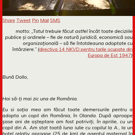
Share
Tweet
Pin
Mail
SMS
motto: „
Totul trebuie făcut astfel încât toate deciziile
publice și ordinele – fie de natură juridică, economică sau
organizațională – să fie întotdeauna adoptate cu
întârziere.” (
directiva 14 NKVD pentru tarile ocupate din
Europa de Est 1947
)
Bun
ă
Dollo,
Hai să-ți mai zic una de România.
Eu si soția mea
am f
ăcut toate demersurile pentru a
adopta un copil din România, în Olanda. După aproape
șase ani de așteptare am fost potriviți, în aprilie, cu un
copil din A. Am stat toată luna iulie cu copilul la A., la un
hotel relativ aproape (25 de km) de agentul maternal în