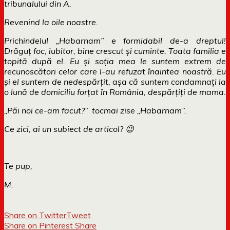
tribunalului din A.
Revenind la oile noastre.
Prichindelul „Habarnam” e formidabil de-a dreptul!
Drăguț foc, iubitor, bine crescut și cuminte. Toata familia e
topită după el. Eu și soția mea le suntem extrem de
recunoscători celor care l-au refuzat înaintea noastră. Eu
și el suntem de nedespărțit, așa că suntem condamnați la
o lună de domiciliu forțat în România, despărțiți de mama.
„Păi noi ce-am facut?” tocmai zise „Habarnam”.
Ce zici, ai un subiect de articol? 😉
Te pup,
M.
Share on Twitter
Tweet
Share on Pinterest
Share