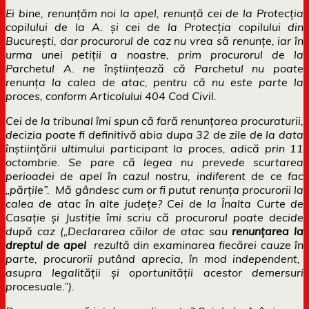
Ei bine, renunțăm noi la apel, renunță cei de la Protecția
copilului de la A. și cei de la Protecția copilului din
București, dar procurorul de caz nu vrea să renunțe, iar în
urma unei petiții a noastre, prim procurorul de la
Parchetul A. ne înștiințează că Parchetul nu poate
renunța la calea de atac, pentru că nu este parte la
proces, conform Articolului 404 Cod Civil.
Cei de la tribunal îmi spun că fară renunțarea procuraturii,
decizia poate fi definitivă abia dupa 32 de zile de la data
înștiințării ultimului participant la proces, adică prin 11
octombrie. Se pare că legea nu prevede scurtarea
perioadei de apel în cazul nostru, indiferent de ce fac
„părț
ile”. M
ă gândesc cum or fi putut renunța procurorii la
calea de atac în alte județe? Cei de la Înalta Curte de
Casație și Justiție îmi scriu că procurorul poate decide
după caz („Declararea căilor de atac sau
renunţarea la
dreptul de apel
rezultă din examinarea fiecărei cauze în
parte, procurorii putâ
nd aprecia,
în mod independent,
asupra legalităţii ş
i oportunit
ăţii acestor demersuri
procesuale.”).