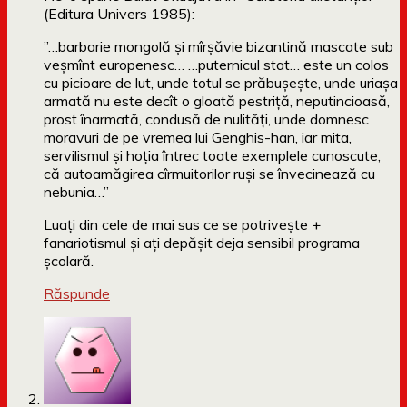
(Editura Univers 1985):
”…barbarie mongolă şi mîrşăvie bizantină mascate sub
veşmînt europenesc… …puternicul stat… este un colos
cu picioare de lut, unde totul se prăbuşeşte, unde uriaşa
armată nu este decît o gloată pestriţă, neputincioasă,
prost înarmată, condusă de nulităţi, unde domnesc
moravuri de pe vremea lui Genghis-han, iar mita,
servilismul şi hoţia întrec toate exemplele cunoscute,
că autoamăgirea cîrmuitorilor ruşi se învecinează cu
nebunia…”
Luați din cele de mai sus ce se potrivește +
fanariotismul și ați depășit deja sensibil programa
școlară.
Răspunde