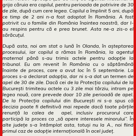
grija căruia era copilul, pentru perioada de potrivire de 30
de zile, după cum cere legea. Copilul a împlinit 5 ani, după
ce timp de 2 ani n-a fost adoptat în România. A fost
potrivit cu o familie din România înaintea noastră, dar l-
au respins pentru că e prea brunet. Asta ne-a zis-o el
sărăcuțul.
După asta, noi am stat o lună
în Olanda, în a
șteptarea
procesului, iar copilul a rămas în România, la agentul
maternal până s-au trimis actele pentru adopție la
tribunal. Eu am revenit în România cu o săptămână
înainte de proces, care a avut loc în 5 septembrie. La
proces s-a declarat adopția, dar ni s-a dat un termen de
apel de 30 de zile. Dacă cei de la Protecția copilului de la
București trimiteau actele cu 3 zile mai târziu, intram pe
legea nouă, care prevede doar 10 zile perioadă
de apel.
De la Protec
ția copilului din București ni s-a spus că
decizia poate fi definitivă mai repede dacă toate părțile
renunță la calea de apel, inclusiv procurorul care
participă la proces ca „să apere interesele minorului”. În
alte județe s-a întâmplat asta, totuși nu la A., noi fiind
primul caz de adopție internațională în acel județ.