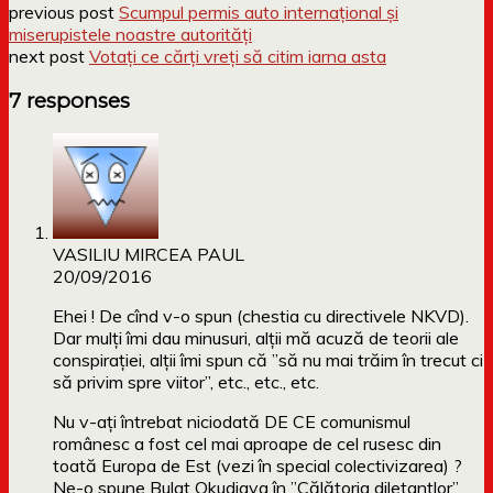
previous post
Scumpul permis auto internațional și
miserupistele noastre autorități
next post
Votați ce cărți vreți să citim iarna asta
7 responses
VASILIU MIRCEA PAUL
20/09/2016
Ehei ! De cînd v-o spun (chestia cu directivele NKVD).
Dar mulți îmi dau minusuri, alții mă acuză de teorii ale
conspirației, alții îmi spun că ”să nu mai trăim în trecut ci
să privim spre viitor”, etc., etc., etc.
Nu v-ați întrebat niciodată DE CE comunismul
românesc a fost cel mai aproape de cel rusesc din
toată Europa de Est (vezi în special colectivizarea) ?
Ne-o spune Bulat Okudjava în ”Călătoria diletanțlor”