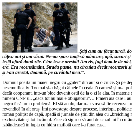
„
Știți cum au făcut turcii,
câțiva ani și am văzut. Ne-au spus: luați-vă mâncare, apă, sucuri și s
ieșiți afară două zile. Cine iese e arestat! Am zis, fugi dom-le de aici
era. Era recensământ. Strada pustie, nu circulau decât recenzorii și p
și i-au arestat, doamnă, pe cuvântul meu!
”.
Domnul poartă un maieu negru cu „guler” din aur și o cruce. Și pe deg
nesemnificativ. Tocmai și-a băgat câinele în cealaltă cameră și m-a pof
decât cooperant, într-un bloc devenit ostil de la o zi la alta, în mater
nimeni CNP-ul, „dacă tot nu mai e obligatoriu”… Fraieri ăia care l-a
negru însă are o problemă. El stă acolo, dar n-ar vrea să fie recenzat ac
revendică în alt oraș. Îmi povestește despre procese, interlopi, politicie
roman polițist de capă, spadă și jurnale de știri din alea cu „breiching 
exclusivitate și tot tacâmul. Zice că sigur o să aud de cazul lui în curâ
izbândească în lupta cu hidra mafiotă care i-a furat casa.