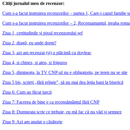
Citiți jurnalul meu de recenzor:
Cum s-a facut instruirea recenzorilor – partea 1, Care-i capul familie t
Cum s-a facut instruirea recenzorilor – 2, Recensamantul, treaba rom
Ziua 1, certitudinile și pixul recenzorului șef
Ziua 2, dragă, eu unde dorm?
Ziua 3, azi am recenzat (și) o plăcintă cu dovleac
Ziua 4, si chinez, si ateu, si friguros
Ziua 5, dimineața, la TV CNP-ul nu e obligatoriu, pe teren nu se stie
Ziua 5 bis, scrieți „fără religie”, să nu mai dea ăștia bani la biserică
Ziua 6: Cum au făcut turcii
Ziua 7: Facerea de bine e ca recensământul fără CNP
Ziua 8: Dumneata scrie ce trebuie, eu mă fac că nu văd și semnez
Ziua 9: Azi am anulat o căsătorie