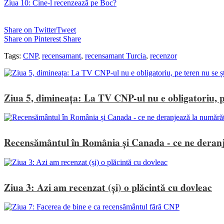
Ziua 10: Cine-l recenzează pe Boc?
Share on Twitter
Tweet
Share on Pinterest
Share
Tags:
CNP
,
recensamant
,
recensamant Turcia
,
recenzor
Ziua 5, dimineața: La TV CNP-ul nu e obligatoriu, p
Recensământul în România și Canada - ce ne deran
Ziua 3: Azi am recenzat (și) o plăcintă cu dovleac