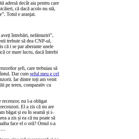
altă adresă decât aia pentru care
nicăieri, că dacă acolo nu stă,
e”. Totul e aranjat.
aveți întrebări, nelămuriri”,
menii trebuie să dea CNP-ul,
is că i se par aberante unele
ică ce mare lucru, dacă întrebi
nzorilor șefi, care trebuiau să
mântul. Dar cum
șeful meu e cel
zorii. Iar dintre toți am venit
ilii pe teren, comparativ cu
e recenzor, nu l-a obligat
recenzori. El a zis că nu are
am băgat și eu în seamă și i-
ea a zis și ea că nu poate să
 naiba face el o oră? Omul s-a
s …