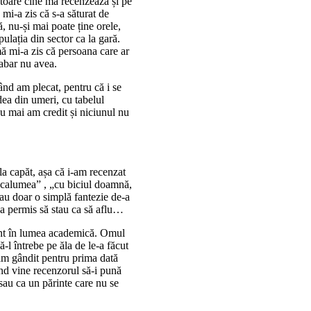
toare cine mă recenzează și pe
 mi-a zis că s-a săturat de
, nu-și mai poate ține orele,
ulația din sector ca la gară.
ă mi-a zis că persoana care ar
habar nu avea.
când am plecat, pentru că i se
ădea din umeri, cu tabelul
nu mai am credit și niciunul nu
a capăt, așa că i-am recenzat
 „calumea” , „cu biciul doamnă,
 sau doar o simplă fantezie de-a
-a permis să stau ca să aflu…
tant în lumea academică. Omul
ă-l întrebe pe ăla de le-a făcut
-am gândit pentru prima dată
când vine recenzorul să-i pună
ă sau ca un părinte care nu se