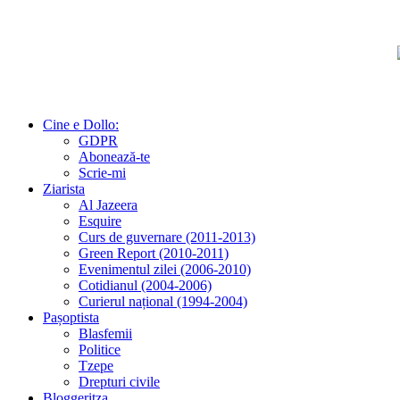
Cine e Dollo:
GDPR
Abonează-te
Scrie-mi
Ziarista
Al Jazeera
Esquire
Curs de guvernare (2011-2013)
Green Report (2010-2011)
Evenimentul zilei (2006-2010)
Cotidianul (2004-2006)
Curierul național (1994-2004)
Pașoptista
Blasfemii
Politice
Tzepe
Drepturi civile
Bloggeritza