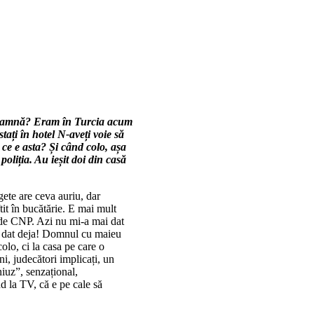
 doamnă? Eram în Turcia acum
tați în hotel N-aveți voie să
, ce e asta? Și când colo, așa
oliția. Au ieșit doi din casă
ete are ceva auriu, dar
tit în bucătărie. E mai mult
ie de CNP. Azi nu mi-a mai dat
u dat deja! Domnul cu maieu
olo, ci la casa pe care o
ni, judecători implicați, un
niuz”, senzațional,
nd la TV, că e pe cale să