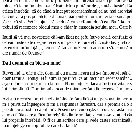
Dacă tot eram acolo să ridic probleme am întrebat-o și eu pe coordona
mine, că la noi în bloc n-a călcat niciun purtător de geantă albastră. Ea
atâtea întrebări, că de când a început recensământul ea nu mai are viață
că cineva a pus pe biletele din ușile oamenilor numărul ei și o sună pop
Zicea că și la WC a ajuns să se ducă cu telefonul după ea. Până la urm
trebui să recenzeze blocul meu e chiar în custodia șefului meu. Care 
Inutil să vă mai povestesc că l-am lăsat pe șefu într-o totală confuzie 
cereau niște date despre recenzorii pe care-i are el în custodie, și el d
recenzorilor în față: „și eu ce să fac acum? eu nu am cum să-i sun că 
are număr de Orange”.
Dați doamnă cu biciu-n mine!
Revenind la oile mele, domnul cu maieu negru mi s-a împotrivit până l
doar familia. Totuși, el îi admira pe turci, că au făcut un recensământ
așa se fac lucrurile, nu ca la noi”. N-am înțeles dacă a fost o invitație
lui neîmplinită. Dar timpul alocat de mine per familie recenzată nu mi
Azi am recenzat primii atei din bloc (o familie) și un personaj impor
m-a privit cu înțelegere și mi-a răspuns la întrebări, dar a promis că o s
„ce dracu a fost în capul lui”. Pesemne îl cunoaște. Cu ocazia asta m
cum o fi ăla care a făcut întrebările din formular, și cum s-o simți el 
lui propriile întrebări. O fi ca un scriitor care-și vede cartea ecranizat
mai înțelege cu copilul pe care l-a făcut?