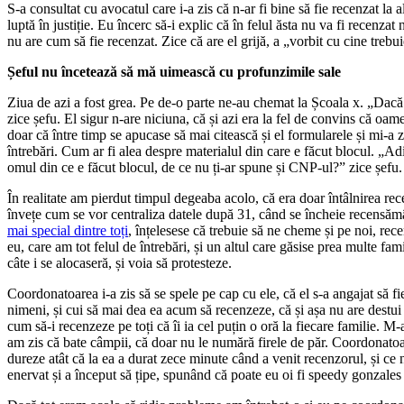
S-a consultat cu avocatul care i-a zis că n-ar fi bine să fie recenzat la 
luptă în justiție. Eu încerc să-i explic că în felul ăsta nu va fi recenzat 
nu are cum să fie recenzat. Zice că are el grijă, a „vorbit cu cine trebui
Șeful nu încetează să mă uimească cu profunzimile sale
Ziua de azi a fost grea. Pe de-o parte ne-au chemat la Școala x. „Dacă 
zice șefu. El sigur n-are niciuna, că și azi era la fel de convins că oa
doar că între timp se apucase să mai citească și el formularele și mi-a z
întrebări. Cum ar fi alea despre materialul din care e făcut blocul. „Ad
omul din ce e făcut blocul, de ce nu ți-ar spune și CNP-ul?” zice șefu.
În realitate am pierdut timpul degeaba acolo, că era doar întâlnirea rece
învețe cum se vor centraliza datele după 31, când se încheie recensă
mai special dintre toți
, înțelesese că trebuie să ne cheme și pe noi, recen
eu, care am tot felul de întrebări, și un altul care găsise prea multe fam
câte i se alocaseră, și voia să protesteze.
Coordonatoarea i-a zis să se spele pe cap cu ele, că el s-a angajat să fi
nimeni, și cui să mai dea ea acum să recenzeze, că și așa nu are destui 
cum să-i recenzeze pe toți că îi ia cel puțin o oră la fiecare familie. M-
am zis că bate câmpii, că doar nu le numără firele de păr. Coordonatoar
dureze atât că la ea a durat zece minute când a venit recenzorul, și ce
enervat și a început să țipe, spunând că poate eu oi fi speedy gonzale