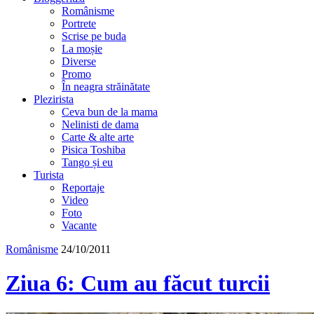
Românisme
Portrete
Scrise pe buda
La moșie
Diverse
Promo
În neagra străinătate
Plezirista
Ceva bun de la mama
Nelinisti de dama
Carte & alte arte
Pisica Toshiba
Tango și eu
Turista
Reportaje
Video
Foto
Vacante
Românisme
24/10/2011
Ziua 6: Cum au făcut turcii