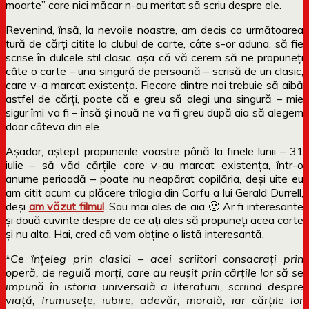
moarte” care nici măcar n-au meritat să scriu despre ele.
Revenind, însă, la nevoile noastre, am decis ca următoarea
tură de cărți citite la clubul de carte, câte s-or aduna, să fie
scrise în dulcele stil clasic, așa că vă cerem să ne propuneți
câte o carte – una singură de persoană – scrisă de un clasic,
care v-a marcat existența. Fiecare dintre noi trebuie să aibă
astfel de cărți, poate că e greu să alegi una singură – mie
sigur îmi va fi – însă și nouă ne va fi greu după aia să alegem
doar câteva din ele.
Așadar, aștept propunerile voastre până la finele lunii – 31
iulie – să văd cărțile care v-au marcat existența, într-o
anume perioadă – poate nu neapărat copilăria, deși uite eu
am citit acum cu plăcere trilogia din Corfu a lui Gerald Durrell,
deși
am văzut filmul
. Sau mai ales de aia 🙂 Ar fi interesante
și două cuvinte despre de ce ați ales să propuneți acea carte
și nu alta. Hai, cred că vom obține o listă interesantă.
*
Ce înțeleg prin clasici – acei scriitori consacrați prin
operă, de regulă morți, care au reușit prin cărțile lor să se
impună în istoria universală a literaturii, scriind despre
viață, frumusețe, iubire, adevăr, morală, iar cărțile lor