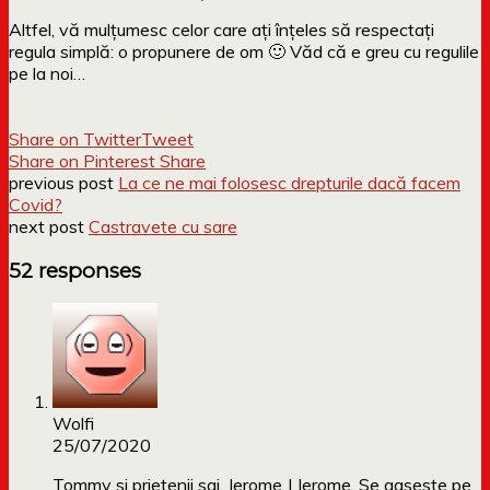
Altfel, vă mulțumesc celor care ați înțeles să respectați
regula simplă: o propunere de om 🙂 Văd că e greu cu regulile
pe la noi…
Share on Twitter
Tweet
Share on Pinterest
Share
previous post
La ce ne mai folosesc drepturile dacă facem
Covid?
next post
Castravete cu sare
52 responses
Wolfi
25/07/2020
Tommy si prietenii sai, Jerome J Jerome. Se gaseste pe