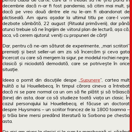
decembrie dacă n-ar fi fost pandemia, să citim mai mult, și
dacă pe vreo două dintre ele nu le-am fi abandonat de
plictiseală. Am ajuns așadar la ultimul titlu pe care-l vom
dezbate sâmbătă, 22 august (Ritualul primăverii), dar până
atunci trebuie să ne îngrijim de viitorul plan de lectură, așa că,
iaca, vă cerem ajutorul: veniți cu propuneri de cărți!
Dar, pentru că ne-am săturat de experimente, „mari scriitori”
premiați și best seller-uri am zis să încercăm și ceva gata
încercat cu care să mergem la sigur, pe modelul rochiei negre,
clasică și niciodată demodată, care se potrivește în orice
situație.
Ideea a pornit din discuțiile despe „
Supunere
”, cartea mult
hulită a lui Houellebecq, în timpul cărora cineva a întrebat
dacă ni se pare normal ca un om să fie plătit și să trăiască
(bine) din asta, doar ca să studieze toată viața un clasic. În
cazul personajului lui Houellebecq, el făcuse un doctorat
despre Huysmans – un scriitor francez de la 1800 toamna –
și trăia bine mersi predând literatură la Sorbona pe chestia
asta.
De aici am ajuns la clasici și la cum te marchează ei, căzând