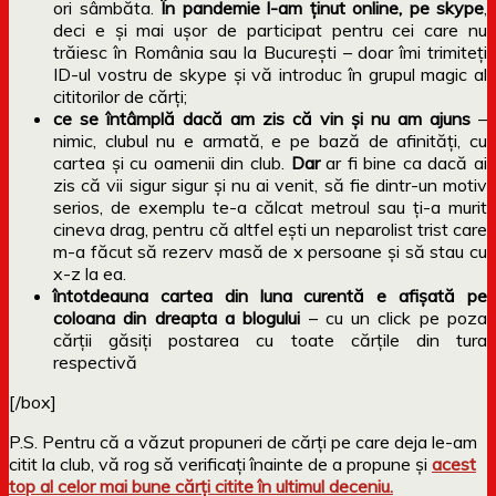
ori sâmbăta.
În pandemie l-am ținut online, pe skype
,
deci e și mai ușor de participat pentru cei care nu
trăiesc în România sau la București – doar îmi trimiteți
ID-ul vostru de skype și vă introduc în grupul magic al
cititorilor de cărți;
ce se întâmplă dacă am zis că vin și nu am ajuns
–
nimic, clubul nu e armată, e pe bază de afinități, cu
cartea și cu oamenii din club.
Dar
ar fi bine ca dacă ai
zis că vii sigur sigur și nu ai venit, să fie dintr-un motiv
serios, de exemplu te-a călcat metroul sau ți-a murit
cineva drag, pentru că altfel ești un neparolist trist care
m-a făcut să rezerv masă de x persoane și să stau cu
x-z la ea.
întotdeauna cartea din luna curentă e afișată pe
coloana din dreapta a blogului
– cu un click pe poza
cărții găsiți postarea cu toate cărțile din tura
respectivă
[/box]
P.S. Pentru că a văzut propuneri de cărți pe care deja le-am
citit la club, vă rog să verificați înainte de a propune și
acest
top al celor mai bune cărți citite în ultimul deceniu.