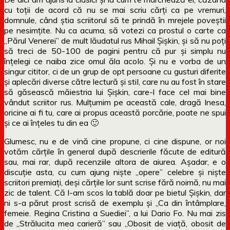
cu toții de acord că nu se mai scriu cărți ca pe vremuri,
domnule, când știa scriitorul să te prindă în mrejele poveștii
pe nesimțite. Nu ca acuma, să votezi ca prostul o carte ca
„Părul Venerei” de mult lăudatul rus Mihail Șișkin, și să nu poți
să treci de 50-100 de pagini pentru că pur și simplu nu
înțelegi ce naiba zice omul ăla acolo. Și nu e vorba de un
singur cititor, ci de un grup de opt persoane cu gusturi diferite
și aplecări diverse către lectură și stil, care nu au fost în stare
să găsească măiestria lui Șișkin, care-l face cel mai bine
vândut scriitor rus. Mulțumim pe această cale, dragă Inesa,
oricine ai fi tu, care ai propus această porcărie, poate ne spui
și ce ai înțeles tu din ea 🙂
Glumesc, nu e de vină cine propune, ci cine dispune, or noi
votăm cărțile în general după descrierile făcute de editură
sau, mai rar, după recenziile altora de aiurea. Așadar, e o
discuție asta, cu cum ajung niște „opere” celebre și niște
scriitori premiați, deși cărțile lor sunt scrise fără noimă, nu mai
zic de talent. Că l-am scos la tablă doar pe bietul Șișkin, dar
ni s-a părut prost scrisă de exemplu și „Ca din întâmplare,
femeie. Regina Cristina a Suediei”, a lui Dario Fo. Nu mai zis
de „Strălucita mea carieră” sau „Obosit de viață, obosit de