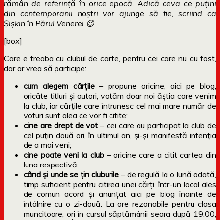
rămân de referință în orice epocă. Adică ceva ce puțini
din contemporanii noștri vor ajunge să fie, scriind ca
Șișkin în Părul Venerei 😉
[box]
Care e treaba cu clubul de carte, pentru cei care nu au fost,
dar ar vrea să participe:
cum alegem cărțile
– propune oricine, aici pe blog,
oricâte titluri și autori, votăm doar noi ăștia care venim
la club, iar cărțile care întrunesc cel mai mare număr de
voturi sunt alea ce vor fi citite;
cine are drept de vot
– cei care au participat la club de
cel puțin două ori, în ultimul an, și-și manifestă intenția
de a mai veni;
cine poate veni la club
– oricine care a citit cartea din
luna respectivă;
când și unde se țin cluburile
– de regulă la o lună odată,
timp suficient pentru citirea unei cărți, într-un local ales
de comun acord și anunțat aici pe blog înainte de
întâlnire cu o zi-două. La ore rezonabile pentru clasa
muncitoare, ori în cursul săptămânii seara după 19.00,